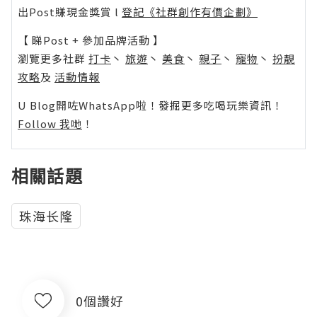
出Post賺現金獎賞 l
登記《社群創作有價企劃》
【 睇Post + 參加品牌活動 】
瀏覽更多社群
打卡
丶
旅遊
丶
美食
丶
親子
丶
寵物
丶
扮靚
攻略
及
活動情報
U Blog開咗WhatsApp啦！發掘更多吃喝玩樂資訊！
Follow 我哋
！
相關話題
珠海长隆
0個讚好