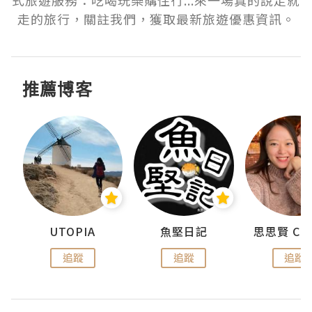
式旅遊服務：吃喝玩樂購住行...來一場真的說走就
走的旅行，關註我們，獲取最新旅遊優惠資訊。
推薦博客
urnal
UTOPIA
魚堅日記
追蹤
追蹤
追蹤