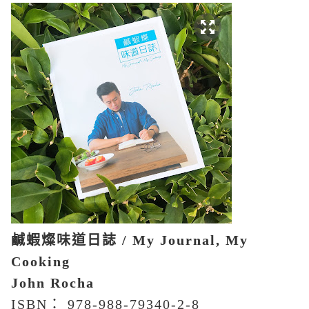
鹹蝦燦味道日誌
/ M
y Journal, My
Cooking
John Rocha
ISBN
：
978-988-79340-2-8