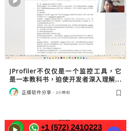
JProfiler不仅仅是一个监控工具，它
是一本教科书，迫使开发者深入理解JV
M的内存模型、垃圾回收机制和并发原
正版软件分享
2小時前
理。通过直观的可视化数据，它将抽象
的性能问题具象化为代码行号。对于一
名追求卓越的Java