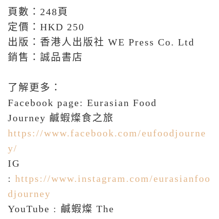
頁數：
248
頁
定價：
HKD 250
出版：香港人出版社
WE Press Co. Ltd
銷售：誠品書店
了解更多：
Facebook page: Eurasian Food
Journey
鹹蝦燦食之旅
https://www.facebook.com/eufoodjourne
y/
IG
:
https://www.instagram.com/eurasianfoo
djourney
YouTube :
鹹蝦燦
The