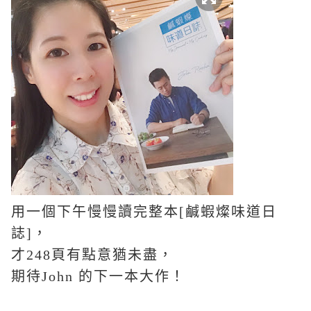
用一個下午慢慢讀完整本
[
鹹蝦燦味道日
誌
]
，
才
248
頁有點意猶未盡，
期待
John
的下一本大作！