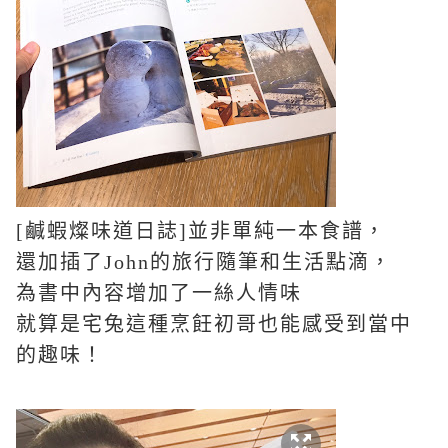
[
鹹蝦燦味道日誌
]
並非單純一本食譜，
還加插了
John
的旅行隨筆和生活點滴，
為書中內容增加了一絲人情味
就算是宅兔這種烹飪初哥也能感受到當中
的趣味！