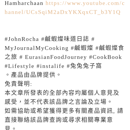
Hamharchaan
https://www.youtube.com/c
hannel/UCsSqiM2aDxYKXqxCT_b3Y1Q
#JohnRocha #
鹹蝦燦味道日誌
#
MyJournalMyCooking #
鹹蝦燦
#
鹹蝦燦食
之旅
# EurasianFoodJourney #CookBook
#Lifestyle #instalife #
兔兔兔子窩
。產品由品牌提供。
免責聲明
:
本文章所發表的全部內容均屬個人意見及
感受，並不代表該品牌之言論及立場。
如需協助或希望獲得更多有關產品資訊
,
請
直接聯絡該品牌查詢或尋求相關專業意
見。