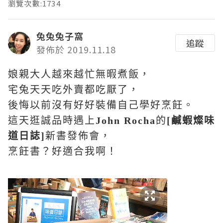
瀏覽次數:1734
兔兔兔子窩
追蹤
發佈於 2019.11.18
娘親大人越來越忙無暇煮飯，
宅兔天天吃外賣都吃厭了，
後悔以前沒有好好裝備自己學好烹飪。
這天逛誠品時遇上
John Rocha
的
[
鹹蝦燦味
道日誌
]
新書發佈會，
烹飪書？好適合我啊！