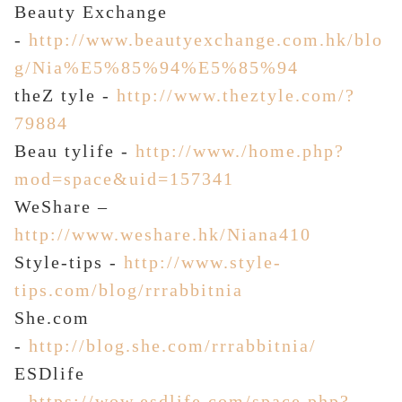
Beauty Exchange
-
http://www.beautyexchange.com.hk/blo
g/Nia%E5%85%94%E5%85%94
theZ tyle -
http://www.theztyle.com/?
79884
Beau tylife -
http://www./home.php?
mod=space&uid=157341
WeShare –
http://www.weshare.hk/Niana410
Style-tips -
http://www.style-
tips.com/blog/rrrabbitnia
She.com
-
http://blog.she.com/rrrabbitnia/
ESDlife
-
https://wow.esdlife.com/space.php?