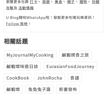
瀏覽更多社群
打卡
丶
旅遊
丶
美食
丶
親子
丶
寵物
丶
扮靚
攻略
及
活動情報
U Blog開咗WhatsApp啦！發掘更多吃喝玩樂資訊！
Follow 我哋
！
相關話題
MyJournalMyCooking
鹹蝦燦食之旅
鹹蝦燦味道日誌
EurasianFoodJourney
CookBook
JohnRocha
食譜
鹹蝦燦
兔兔兔子窩
新書發佈