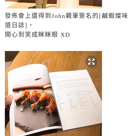
發佈會上還得到
John
親筆簽名的
[
鹹蝦燦味
道日誌
]
，
開心到笑成眯眯眼
XD