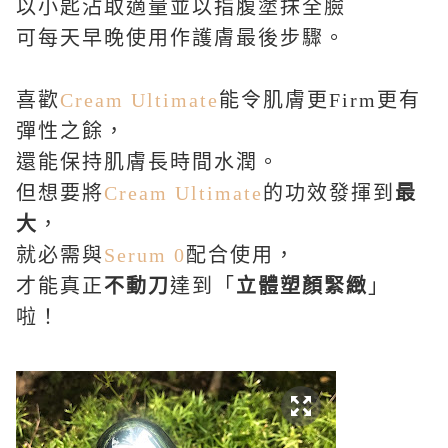
以小匙沾取適量並以指腹塗抹全臉
可每天早晚使用作護膚最後步驟。
喜歡
Cream Ultimate
能令肌膚更
Firm
更有
彈性之餘，
還能保持肌膚長時間水潤。
但想要將
Cream Ultimate
的功效發揮到
最
大
，
就必需與
Serum 0
配合使用，
才能真正
不動刀
達到「
立體塑顏緊緻
」
啦！