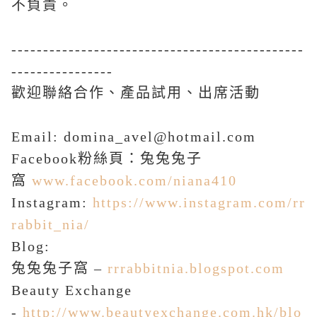
不負責。
----------------------------------------------
----------------
​歡迎聯絡合作、產品試用、出席活動
Email: domina_avel@hotmail.com
Facebook
粉絲頁：兔兔兔子
窩
www.facebook.com/niana410
Instagram:
https://www.instagram.com/rr
rabbit_nia/
Blog:
兔兔兔子窩
–
rrrabbitnia.blogspot.com
Beauty Exchange
-
http://www.beautyexchange.com.hk/blo