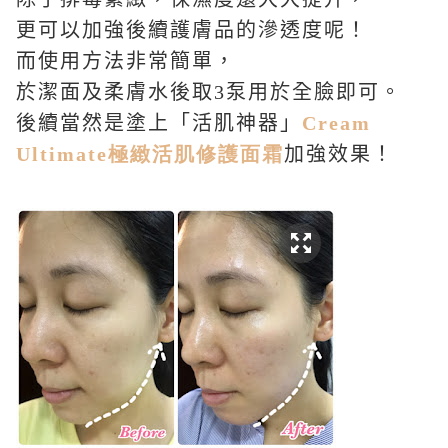
更可以加強後續護膚品的滲透度呢！
而使用方法非常簡單，
於潔面及柔膚水後取
3
泵用於全臉即可。
後續當然是塗上「活肌神器」
Cream
Ultimate
極緻活肌修護面霜
加強效果！