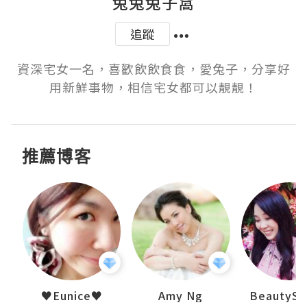
兔兔兔子窩
追蹤
資深宅女一名，喜歡飲飲食食，愛兔子，分享好
用新鮮事物，相信宅女都可以靚靚！
推薦博客
h 夏沫
♥Eunice♥
Amy Ng