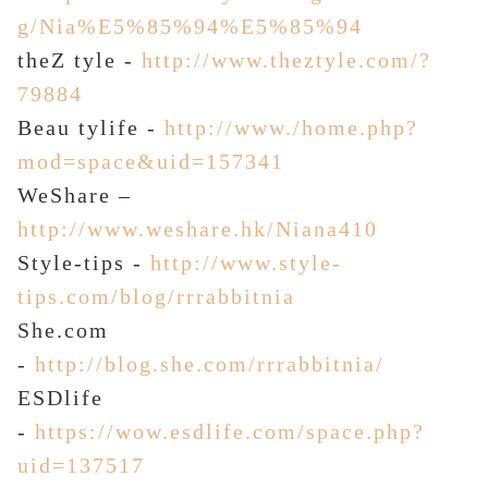
g/Nia%E5%85%94%E5%85%94
theZ tyle -
http://www.theztyle.com/?
79884
Beau tylife -
http://www./home.php?
mod=space&uid=157341
WeShare –
http://www.weshare.hk/Niana410
Style-tips -
http://www.style-
tips.com/blog/rrrabbitnia
She.com
-
http://blog.she.com/rrrabbitnia/
ESDlife
-
https://wow.esdlife.com/space.php?
uid=137517