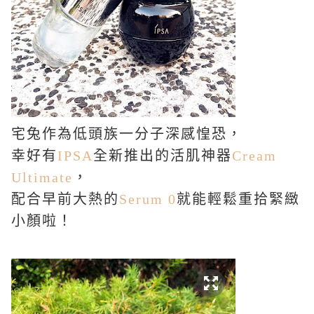
宅兔作為低頭族一分子深感惶恐，
幸好有
IPSA
全新推出的活肌神器
Cream
Ultimate
，
配合早前大熱的
Serum 0
就能輕鬆重拾緊緻
小顏啦！