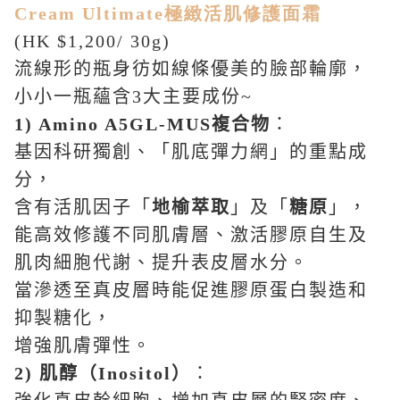
Cream Ultimate
極緻活肌修護面霜
(HK $1,200/ 30g)
流線形的瓶身彷如線條優美的臉部輪廓，
小小一瓶蘊含
3
大主要成份
~
1) Amino A5GL-MUS
複合物
：
基因科研獨創、「肌底彈力網」的重點成
分，
含有活肌因子「
地榆萃取
」及「
糖原
」，
能高效修護不同肌膚層、激活膠原自生及
肌肉細胞代謝、提升表皮層水分。
當滲透至真皮層時能促進膠原蛋白製造和
抑製糖化，
增強肌膚彈性。
2)
肌醇（
Inositol
）
：