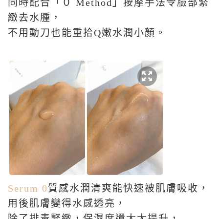
同時配合「０
Method
」按摩手法令臉部緊
緻去水腫，
不用動刀也能重拾
Q
嫩水潤小顏。
Serum 0
質感水潤清爽能快速被肌膚吸收，
用後肌膚變得水感透亮，
除了排毒緊緻，保濕度還大大提升，