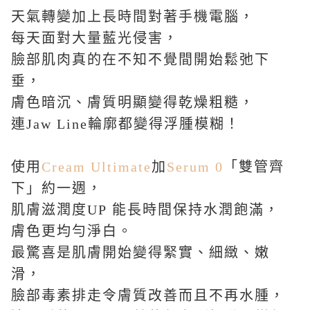
天氣轉變加上長時間對著手機電腦，
每天面對大量藍光侵害，
臉部肌肉真的在不知不覺間開始鬆弛下
垂，
膚色暗沉、膚質明顯變得乾燥粗糙，
連
Jaw Line
輪廓都變得浮腫模糊！
使用
Cream Ultimate
加
Serum 0
「雙管齊
下」約一週，
肌膚滋潤度
UP
能長時間保持水潤飽滿，
膚色更均勻淨白。
最驚喜是肌膚開始變得緊實、細緻、嫩
滑，
臉部毒素排走令膚質改善而且不再水腫，