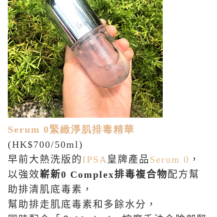
Serum 0
緊緻淨肌排毒精華
(HK$700/50ml)
早前大熱洗版的
IPSA
皇牌產品
Serum 0
，
以強效
嶄新
0 Complex
排毒複合物
配方幫
助排清肌底毒素，
幫助排走肌底毒素和多餘水分，