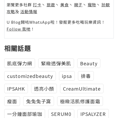
瀏覽更多社群
打卡
丶
旅遊
丶
美食
丶
親子
丶
寵物
丶
扮靚
攻略
及
活動情報
U Blog開咗WhatsApp啦！發掘更多吃喝玩樂資訊！
Follow 我哋
！
相關話題
肌底彈力網
緊緻透彈美肌
Beauty
customizedbeauty
ipsa
排毒
IPSAHK
透亮小顏
CreamUltimate
瘦面
兔兔兔子窩
極緻活肌修護面霜
一分鐘面部瑜珈
SERUM0
IPSALYZER