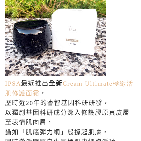
IPSA
最近推出
全新
Cream Ultimate極緻活
肌修護面霜
，
歷時近
20
年的睿智基因科研研發，
以獨創基因科研成分深入修護膠原真皮層
至表情肌肉層，
猶如「肌底彈力網」般撐起肌膚，