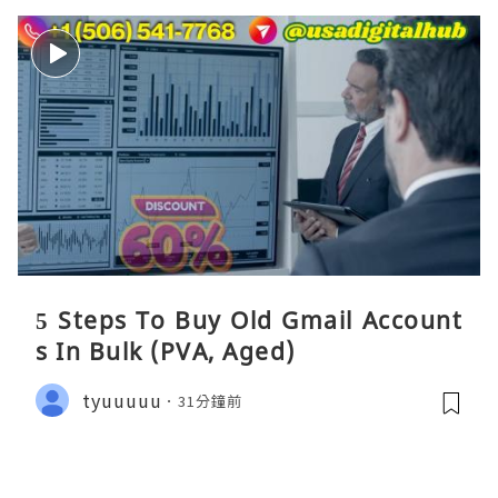
5 Steps To Buy Old Gmail Account
s In Bulk (PVA, Aged)
tyuuuuu
31分鐘前