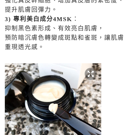
強化真皮幹細胞、增加真皮層的緊密度、
提升肌膚回彈力。
3)
專利美白成分
4MSK
：
抑制黑色素形成、有效亮白肌膚，
預防暗沉膚色轉變成斑點和雀斑，讓肌膚
重現透光感。