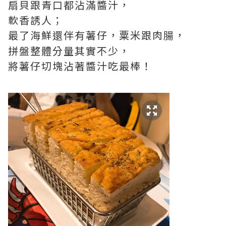
扇貝跟青口都沾滿醬汁，
軟香誘人；
最了海鮮還伴有薯仔，
跟肉腸，
粟米
拼盤整體分量其實不少，
將薯仔切塊沾著醬汁吃最棒！