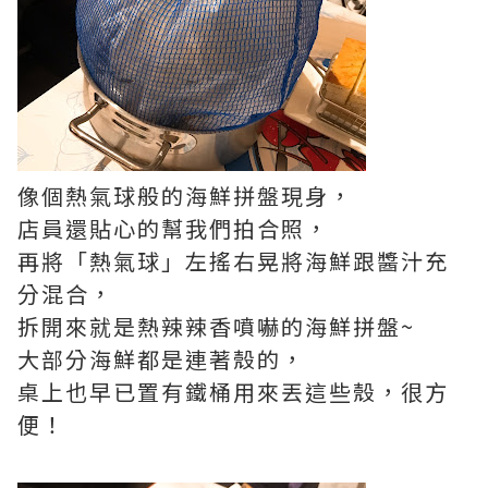
像個熱氣球般的海鮮拼盤現身，
店員還貼心的幫我們拍合照，
再將「熱氣球」左搖右晃將海鮮跟醬汁充
分混合，
拆開來就是熱辣辣香噴嚇的海鮮拼盤
~
大部分海鮮都是連著殼的，
桌上也早已置有鐵桶用來丟這些殼，很方
便！