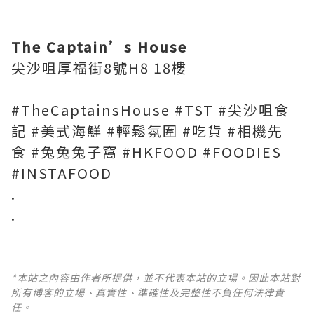
The Captain’s House
尖沙咀厚福街
8
號
H8 18
樓
#TheCaptainsHouse #TST #
尖沙咀食
記
#
美式海鮮
#
輕鬆氛圍
#
吃貨
#
相機先
食
#
兔兔兔子窩
#HKFOOD #FOODIES
#INSTAFOOD
.
.
*本站之內容由作者所提供，並不代表本站的立場。因此本站對
所有博客的立場、真實性、準確性及完整性不負任何法律責
任。