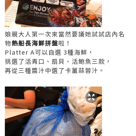
娘親大人第一次來當然要議她試試店內名
物
熱船長海鮮拼盤
啦！
Platter A
可以自選
3
種海鮮，
挑選了活青口、扇貝、活鮑魚三款，
再從三種醬汁中選了卡薑蒜蓉汁。