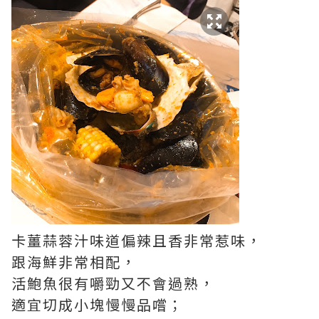
卡薑蒜蓉汁味道偏辣且香非常惹味，
跟海鮮非常相配，
活鮑魚很有嚼勁又不會過熟，
適宜切成小塊慢慢品嚐；