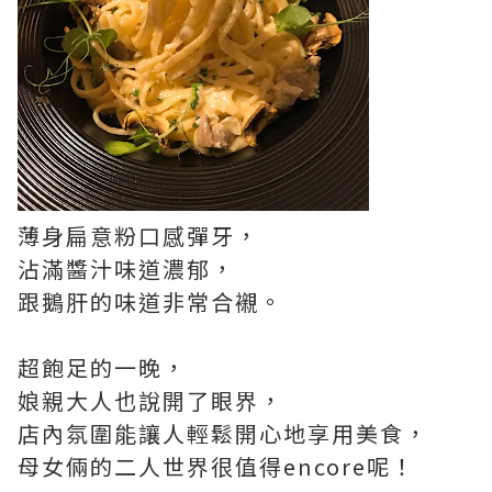
薄身扁意粉口感彈牙，
沾滿醬汁味道濃郁，
跟鵝肝的味道非常合襯。
超飽足的一晚，
娘親大人也說開了眼界，
店內氛圍能讓人輕鬆開心地享用美食，
母女倆的二人世界很值得
encore
呢！