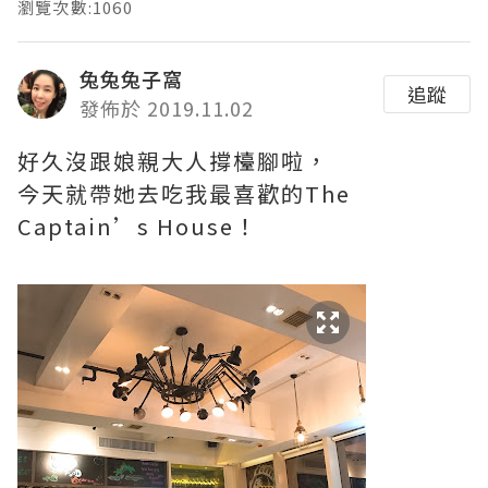
瀏覽次數:1060
兔兔兔子窩
追蹤
發佈於 2019.11.02
好久沒跟娘親大人撐檯腳啦，
今天就帶她去吃我最喜歡的
The
Captain’s House
！