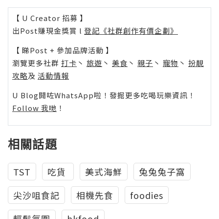
【 U Creator 招募 】
出Post賺現金獎賞 l
登記《社群創作有價企劃》
【 睇Post + 參加品牌活動 】
瀏覽更多社群
打卡
丶
旅遊
丶
美食
丶
親子
丶
寵物
丶
扮靚
攻略
及
活動情報
U Blog開咗WhatsApp啦！發掘更多吃喝玩樂資訊！
Follow 我哋
！
相關話題
TST
吃貨‬ ‪
美式海鮮
兔兔兔子窩
尖沙咀食記
相機先食
foodies
輕鬆氛圍
hkfood