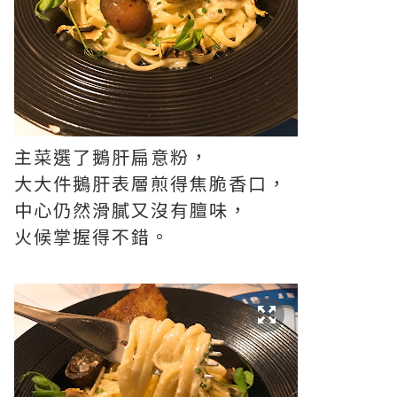
主菜選了鵝肝扁意粉，
大大件鵝肝表層煎得焦脆香口，
中心仍然滑膩又沒有膻味，
火候掌握得不錯。