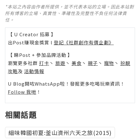
*本站之內容由作者所提供，並不代表本站的立場。因此本站對
所有博客的立場、真實性、準確性及完整性不負任何法律責
任。
【 U Creator 招募 】
出Post賺現金獎賞 l
登記《社群創作有價企劃》
【 睇Post + 參加品牌活動 】
瀏覽更多社群
打卡
丶
旅遊
丶
美食
丶
親子
丶
寵物
丶
扮靚
攻略
及
活動情報
U Blog開咗WhatsApp啦！發掘更多吃喝玩樂資訊！
Follow 我哋
！
相關話題
細味韓國初夏:釜山濟州六天之旅(2015)