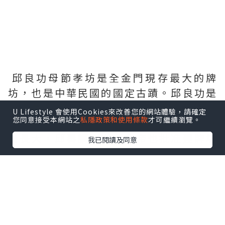
邱良功母節孝坊是全金門現存最大的牌
坊，也是中華民國的國定古蹟。邱良功是
清朝嘉慶時期的一位浙江水陸提督，為了
U Lifestyle 會使用Cookies來改善您的網站體驗，請確定
您同意接受本網站之
私隱政策和使用條款
才可繼續瀏覽。
表揚其母因夫早逝而獨自把剛滿月的他撫
養長大，邱奏請皇帝，皇帝也批准建牌坊
我已閱讀及同意
以表邱母的節孝精神。
牌坊建於1812年，形式為四柱三間三層，
材料用上了當時非常昂貴的白花崗石和青
斗石，雕刻精細，其中也記錄著邱良功功
成名就返鄉的情節。最有趣的是下面四隻