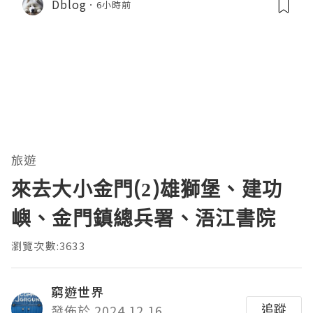
Dblog
6小時前
旅遊
來去大小金門(2)雄獅堡、建功
嶼、金門鎮總兵署、浯江書院
瀏覽次數:3633
窮遊世界
追蹤
發佈於 2024.12.16