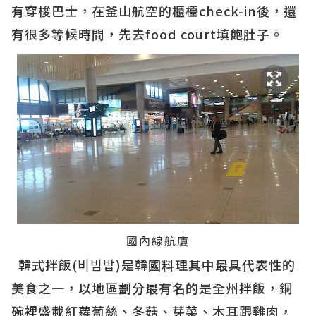
有穿梭巴士，在釜山航空的櫃檯check-in後，還
有很多等候時間，先去food court填飽肚子。
國內線航廈
韓式拌飯(비빔밥)是韓國料理其中最具代表性的
美食之一，以地區劃分最有名的是全州拌飯，銅
碗裡盛載紅蘿蔔絲、冬菇、芽菜、木耳跟雞肉，