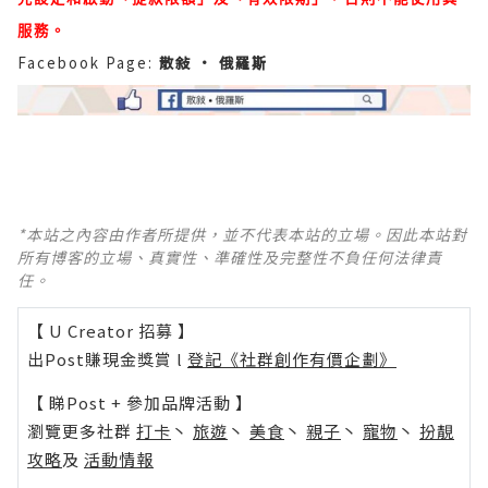
服務。
Facebook Page:
散敍 • 俄羅斯
*本站之內容由作者所提供，並不代表本站的立場。因此本站對
所有博客的立場、真實性、準確性及完整性不負任何法律責
任。
【 U Creator 招募 】
出Post賺現金獎賞 l
登記《社群創作有價企劃》
【 睇Post + 參加品牌活動 】
瀏覽更多社群
打卡
丶
旅遊
丶
美食
丶
親子
丶
寵物
丶
扮靚
攻略
及
活動情報