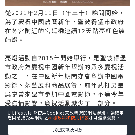
從2021年2月11日（年三十）晚間開始，
為了慶祝中國農曆新年，聖彼得堡市政府
在冬宮附近的宮廷橋連續12天點亮紅色裝
飾燈。
亮燈活動自2015年開始舉行，是聖彼得堡
市政府為慶祝中國新年舉辦的眾多慶祝活
動之一，在中國新年期間亦會舉辦中國電
影節、茶藝展和商品展等，前年武打男星
吳京曾來聖市參加中國電影節，不過今年
受疫情影響，慶祝活動減少了一部分。
U Lifestyle 會使用Cookies來改善您的網站體驗，請確定
您同意接受本網站之
私隱政策和使用條款
才可繼續瀏覽。
我們平日很少有機會見到整座宮廷橋以紅
色作為主色調，河岸上的白雪映著紅色的
我已閱讀及同意