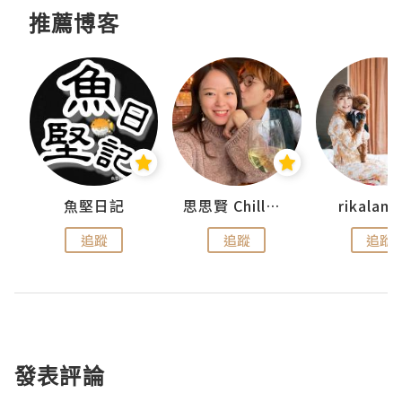
推薦博客
urnal
魚堅日記
思思賢 ChillMyBabe
rikala
追蹤
追蹤
追蹤
發表評論