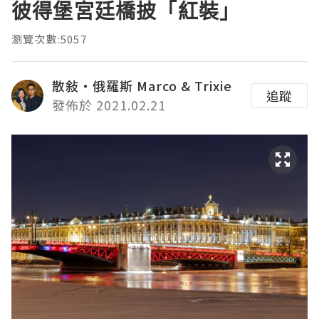
彼得堡宮廷橋披「紅裝」
瀏覽次數:5057
散敍・俄羅斯 Marco & Trixie
追蹤
發佈於 2021.02.21