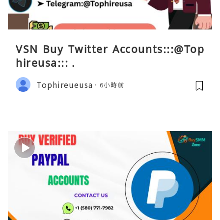
VSN Buy Twitter Accounts:::@Top
hireusa::: .
Tophireueusa
6小時前