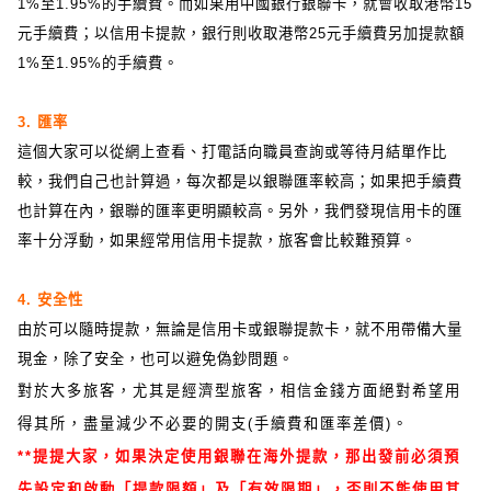
1%至1.95%的手續費。而如果用中國銀行銀聯卡，就會收取港幣15
元手續費；以信用卡提款，銀行則收取港幣25元手續費另加提款額
1%至1.95%的手續費。
3. 匯率
這個大家可以從網上查看、打電話向職員查詢或等待月結單作比
較，我們自己也計算過，每次都是以銀聯匯率較高；如果把手續費
也計算在內，銀聯的匯率更明顯較高。另外，我們發現信用卡的匯
率十分浮動，如果經常用信用卡提款，旅客會比較難預算。
4. 安全性
由於可以隨時提款，無論是信用卡或銀聯提款卡，就不用帶備大量
現金，除了安全，也可以避免偽鈔問題。
對於大多旅客，尤其是經濟型旅客，相信金錢方面絕對希望用
得其所，盡量減少不必要的開支(手續費和匯率差價)。
**提提大家，如果決定使用銀聯在海外提款，那出發前必須預
先設定和啟動「提款限額」及「有效限期」，否則不能使用其