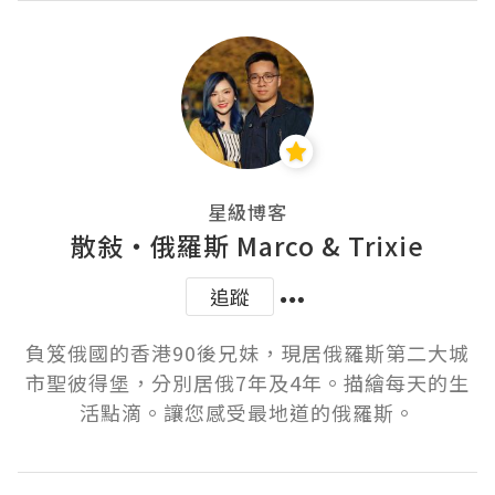
星級博客
散敍・俄羅斯 Marco & Trixie
追蹤
負笈俄國的香港90後兄妹，現居俄羅斯第二大城
市聖彼得堡，分別居俄7年及4年。描繪每天的生
活點滴。讓您感受最地道的俄羅斯。