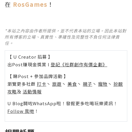
在
RosGames
！
*本站之內容由作者所提供，並不代表本站的立場。因此本站對
所有博客的立場、真實性、準確性及完整性不負任何法律責
任。
【 U Creator 招募 】
出Post賺現金獎賞 l
登記《社群創作有價企劃》
【 睇Post + 參加品牌活動 】
瀏覽更多社群
打卡
丶
旅遊
丶
美食
丶
親子
丶
寵物
丶
扮靚
攻略
及
活動情報
U Blog開咗WhatsApp啦！發掘更多吃喝玩樂資訊！
Follow 我哋
！