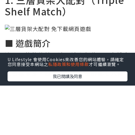
Shelf Match）
■ 遊戲簡介
這是一款將傳統三消玩法升級為 3D 立體空
U Lifestyle 會使用Cookies來改善您的網站體驗，請確定
間的超級市場整理遊戲。玩家面對擺滿各
您同意接受本網站之
私隱政策和使用條款
才可繼續瀏覽。
式各樣零食、飲料與生活用品的亂七八糟
我已閱讀及同意
貨架，需要透過旋轉與移動物品，將 3 個
相同的物件放置在同一層貨架上進行消
除。
🌟 遊戲亮點
遊戲擁有極佳的物理碰撞視覺效果與逼真
的收納音效。隨著關卡推進，貨架的層數