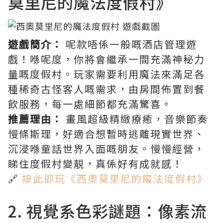
莫里尼的魔法度假村》
遊戲簡介：
呢款唔係一般嘅酒店管理遊
戲！喺呢度，你將會繼承一間充滿神秘力
量嘅度假村。玩家需要利用魔法來滿足各
種稀奇古怪客人嘅需求，由房間佈置到餐
飲服務，每一處細節都充滿驚喜。
推薦理由：
畫風超級精緻療癒，音樂節奏
慢條斯理，好適合想暫時逃離現實世界、
沉浸喺童話世界入面嘅朋友。慢慢經營，
睇住度假村變靚，真係好有成就感！
🔗
按此即玩《西奧莫里尼的魔法度假村》
2. 視覺系色彩謎題：像素流