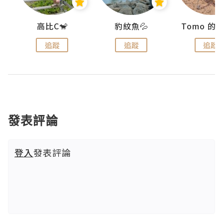
)
高比C🐒
豹紋魚💦
追蹤
追蹤
追蹤
發表評論
登入
發表評論