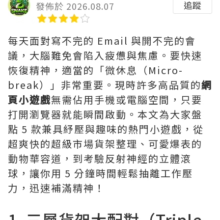
追蹤
發佈於 2026.08.07
每天面對寫不完的 Email 與開不完的會
議，大腦難免會陷入疲憊與焦慮。要快速
恢復精神，適當的「微休息（Micro-
break）」非常重要。現時許多高品質的
網
頁小遊戲
無需佔用手機或電腦空間，只要
打開瀏覽器就能瞬間啟動。本文為大家盤
點 5 款兼具紓壓與趣味的熱門小遊戲，從
超爽快的超級市場貨架整理、可愛爆表的
動物華容道，到考驗反射神經的立體滾
球，讓你用 5 分鐘時間輕鬆抽離工作壓
力，迅速補滿精神！
1. 三層貨架大配對（Triple