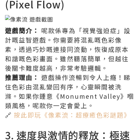
(Pixel Flow)
遊戲簡介：
呢款係專為「視覺強迫症」設
計嘅益智遊戲。你需要將混亂嘅色彩像
素，透過巧妙嘅連接同流動，恢復成原本
和諧嘅色彩畫面。雖然聽落簡單，但越往
後關卡難度越高，非常考驗邏輯。
推薦理由：
遊戲操作流暢到令人上癮！睇
住色彩由混亂變回有序，心靈瞬間被洗
滌。如果你鍾意《Monument Valley》嗰
類風格，呢款你一定會愛上。
🔗
按此即玩《像素流：超療癒色彩謎題》
3. 速度與激情的釋放：極速