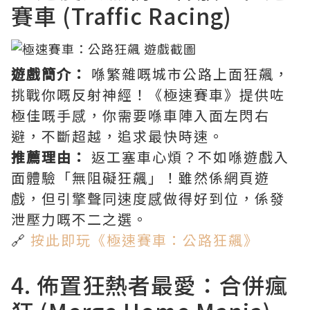
賽車 (Traffic Racing)
遊戲簡介：
喺繁雜嘅城市公路上面狂飆，
挑戰你嘅反射神經！《極速賽車》提供咗
極佳嘅手感，你需要喺車陣入面左閃右
避，不斷超越，追求最快時速。
推薦理由：
返工塞車心煩？不如喺遊戲入
面體驗「無阻礙狂飆」！雖然係網頁遊
戲，但引擎聲同速度感做得好到位，係發
泄壓力嘅不二之選。
🔗
按此即玩《極速賽車：公路狂飆》
4. 佈置狂熱者最愛：合併瘋