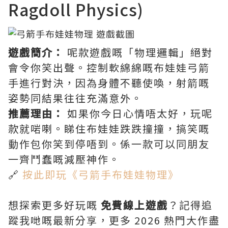
Ragdoll Physics)
遊戲簡介：
呢款遊戲嘅「物理邏輯」絕對
會令你笑出聲。控制軟綿綿嘅布娃娃弓箭
手進行對決，因為身體不聽使喚，射箭嘅
姿勢同結果往往充滿意外。
推薦理由：
如果你今日心情唔太好，玩呢
款就啱喇。睇住布娃娃跌跌撞撞，搞笑嘅
動作包你笑到停唔到。係一款可以同朋友
一齊鬥蠢嘅減壓神作。
🔗
按此即玩《弓箭手布娃娃物理》
想探索更多好玩嘅
免費線上遊戲
？記得追
蹤我哋嘅最新分享，更多 2026 熱門大作盡