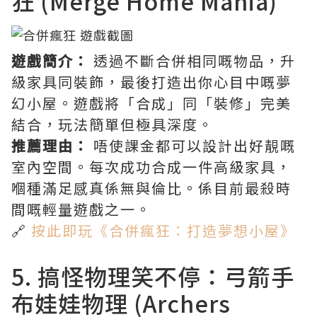
狂 (Merge Home Mania)
遊戲簡介：
透過不斷合併相同嘅物品，升
級家具同裝飾，最後打造出你心目中嘅夢
幻小屋。遊戲將「合成」同「裝修」完美
結合，玩法簡單但極具深度。
推薦理由：
唔使課金都可以設計出好靚嘅
室內空間。每次成功合成一件高級家具，
嗰種滿足感真係無與倫比。係目前最殺時
間嘅輕量遊戲之一。
🔗
按此即玩《合併瘋狂：打造夢想小屋》
5. 搞怪物理笑不停：弓箭手
布娃娃物理 (Archers