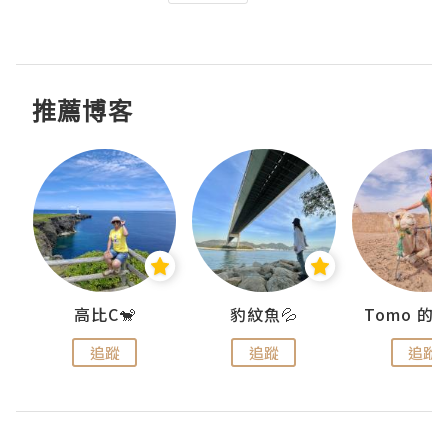
推薦博客
)
高比C🐒
豹紋魚💦
追蹤
追蹤
追蹤