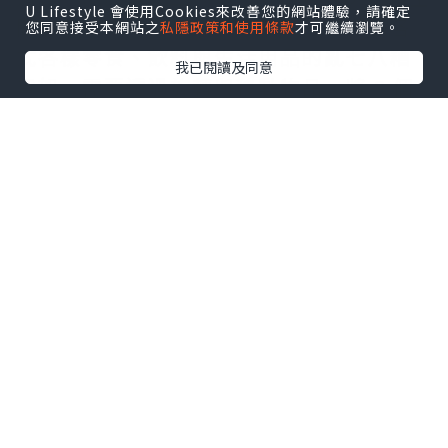
U Lifestyle 會使用Cookies來改善您的網站體驗，請確定
間的超級市場整理遊戲。玩家面對擺滿各
您同意接受本網站之
私隱政策和使用條款
才可繼續瀏覽。
式各樣零食、飲料與生活用品的亂七八糟
我已閱讀及同意
貨架，需要透過旋轉與移動物品，將 3 個
相同的物件放置在同一層貨架上進行消
除。
🌟 遊戲亮點
遊戲擁有極佳的物理碰撞視覺效果與逼真
的收納音效。隨著關卡推進，貨架的層數
與物品種類會越來越豐富，極度考驗玩家
的空間規劃能力與眼力。
❤️ 推薦理由與情緒價值
對於喜歡房間乾淨有序、或是享受強迫症
被治癒的人來說，這款遊戲是絕佳的強心
劑！看著原本雜亂無章的貨架在自己手裡