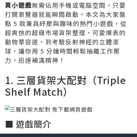
頁小遊戲
無需佔用手機或電腦空間，只要
打開瀏覽器就能瞬間啟動。本文為大家盤
點 5 款兼具紓壓與趣味的熱門小遊戲，從
超爽快的超級市場貨架整理、可愛爆表的
動物華容道，到考驗反射神經的立體滾
球，讓你用 5 分鐘時間輕鬆抽離工作壓
力，迅速補滿精神！
1. 三層貨架大配對（Triple
Shelf Match）
■ 遊戲簡介
這是一款將傳統三消玩法升級為 3D 立體空