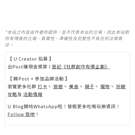
*本站之內容由作者所提供，並不代表本站的立場。因此本站對
所有博客的立場、真實性、準確性及完整性不負任何法律責
任。
【 U Creator 招募 】
出Post賺現金獎賞 l
登記《社群創作有價企劃》
【 睇Post + 參加品牌活動 】
瀏覽更多社群
打卡
丶
旅遊
丶
美食
丶
親子
丶
寵物
丶
扮靚
攻略
及
活動情報
U Blog開咗WhatsApp啦！發掘更多吃喝玩樂資訊！
Follow 我哋
！