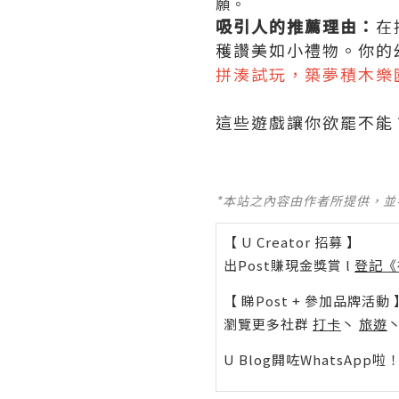
願。
吸引人的推薦理由：
在
穫讚美如小禮物。你的
拼湊試玩，築夢積木樂
這些遊戲讓你欲罷不能
*本站之內容由作者所提供，
【 U Creator 招募 】
出Post賺現金獎賞 l
登記《
【 睇Post + 參加品牌活動 
瀏覽更多社群
打卡
丶
旅遊
U Blog開咗WhatsAp