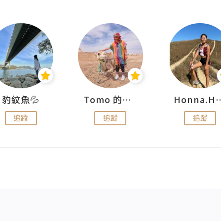
豹紋魚💦
Tomo 的快樂宇宙
Honna.
追蹤
追蹤
追蹤