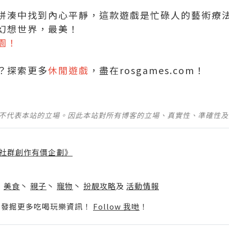
拼湊中找到內心平靜，這款遊戲是忙碌人的藝術療
幻想世界，最美！
園！
？探索更多
休閒遊戲
，盡在rosgames.com！
並不代表本站的立場。因此本站對所有博客的立場、真實性、準確性
社群創作有價企劃》
】
丶
美食
丶
親子
丶
寵物
丶
扮靚攻略
及
活動情報
p啦！發掘更多吃喝玩樂資訊！
Follow 我哋
！