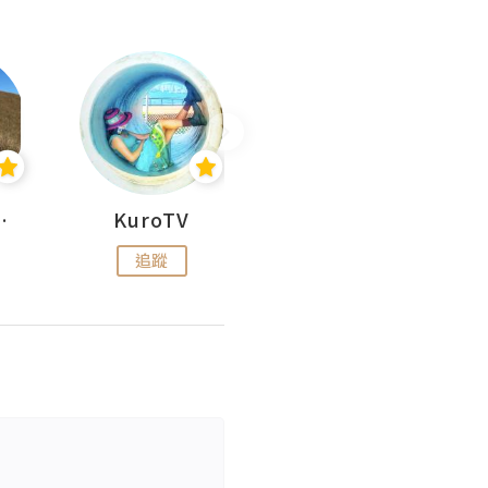
H 出走
KuroTV
Hikipedia 山上山下
追蹤
追蹤