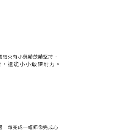
關結束有小獎勵鼓勵堅持。
樂，還能小小鍛鍊耐力。
園，每完成一幅都像完成心