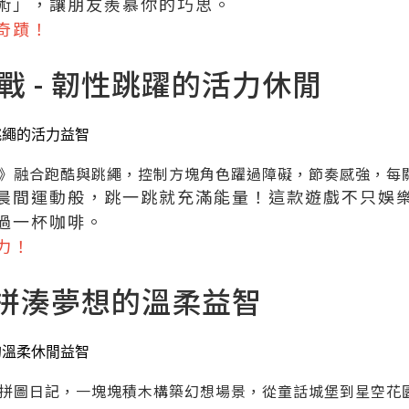
術」，讓朋友羨慕你的巧思。
奇蹟！
挑戰 - 韌性跳躍的活力休閒
》融合跑酷與跳繩，控制方塊角色躍過障礙，節奏感強，每
晨間運動般，跳一跳就充滿能量！這款遊戲不只娛
過一杯咖啡。
力！
 - 拼湊夢想的溫柔益智
拼圖日記，一塊塊積木構築幻想場景，從童話城堡到星空花