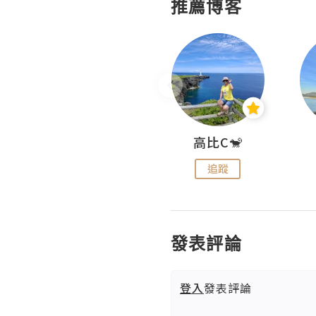
推薦博客
Nei Ho! 你好:)
高比C🐒
追蹤
追蹤
發表評論
登入
發表評論