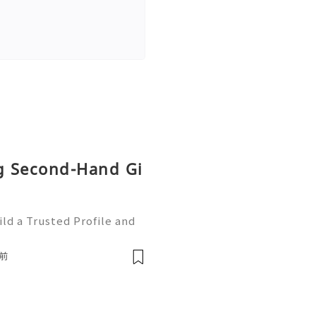
ng Second-Hand Gi
ld a Trusted Profile and
tHub is one of the worl
e development and collabo
前