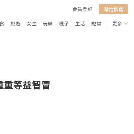
會員登記
開始撰寫
食
旅遊
女生
玩樂
親子
生活
寵物
行山
更多
打卡
戰重重等益智冒