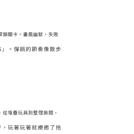
解鎖關卡。畫風幽默，失敗
路」。彈跳的節奏像散步
，從堆疊玩具到整理房間，
考，玩著玩著就療癒了拖