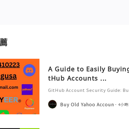
薦
A Guide to Easily Buyi
tHub Accounts ...
GitHub Account Security Guide: Bui
Protect Your Developer Identity Gi
d's leading platforms for softwar
Buy Old Yahoo Accoun
4小時
ration. Millions of develo