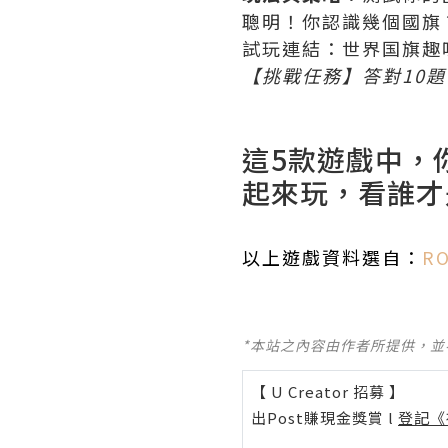
聰明！你認識幾個國旗
試玩連結：世界国旗趣
【挑戰任務】答對10
這5款遊戲中，
起來玩，看誰才
以上遊戲資料選自：
RO
*本站之內容由作者所提供，
【 U Creator 招募 】
出Post賺現金獎賞 l
登記《