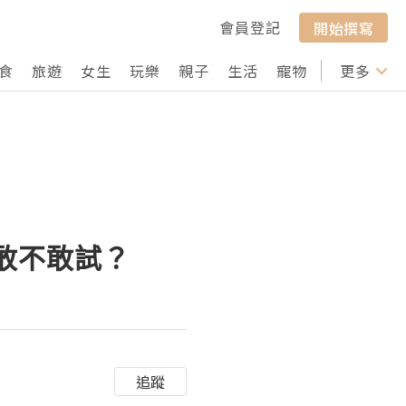
會員登記
開始撰寫
食
旅遊
女生
玩樂
親子
生活
寵物
行山
更多
打卡
你敢不敢試？
追蹤