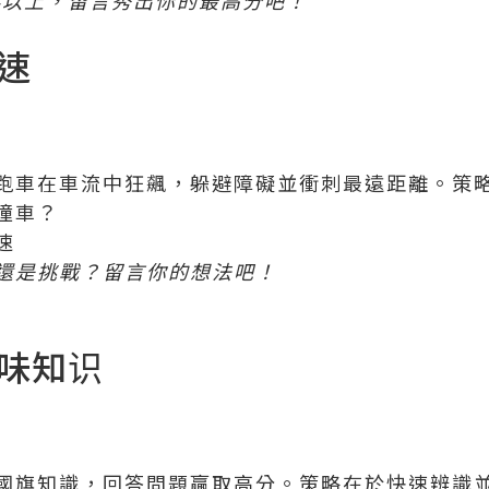
24以上，留言秀出你的最高分吧！
競速
跑車在車流中狂飆，躲避障礙並衝刺最遠距離。策
撞車？
速
還是挑戰？留言你的想法吧！
趣味知识
國旗知識，回答問題贏取高分。策略在於快速辨識