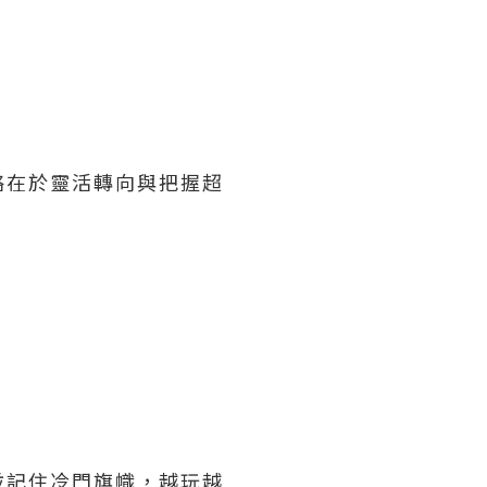
略在於靈活轉向與把握超
並記住冷門旗幟，越玩越