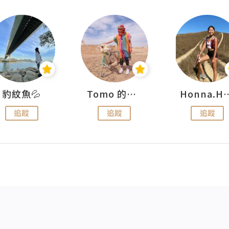
豹紋魚💦
Tomo 的快樂宇宙
Honna.
追蹤
追蹤
追蹤