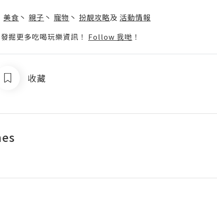
】
丶
美食
丶
親子
丶
寵物
丶
扮靚攻略
及
活動情報
p啦！發掘更多吃喝玩樂資訊！
Follow 我哋
！
收藏
mes