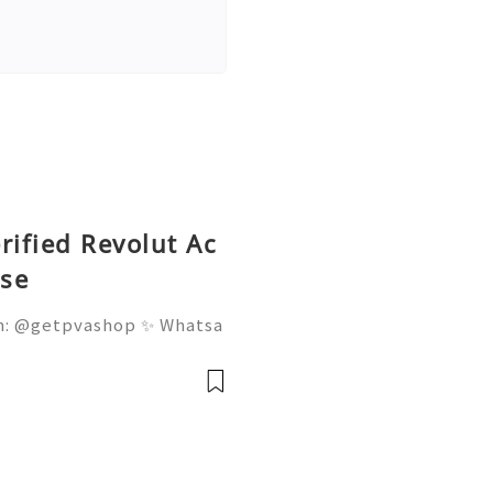
rified Revolut Ac
Use
am: @getpvashop ✨ Whatsa
tpvashop1@gmail.com # Be
ut Accounts for Long-Term