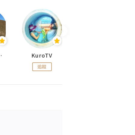
H 出走
KuroTV
Hikipedia 山上山下
追蹤
追蹤