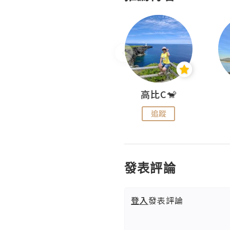
Nei Ho! 你好:)
高比C🐒
追蹤
追蹤
發表評論
登入
發表評論