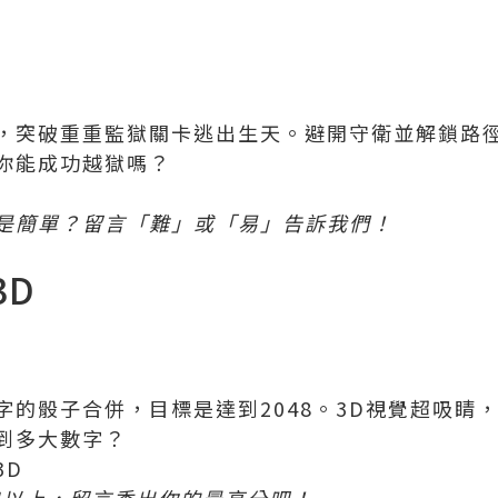
，突破重重監獄關卡逃出生天。避開守衛並解鎖路
你能成功越獄嗎？
是簡單？留言「難」或「易」告訴我們！
3D
字的骰子合併，目標是達到2048。3D視覺超吸睛
到多大數字？
3D