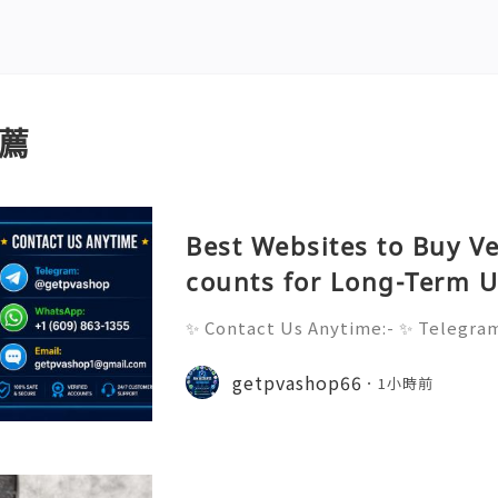
薦
Best Websites to Buy Ve
counts for Long-Term 
✨ Contact Us Anytime:- ✨ Telegr
pp: +1 (609) 863-1355 ✨ Email: ge
st Websites to Buy Verified Revol
getpvashop66
1小時前
Use In the digital era, havin