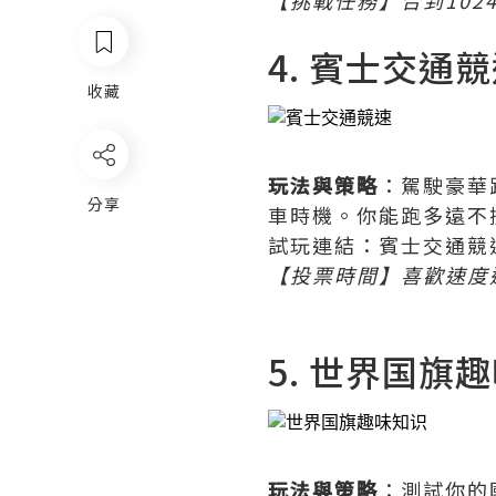
【挑戰任務】合到10
4. 賓士交通
收藏
玩法與策略
：駕駛豪華
分享
車時機。你能跑多遠不
試玩連結：賓士交通競
【投票時間】喜歡速度
5. 世界国旗
玩法與策略
：測試你的