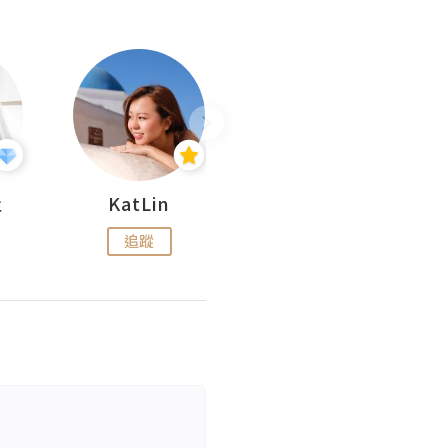
杜
KatLin
Missmiki 米奇小姐
追蹤
追蹤