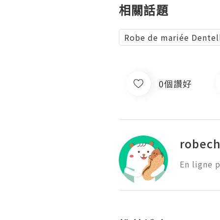
相關話題
Robe de mariée Dentel
0個讚好
robech
En ligne 