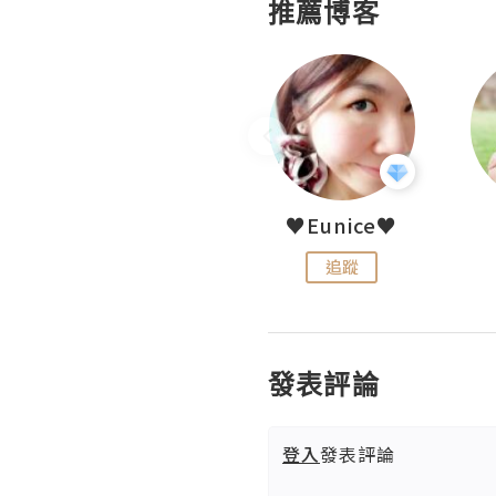
推薦博客
LoveCath 夏沫
♥Eunice♥
追蹤
追蹤
發表評論
登入
發表評論