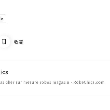
le
收藏
ics
pas cher sur mesure robes magasin - RobeChics.com