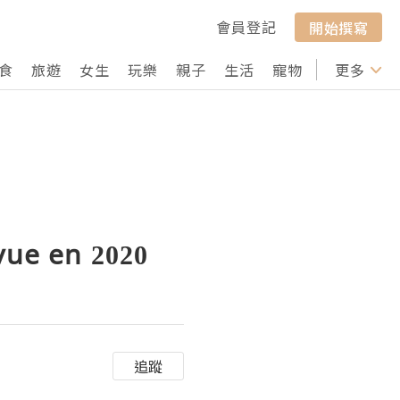
會員登記
開始撰寫
食
旅遊
女生
玩樂
親子
生活
寵物
行山
更多
打卡
vue en 2020
追蹤