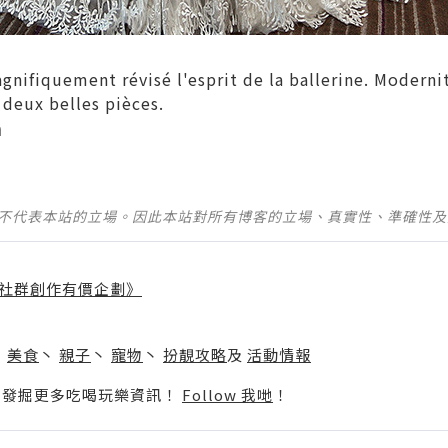
nifiquement révisé l'esprit de la ballerine. Moderni
 deux belles pièces.
m
並不代表本站的立場。因此本站對所有博客的立場、真實性、準確性
社群創作有價企劃》
】
丶
美食
丶
親子
丶
寵物
丶
扮靚攻略
及
活動情報
p啦！發掘更多吃喝玩樂資訊！
Follow 我哋
！