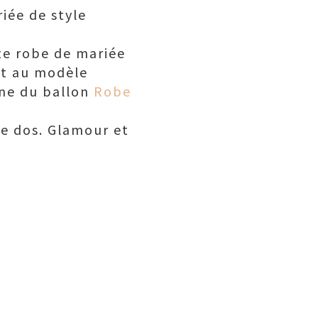
iée de style
te robe de mariée
nt au modèle
ine du ballon
Robe
le dos. Glamour et