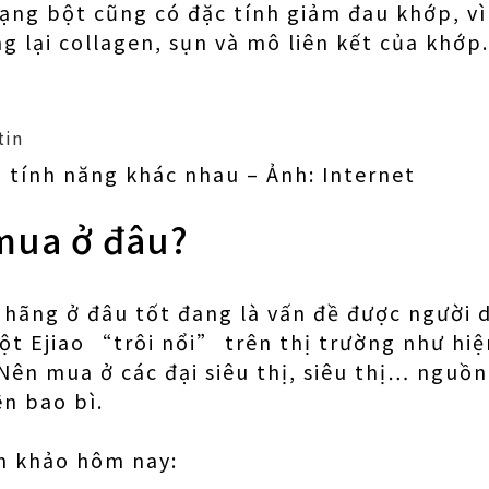
dạng bột cũng có đặc tính giảm đau khớp, vì
g lại collagen, sụn và mô liên kết của khớp.
u tính năng khác nhau – Ảnh: Internet
 mua ở đâu?
 hãng ở đâu tốt đang là vấn đề được người 
bột Ejiao “trôi nổi” trên thị trường như hi
 Nên mua ở các đại siêu thị, siêu thị… nguồn
ên bao bì.
am khảo hôm nay: