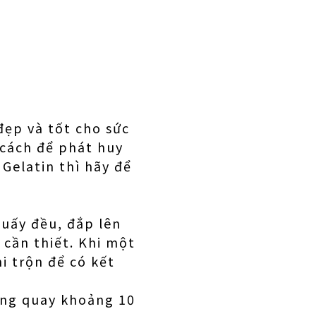
đẹp và tốt cho sức
 cách để phát huy
Gelatin thì hãy để
huấy đều, đắp lên
 cần thiết. Khi một
i trộn để có kết
sóng quay khoảng 10