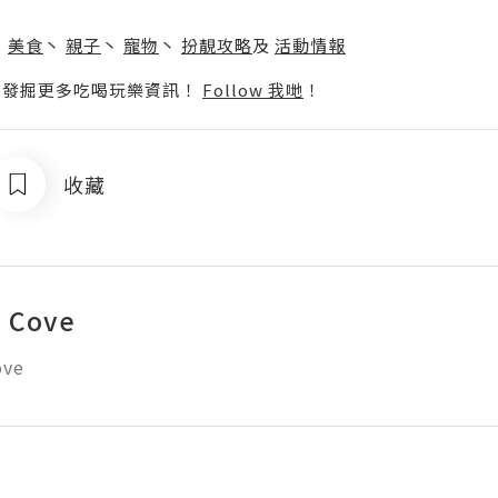
】
丶
美食
丶
親子
丶
寵物
丶
扮靚攻略
及
活動情報
p啦！發掘更多吃喝玩樂資訊！
Follow 我哋
！
收藏
a Cove
ove