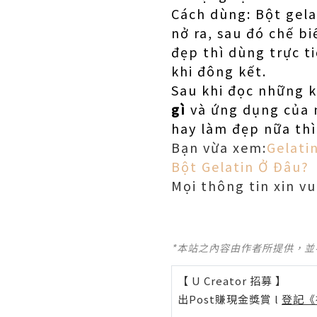
Cách dùng: Bột gela
nở ra, sau đó chế b
đẹp thì dùng trực ti
khi đông kết.
Sau khi đọc những ki
gì
và ứng dụng của 
hay làm đẹp nữa thì
Bạn vừa xem:
Gelati
Bột Gelatin Ở Đâu?
Mọi thông tin xin vu
*本站之內容由作者所提供，
【 U Creator 招募 】
出Post賺現金獎賞 l
登記《