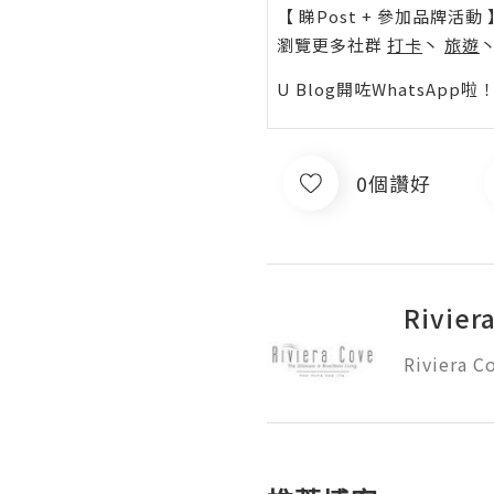
【 睇Post + 參加品牌活動 
瀏覽更多社群
打卡
丶
旅遊
U Blog開咗WhatsAp
0個讚好
Rivier
Riviera C