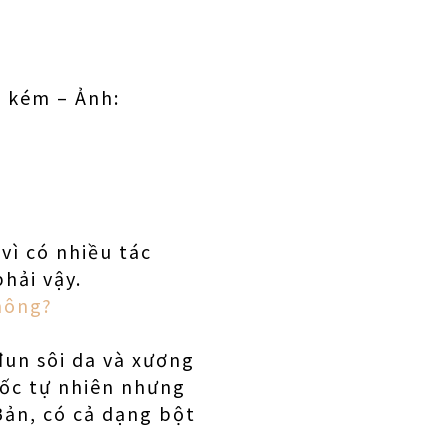
g kém – Ảnh:
vì có nhiều tác
hải vậy.
Không?
đun sôi da và xương
gốc tự nhiên nhưng
Bản, có cả dạng bột