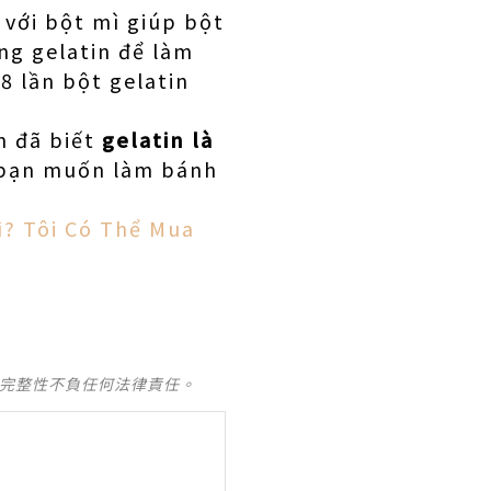
 với bột mì giúp bột
ng gelatin để làm
8 lần bột gelatin
ạn đã biết
gelatin là
 bạn muốn làm bánh
ì? Tôi Có Thể Mua
及完整性不負任何法律責任。