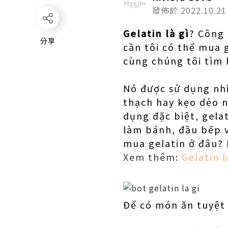
發佈於 2022.10.21
Gelatin là gì
? Công 
分享
分享
cần tôi có thể mua 
cùng chúng tôi tìm 
Nó được sử dụng nhi
thạch hay kẹo dẻo n
dụng đặc biệt, gel
làm bánh, đầu bếp và
mua gelatin ở đâu? 
Xem thêm:
Gelatin l
Để có món ăn tuyệt 