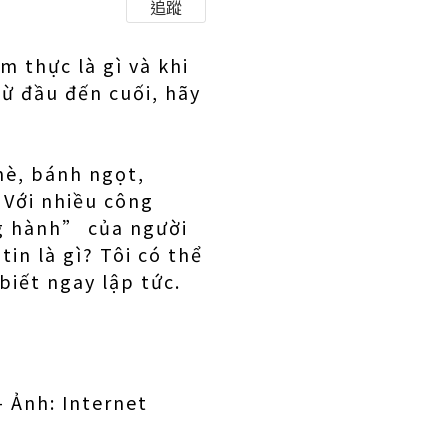
追蹤
m thực là gì và khi
từ đầu đến cuối, hãy
hè, bánh ngọt,
 Với nhiều công
g hành” của người
tin là gì? Tôi có thể
biết ngay lập tức.
– Ảnh: Internet