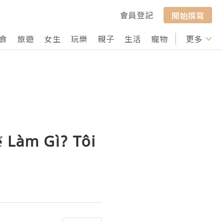
會員登記
開始撰寫
食
旅遊
女生
玩樂
親子
生活
寵物
行山
更多
打卡
ể Làm Gì? Tôi