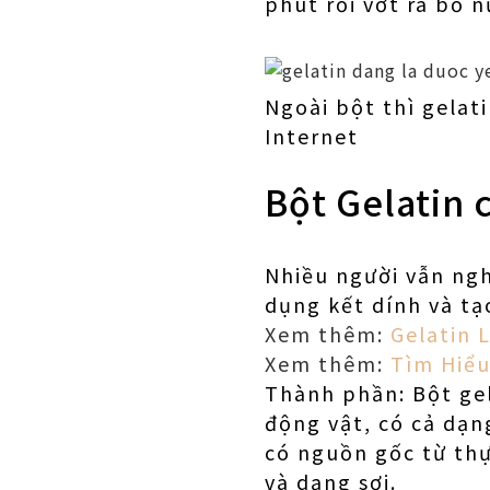
phút rồi vớt ra bỏ n
Ngoài bột thì gelat
Internet
Bột Gelatin 
Nhiều người vẫn ngh
dụng kết dính và tạ
Xem thêm:
Gelatin 
Xem thêm:
Tìm Hiểu
Thành phần: Bột gel
động vật, có cả dạn
có nguồn gốc từ thự
và dạng sợi.