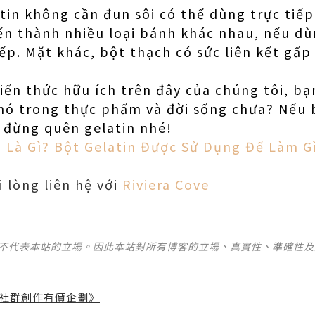
tin không cần đun sôi có thể dùng trực tiếp
iến thành nhiều loại bánh khác nhau, nếu dù
ếp. Mặt khác, bột thạch có sức liên kết gấp 
ến ​​thức hữu ích trên đây của chúng tôi, b
nó trong thực phẩm và đời sống chưa? Nếu
 đừng quên gelatin nhé!
n Là Gì? Bột Gelatin Được Sử Dụng Để Làm G
i lòng liên hệ với
Riviera Cove
並不代表本站的立場。因此本站對所有博客的立場、真實性、準確性
社群創作有價企劃》