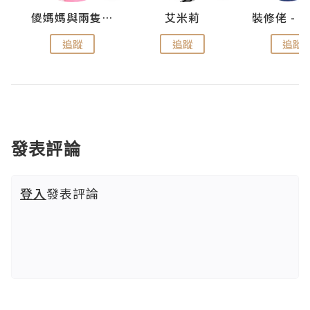
點滴
儍媽媽與兩隻小魔怪之家
艾米莉
追蹤
追蹤
追蹤
發表評論
登入
發表評論