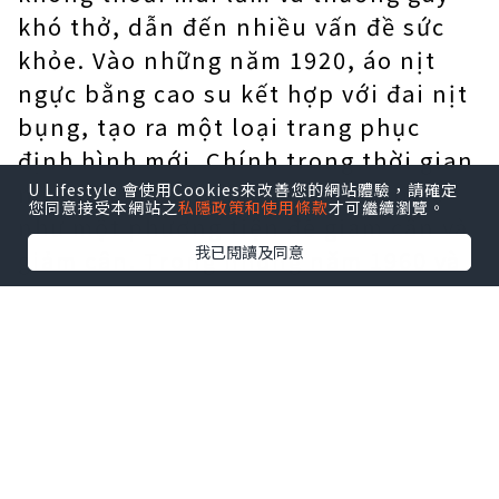
khó thở, dẫn đến nhiều vấn đề sức
khỏe. Vào những năm 1920, áo nịt
ngực bằng cao su kết hợp với đai nịt
bụng, tạo ra một loại trang phục
định hình mới. Chính trong thời gian
này, phụ nữ bắt đầu mặc đồ tập eo
U Lifestyle 會使用Cookies來改善您的網站體驗，請確定
您同意接受本網站之
私隱政策和使用條款
才可繼續瀏覽。
như một phương tiện để giảm cân và
我已閱讀及同意
giảm cân. Trong những năm 1960 và
1970, những chiếc áo tập eo vẫn
được phụ nữ ưa chuộng nhưng chủ
yếu được làm từ những chất liệu
không co giãn như nylon, lụa và
cotton. Những thiết bị tập eo này
thoải mái và linh hoạt hơn so với các
loại cao su tương ứng nhưng không