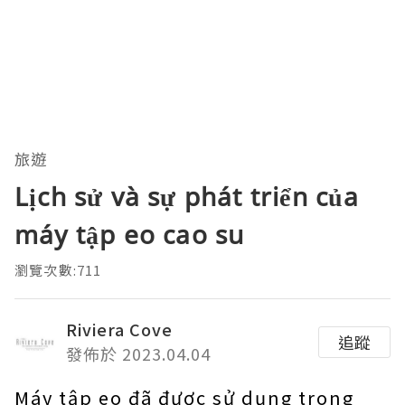
旅遊
Lịch sử và sự phát triển của
máy tập eo cao su
瀏覽次數:711
Riviera Cove
追蹤
發佈於 2023.04.04
Máy tập eo đã được sử dụng trong