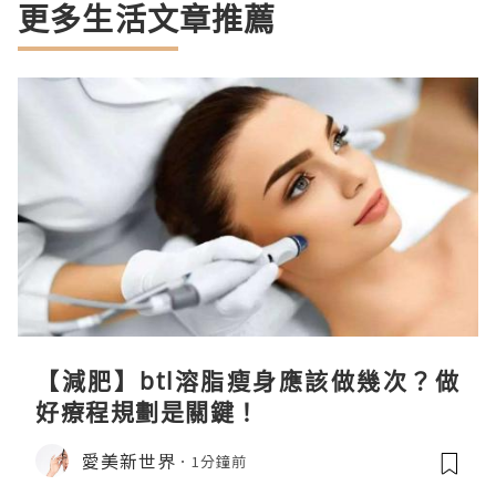
更多生活文章推薦
【減肥】btl溶脂瘦身應該做幾次？做
好療程規劃是關鍵！
愛美新世界
1分鐘前