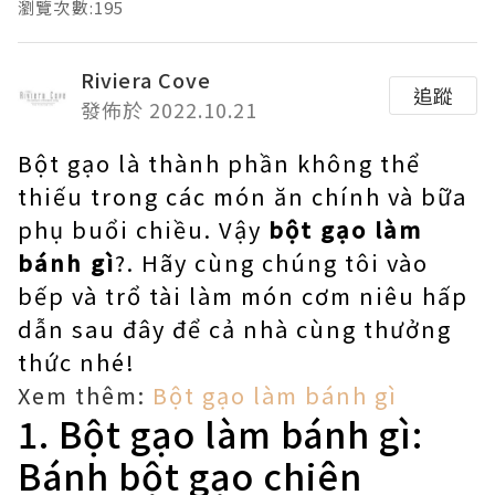
瀏覽次數:195
Riviera Cove
追蹤
發佈於 2022.10.21
Bột gạo là thành phần không thể
thiếu trong các món ăn chính và bữa
phụ buổi chiều. Vậy
bột gạo làm
bánh gì
?. Hãy cùng chúng tôi vào
bếp và trổ tài làm món cơm niêu hấp
dẫn sau đây để cả nhà cùng thưởng
thức nhé!
Xem thêm:
Bột gạo làm bánh gì
1. Bột gạo làm bánh gì:
Bánh bột gạo chiên