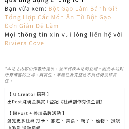
Bạn vừa xem:
Bột Gạo Làm Bánh Gì?
Tổng Hợp Các Món Ăn Từ Bột Gạo
Đơn Giản Dễ Làm
Mọi thông tin xin vui lòng liên hệ với
Riviera Cove
*本站之內容由作者所提供，並不代表本站的立場。因此本站對
所有博客的立場、真實性、準確性及完整性不負任何法律責
任。
【 U Creator 招募 】
出Post賺現金獎賞 l
登記《社群創作有價企劃》
【 睇Post + 參加品牌活動 】
瀏覽更多社群
打卡
丶
旅遊
丶
美食
丶
親子
丶
寵物
丶
扮靚
攻略
及
活動情報