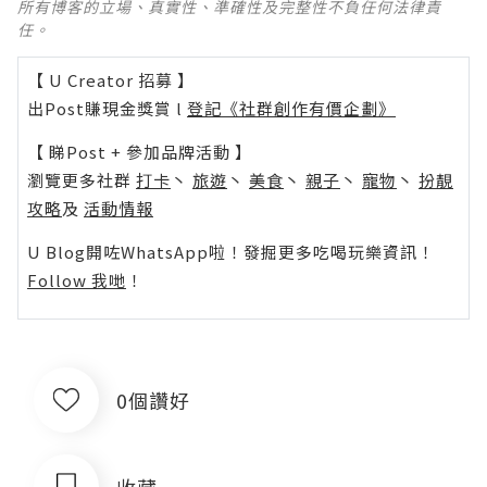
所有博客的立場、真實性、準確性及完整性不負任何法律責
任。
【 U Creator 招募 】
出Post賺現金獎賞 l
登記《社群創作有價企劃》
【 睇Post + 參加品牌活動 】
瀏覽更多社群
打卡
丶
旅遊
丶
美食
丶
親子
丶
寵物
丶
扮靚
攻略
及
活動情報
U Blog開咗WhatsApp啦！發掘更多吃喝玩樂資訊！
Follow 我哋
！
0個讚好
收藏