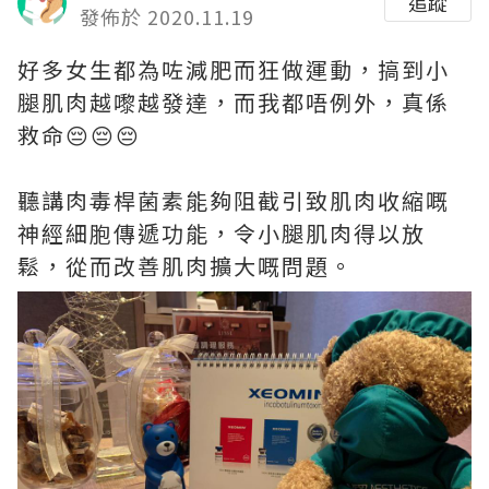
追蹤
發佈於 2020.11.19
好多女生都為咗減肥而狂做運動，搞到小
腿肌肉越嚟越發達，而我都唔例外，真係
救命😔😔😔
聽講肉毒桿菌素能夠阻截引致肌肉收縮嘅
神經細胞傳遞功能，令小腿肌肉得以放
鬆，從而改善肌肉擴大嘅問題。