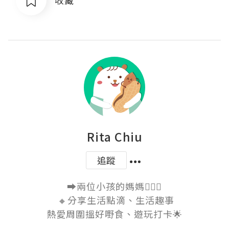
Rita Chiu
追蹤
➡️兩位小孩的媽媽🙎🏻‍♀️

 🔸分享生活點滴、生活趣事

熱愛周圍搵好嘢食、遊玩打卡🌟