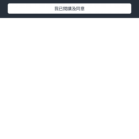
安心品質，讓瘦身更高效、更輕鬆！選擇
我已閱讀及同意
康之森，從內而外實現健康與自信的全新
自己！✨
#康之森
#全效益生菌 #腸道健康
#瘦身塑
形
#
增強免疫力
點擊圖片放大
+2