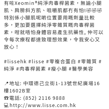
有咗Xeomin®️純淨肉毒桿菌素，無論小腿
肌、肩膀斜方肌、咀嚼肌都冇有怕!🤣🤣🤣
特別係小腿肌呢啲位置要用嘅劑量比較
多，更加要選擇純淨零雜質嘅肉毒桿菌
素，咁就唔怕身體容易產生抗藥性, 仲可以
令每次療程都達致理想效果，令我安心又
放心！
#lissehk #lisse #零複合蛋白 #零雜質 #
純淨 #肉毒桿菌素 #瘦小腿 #醫學美容
📍地址: 中環德己立街1-13號世紀廣場16
樓1602B室
☎️電話: (852) 2116 9888
💻http://www.lisse.com.hk