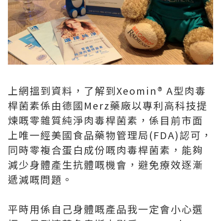
上網搵到資料，了解到Xeomin®️ A型肉毒
桿菌素係由德國Merz藥廠以專利高科技提
煉嘅零雜質純淨肉毒桿菌素，係目前市面
上唯一經美國食品藥物管理局(FDA)認可，
同時零複合蛋白成份嘅肉毒桿菌素，能夠
減少身體產生抗體嘅機會，避免療效逐漸
遞減嘅問題。
平時用係自己身體嘅產品我一定會小心選