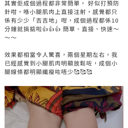
其實佢成個過程都非常簡單， 好似打預防
針咁，喺小腿肌肉上直接注射，感覺都只
係有少少「吉吉地」咁，成個過程都係10
分鐘就搞掂啦👍👍👍 簡單、直接、快速～
～～
效果都相當令人驚喜，兩個星期左右，我
已經感覺到小腿肌肉明顯放鬆咗，成個小
腿線條都明顯纖瘦咗唔少🥰🥰🥰