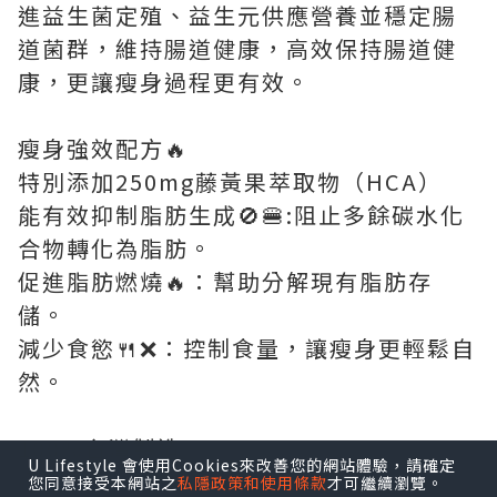
進益生菌定殖、益生元供應營養並穩定腸
道菌群，維持腸道健康，高效保持腸道健
康，更讓瘦身過程更有效。
瘦身強效配方🔥
特別添加250mg藤黃果萃取物（HCA）
能有效抑制脂肪生成🚫🍔:阻止多餘碳水化
合物轉化為脂肪。
促進脂肪燃燒🔥：幫助分解現有脂肪存
儲。
減少食慾🍴❌：控制食量，讓瘦身更輕鬆自
然。
100%台灣製造
U Lifestyle 會使用Cookies來改善您的網站體驗，請確定
通過GMP、ISO、HACCP國際認證🏅
您同意接受本網站之
私隱政策和使用條款
才可繼續瀏覽。