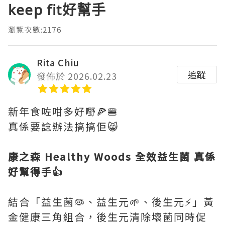
keep fit好幫手
瀏覽次數:2176
Rita Chiu
追蹤
發佈於 2026.02.23
新年食咗咁多好嘢🍕🍔
真係要諗辦法搞搞佢😸
康之森 Healthy Woods 全效益生菌 真係
好幫得手👍
結合「益生菌🦠、益生元🌱、後生元⚡️」黃
金健康三角組合，後生元清除壞菌同時促