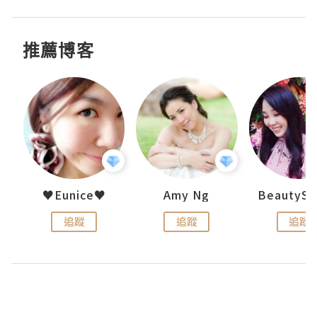
推薦博客
h 夏沫
♥Eunice♥
Amy Ng
追蹤
追蹤
追蹤