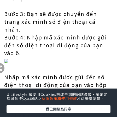
Bước 3: Bạn sẽ được chuyển đến
trang xác minh số điện thoại cá
nhân.
Bước 4: Nhập mã xác minh được gửi
đến số điện thoại di động của bạn
vào ô.
Nhập mã xác minh được gửi đến số
điện thoại di động của bạn vào hộp
U Lifestyle 會使用Cookies來改善您的網站體驗，請確定
您同意接受本網站之
私隱政策和使用條款
才可繼續瀏覽。
Bước 5: Làm theo hướng dẫn để điền
ngày, tháng, năm sinh, địa chỉ email
我已閱讀及同意
khôi phục và giới tính.