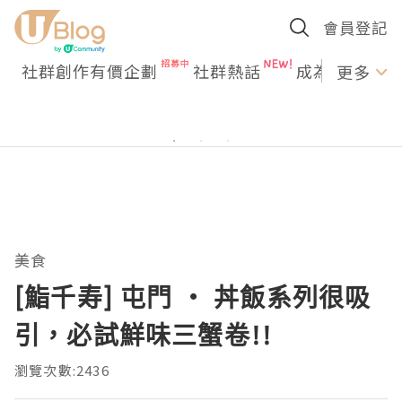
會員登記
社群創作有價企劃
社群熱話
成為U Creato
更多
美食
[鮨千寿] 屯門 ‧ 丼飯系列很吸
引，必試鮮味三蟹卷!!
瀏覽次數:2436