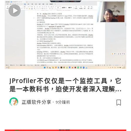
JProfiler不仅仅是一个监控工具，它
是一本教科书，迫使开发者深入理解JV
M的内存模型、垃圾回收机制和并发原
正版软件分享
9分鐘前
理。通过直观的可视化数据，它将抽象
的性能问题具象化为代码行号。对于一
名追求卓越的Java