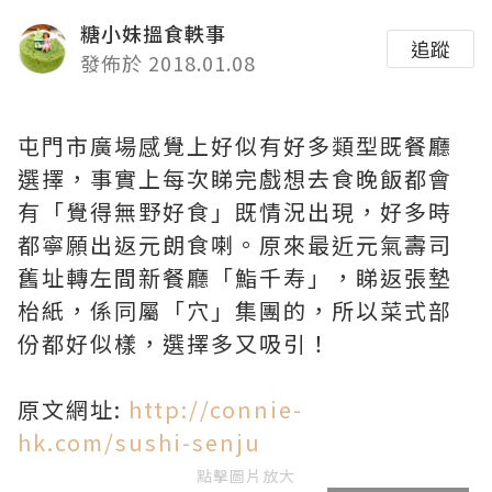
糖小妹搵食軼事
追蹤
發佈於 2018.01.08
屯門市廣場感覺上好似有好多類型既餐廳
選擇，事實上每次睇完戲想去食晚飯都會
有「覺得無野好食」既情況出現，好多時
都寧願出返元朗食喇。原來最近元氣壽司
舊址轉左間新餐廳「鮨千寿」，睇返張墊
枱紙，係同屬「穴」集團的，所以菜式部
份都好似樣，選擇多又吸引！
原文網址:
http://connie-
hk.com/sushi-senju
點擊圖片放大