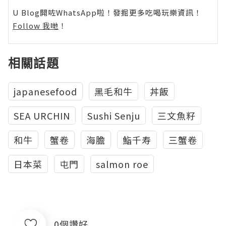
U Blog開咗WhatsApp啦！發掘更多吃喝玩樂資訊！
Follow 我哋
！
相關話題
japanesefood
黑毛和牛
丼飯
SEA URCHIN
Sushi Senju
三文魚籽
和牛
蟹卷
海膽
鮨千寿
三蟹卷
日本菜
屯門
salmon roe
0個讚好