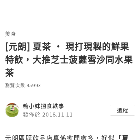
美食
[元朗] 夏茶 ‧ 現打現製的鮮果
特飲，大推芝士菠蘿雪沙同水果
茶
瀏覽次數:45993
糖小妹搵食軼事
追蹤
發佈於 2018.11.11
元朗區既飲品店真係愈開愈多，好似
「夏