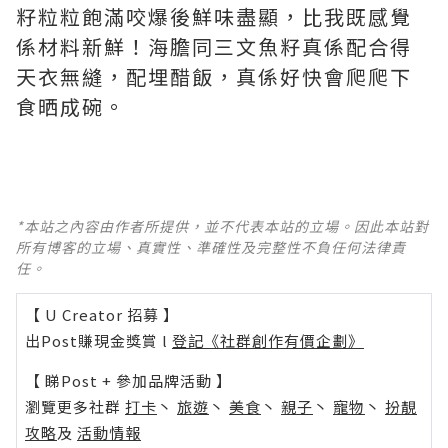
籽粒粒飽滿咬爆後鮮味盡顯，比我既感覺
係材料新鮮！海膽同三文魚籽真係配合得
天衣無縫，配埋醋飯，真係好快會爬爬下
食晒成碗。
*本站之內容由作者所提供，並不代表本站的立場。因此本站對
所有博客的立場、真實性、準確性及完整性不負任何法律責
任。
【 U Creator 招募 】
出Post賺現金獎賞 l
登記《社群創作有價企劃》
【 睇Post + 參加品牌活動 】
瀏覽更多社群
打卡
丶
旅遊
丶
美食
丶
親子
丶
寵物
丶
扮靚
攻略
及
活動情報