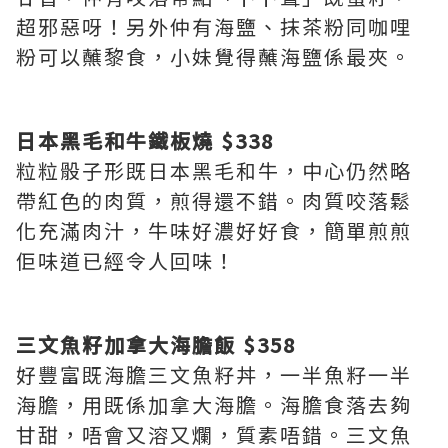
超邪惡呀！另外仲有海鹽、抹茶粉同咖哩
粉可以蘸黎食，小妹覺得蘸海鹽係最夾。
日本黑毛和牛鐵板燒 $338
粒粒骰子形既日本黑毛和牛，中心仍然略
帶紅色的肉質，煎得還不錯。肉質咬落鬆
化充滿肉汁，牛味好濃好好食，簡單煎煎
佢味道已經令人回味！
三文魚籽加拿大海膽飯 $358
好豐富既海膽三文魚籽丼，一半魚籽一半
海膽，用既係加拿大海膽。海膽食落去夠
甘甜，唔會又溶又爛，質素唔錯。三文魚