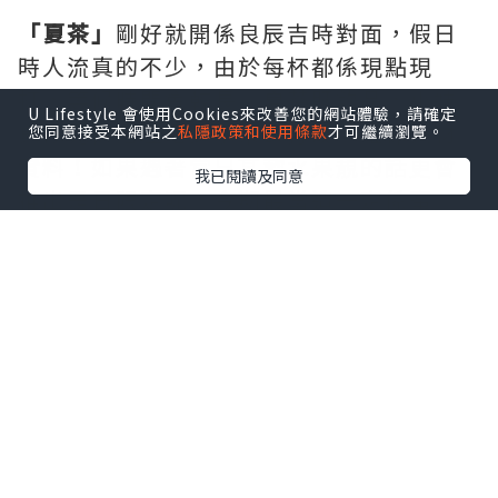
「夏茶」
剛好就開係良辰吉時對面，假日
時人流真的不少，由於每杯都係現點現
打，等候時間會較長。夏茶既飲品，小妹
U Lifestyle 會使用Cookies來改善您的網站體驗，請確定
真係見佢落左唔少水果去打成，確保真材
您同意接受本網站之
私隱政策和使用條款
才可繼續瀏覽。
實料！如果遇著當日某款水果靚的話更會
我已閱讀及同意
推出是日限定呢，今期最當造一定係蜜
桃，小妹飲左芝士蜜桃雪沙真係好好飲！
飲品餐牌，
取自夏茶Facebook Page
店子有售賣鮮果茶、芝士奶蓋、鮮果多
多、奶茶和淳茶等，價錢唔平，但飲完會
覺值得。
芝士芒果雪沙 $36
第一次去叫左芝士芒果雪沙，長身既杯份