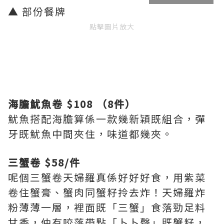
▲ 部份餐牌
點擊圖片放大
海膽魷魚卷 $108 （8件）
魷魚搭配海膽算係一款幾新穎既組合，彈
牙既魷魚中間夾住，味道都幾夾。
三蟹卷 $58/件
呢個三蟹卷天婦羅真係好好好食，用紫菜
卷住蟹膏、蟹肉同蟹籽拎去炸！天婦羅炸
粉薄薄一層，裡面既「三蟹」食落勁足料
甘香，仲有咬落帶點「卜卜聲」既蟹籽，