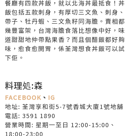
餐廳有四款丼飯，就以北海丼最抵食！丼
飯包括五款刺身，有厚切三文魚、刺身、
帶子、牡丹蝦、三文魚籽同海膽。賣相都
幾豐富架，台灣海膽食落比想像中好，味
道甜甜地仲帶點果香？而且個醋飯都好夠
味，愈食愈開胃，係荃灣想食丼飯可以試
下佢。
料理処:森
FACEBOOK
、
IG
地址: 荃灣享和街5-7號香城大廈1號地舖
電話: 3591 1890
營業時間: 星期一至日 12:00-15:00、
18:00-23:00