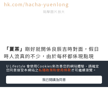
hk.com/hacha-yuenlong
點擊圖片放大
「夏茶」
剛好就開係良辰吉時對面，假日
時人流真的不少，由於每杯都係現點現
打，等候時間會較長。夏茶既飲品，小妹
U Lifestyle 會使用Cookies來改善您的網站體驗，請確定
真係見佢落左唔少水果去打成，確保真材
您同意接受本網站之
私隱政策和使用條款
才可繼續瀏覽。
實料！如果遇著當日某款水果靚的話更會
我已閱讀及同意
推出是日限定呢，今期最當造一定係蜜
桃，小妹飲左芝士蜜桃雪沙真係好好飲！
飲品餐牌，
取自夏茶Facebook Page