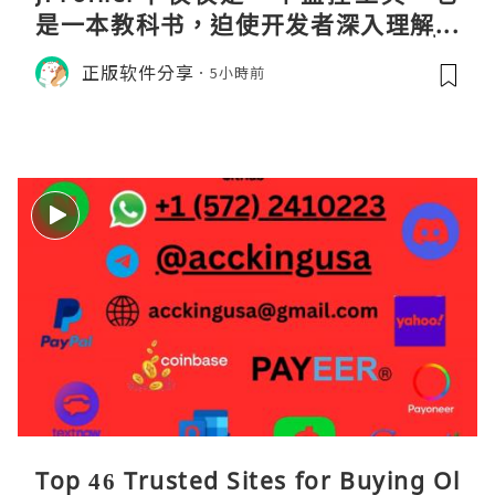
是一本教科书，迫使开发者深入理解JV
M的内存模型、垃圾回收机制和并发原
正版软件分享
5小時前
理。通过直观的可视化数据，它将抽象
的性能问题具象化为代码行号。对于一
名追求卓越的Java
Top 46 Trusted Sites for Buying Ol