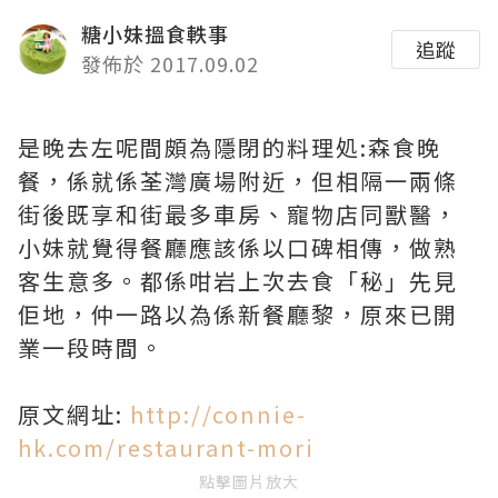
糖小妹搵食軼事
追蹤
發佈於 2017.09.02
是晚去左呢間頗為隱閉的料理処:森食晚
餐，係就係荃灣廣場附近，但相隔一兩條
街後既享和街最多車房、寵物店同獸醫，
小妹就覺得餐廳應該係以口碑相傳，做熟
客生意多。都係咁岩上次去食「秘」先見
佢地，仲一路以為係新餐廳黎，原來已開
業一段時間。
原文網址:
http://connie-
hk.com/restaurant-mori
點擊圖片放大