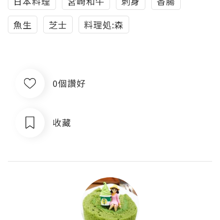
日本料理
宮崎和牛
刺身
香腸
魚生
芝士
料理処:森
0個讚好
收藏