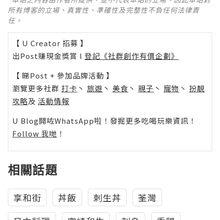
所有博客的立場、真實性、準確性及完整性不負任何法律責
任。
【 U Creator 招募 】
出Post賺現金獎賞 l
登記《社群創作有價企劃》
【 睇Post + 參加品牌活動 】
瀏覽更多社群
打卡
丶
旅遊
丶
美食
丶
親子
丶
寵物
丶
扮靚
攻略
及
活動情報
U Blog開咗WhatsApp啦！發掘更多吃喝玩樂資訊！
Follow 我哋
！
相關話題
享和街
丼飯
刺生丼
荃灣