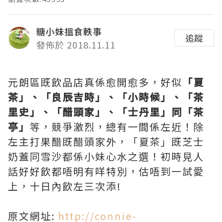
糖小妹搵食軼事
追蹤
發佈於 2018.11.11
元朗區既飲品店真係愈開愈多，好似
「夏
茶」、「良辰吉時」、「小時候」、「茶
里史」、「醋頭家」、「士丹里」同「茶
亭」
等，競爭激烈，總有一間係左近！除
左主打果醋既醋頭家外，「夏茶」既芝士
奶蓋同雪沙都係小妹心水之選！初時見人
話好好飲都唔明有咩特別，估唔到一試愛
上，十日內飲左三次添!
原文網址:
http://connie-