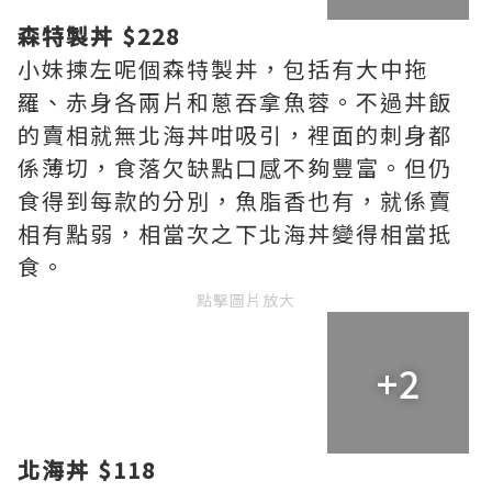
森特製丼 $228
小妹揀左呢個森特製丼，包括有大中拖
羅、赤身各兩片和蔥吞拿魚蓉。不過丼飯
的賣相就無北海丼咁吸引，裡面的刺身都
係薄切，食落欠缺點口感不夠豐富。但仍
食得到每款的分別，魚脂香也有，就係賣
相有點弱，相當次之下北海丼變得相當抵
食。
點擊圖片放大
+2
北海丼 $118