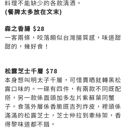
料理不能缺少的各款清酒。
(餐牌太多放在文末)
森之香腸 $28
一客兩條，咬落頗似台灣腸質感，味道甜
甜的，幾好食！
松露芝士千層 $78
本身想叫明太子千層，可惜賣晒就轉黑松
露口味的。一碟有四件，有兩款不同既配
搭，另一款係面頭加多左片紫蘇葉同蟹
子。食落外層係香脆既吉列炸皮，裡頭係
滿滿的松露芝士，芝士仲拉到牽絲架，香
得黎味道都不錯。