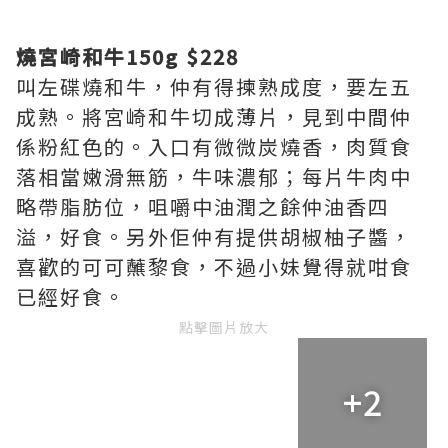
燒宮崎和牛150g $228
叫左碟燒和牛，仲有得揀熟成度，要左五
成熟。將宮崎和牛切成薄片，見到中間仲
係粉紅色的。入口有微微炭燒香，肉質食
落相當嫩滑無筋，牛味濃郁；每片牛肉中
略帶脂肪位，咀嚼中油潤之餘仲油香四
溢，好食。另外佢仲有提供胡椒柚子醬，
喜歡的可可蘸黎食，不過小妹覺得就咁食
已經好食。
點擊圖片放大
+2