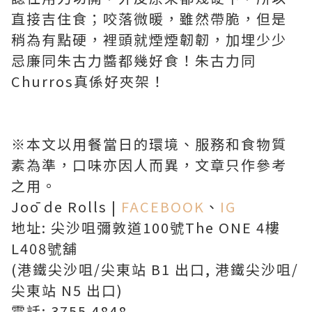
直接吉住食；咬落微暖，雖然帶脆，但是
稍為有點硬，裡頭就煙煙韌韌，加埋少少
忌廉同朱古力醬都幾好食！朱古力同
Churros真係好夾架！
※本文以用餐當日的環境、服務和食物質
素為準，口味亦因人而異，文章只作參考
之用。
Joō de Rolls |
FACEBOOK
、
IG
地址: 尖沙咀彌敦道100號The ONE 4樓
L408號舖
(港鐵尖沙咀/尖東站 B1 出口, 港鐵尖沙咀/
尖東站 N5 出口)
電話: 3755 4848