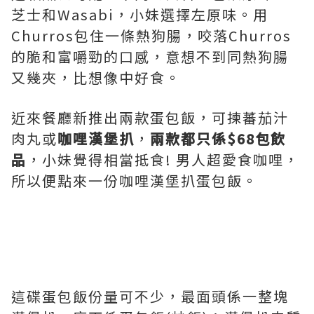
芝士和Wasabi，小妹選擇左原味。用
Churros包住一條熱狗腸，咬落Churros
的脆和富嚼勁的口感，意想不到同熱狗腸
又幾夾，比想像中好食。
近來餐廳新推出兩款蛋包飯，可揀蕃茄汁
肉丸或
咖哩漢堡扒
，
兩款都只係$68包飲
品
，小妹覺得相當抵食! 男人超愛食咖哩，
所以便點來一份咖哩漢堡扒蛋包飯。
這碟蛋包飯份量可不少，最面頭係一整塊