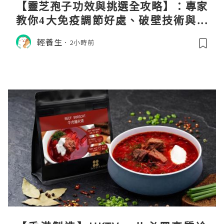
【靈芝孢子功效與挑選全攻略】：專家
教你4大免疫調節好處、破壁技術與挑
選秘訣
輕養生
2小時前