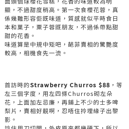
面頭個球櫻花雪糕，花香的味道較為明
顯，不過甜度稍高。第一次食櫻花蓉，真
係幾難形容佢既味道，質感就似平時食日
本和菓子，粟子蓉既朋友，不過係帶點甜
甜的花香。
味道算是中規中矩吧，葩菲賣相的驚艷度
較高，相機食先一流。
首訪時的
Strawberry Churros $88
，等
左三個字度，用左四條Churros砌左朵
花，上面加左忌廉，再鋪上不少的士多啤
梨片，賣相好靚啊，忍唔住拎埋緣子出黎
影。
諗住用刀切開，外皮原來都幾硬下，所以