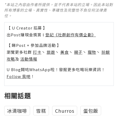
*本站之內容由作者所提供，並不代表本站的立場。因此本站對
所有博客的立場、真實性、準確性及完整性不負任何法律責
任。
【 U Creator 招募 】
出Post賺現金獎賞 l
登記《社群創作有價企劃》
【 睇Post + 參加品牌活動 】
瀏覽更多社群
打卡
丶
旅遊
丶
美食
丶
親子
丶
寵物
丶
扮靚
攻略
及
活動情報
U Blog開咗WhatsApp啦！發掘更多吃喝玩樂資訊！
Follow 我哋
！
相關話題
冰滴咖啡
雪糕
Churros
蛋包飯