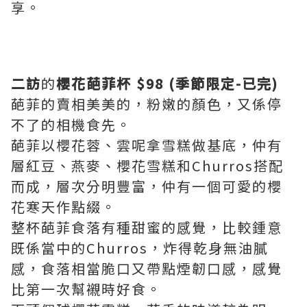
享。
二訪
的
櫻花葩菲杯 $98 (季節限定-已完)
葩菲的賣相美美的，粉嫩的顏色，又係停
不了的相機食先。
葩菲以櫻花蓉、雲呢拿雪糕做基底，仲有
層紅豆、燕麥、櫻花雪糕和Churros搭配
而成，層次分明豐富，仲有一個可愛的櫻
花寒天作點綴。
整杯葩菲食落有種甜蜜的感覺，比較鍾意
既係當中的Churros，炸得乾身無油膩
感，食落相當脆口又帶點煙韌口感，感覺
比第一次幫襯時好食。