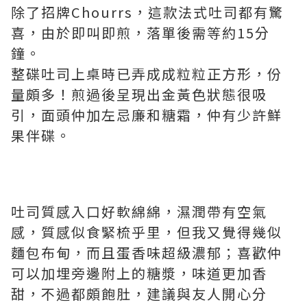
除了招牌Chourrs，這款法式吐司都有驚
喜，由於即叫即煎，落單後需等約15分
鐘。
整碟吐司上桌時已弄成成粒粒正方形，份
量頗多！煎過後呈現出金黃色狀態很吸
引，面頭仲加左忌廉和糖霜，仲有少許鮮
果伴碟。
吐司質感入口好軟綿綿，濕潤帶有空氣
感，質感似食緊梳乎里，但我又覺得幾似
麵包布甸，而且蛋香味超級濃郁；喜歡仲
可以加埋旁邊附上的糖漿，味道更加香
甜，不過都頗飽肚，建議與友人開心分