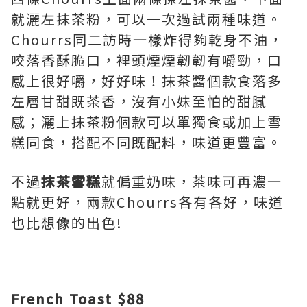
就灑左抹茶粉，可以一次過試兩種味道。
Chourrs同二訪時一樣炸得夠乾身不油，
咬落香酥脆口，裡頭煙煙韌韌有嚼勁，口
感上很好嚼，好好味！抹茶醬個款食落多
左層甘甜既茶香，沒有小妹至怕的甜膩
感；灑上抹茶粉個款可以單獨食或加上雪
糕同食，搭配不同既配料，味道更豐富。
不過
抹茶雪糕
就偏重奶味，茶味可再濃一
點就更好，兩款Chourrs各有各好，味道
也比想像的出色!
French Toast $88