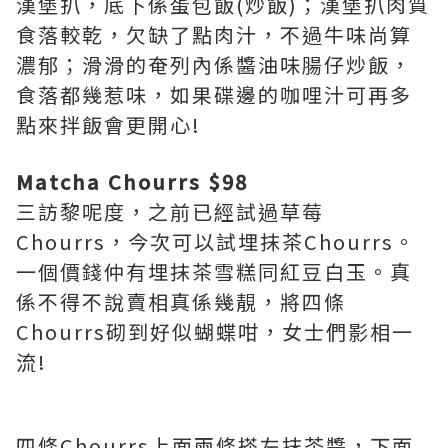
漢堡扒，底下係蛋包飯(炒飯)；漢堡扒肉質
食落較乾，欠缺了點肉汁，不過牛味尚算
濃郁；滑滑的奄列內係醬油味腸仔炒飯，
食落都幾惹味，如果碟邊的咖哩汁可再多
點來拌飯會更開心!
Matcha Chourrs $98
三訪黎呢度，之前已經試過草莓
Chourrs，今次可以試埋抹茶Chourrs。
一個價錢仲有埋抹茶雪糕同紅豆白玉。真
係不得不說賣相真係幾靚，將四條
Chourrs砌到好似蝴蝶咁，女士們影相一
流!
四條Chourrs上面兩條搽左抹茶醬，下面