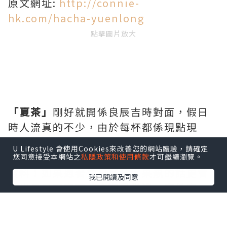
原文網址:
http://connie-
hk.com/hacha-yuenlong
點擊圖片放大
「夏茶」
剛好就開係良辰吉時對面，假日
時人流真的不少，由於每杯都係現點現
打，等候時間會較長。夏茶既飲品，小妹
U Lifestyle 會使用Cookies來改善您的網站體驗，請確定
真係見佢落左唔少水果去打成，確保真材
您同意接受本網站之
私隱政策和使用條款
才可繼續瀏覽。
實料！如果遇著當日某款水果靚的話更會
我已閱讀及同意
推出是日限定呢，今期最當造一定係蜜
桃，小妹飲左芝士蜜桃雪沙真係好好飲！