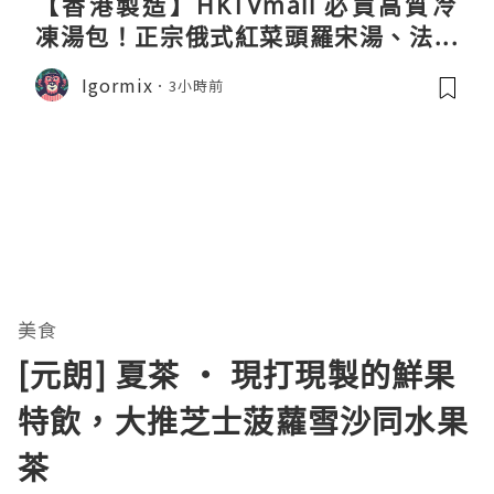
【香港製造】HKTVmall 必買高質冷
凍湯包！正宗俄式紅菜頭羅宋湯、法式
龍蝦濃湯與生酮膠原蛋白骨頭湯全攻略
Igormix
3小時前
美食
[元朗] 夏茶 ‧ 現打現製的鮮果
特飲，大推芝士菠蘿雪沙同水果
茶