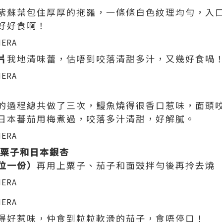
紫蘇葉包住厚厚的拖羅，一條條白色紋理均勻，入
好好食啊！
片
我地清味蕾，估唔到咬落清甜多汁，又幾好食喎！(對
的過程總共做了三次，鰻魚燒得很香口惹味，面頭
日本蕃茄用梅煮過，咬落多汁清甜，好解膩。
波粟子和日本銀杏
位一份）
再用上粟子、茄子和面豉拌勻後再拎去燒
得好惹味，仲食到粒粒軟滑的茄子，食唔停口！