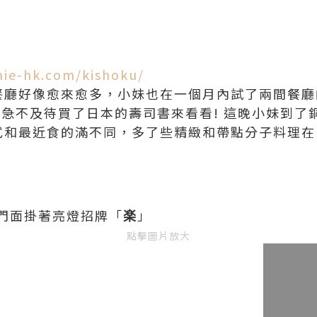
nie-hk.com/kishoku/
的餐廳好像愈來愈多，小妹也在一個月內試了兩間餐廳的
也急不及待買了日本的壽司書來看看! 這晚小妹到了
，款式和最近食的滿不同，多了些精緻和帶點分子料理
門面掛著亮燈招牌「
楽
」
點擊圖片放大