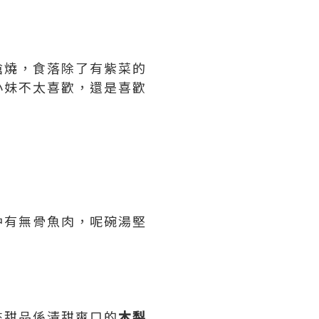
槍燒，食落除了有紫菜的
小妹不太喜歡，還是喜歡
仲有無骨魚肉，呢碗湯堅
來甜品係清甜爽口的
木梨