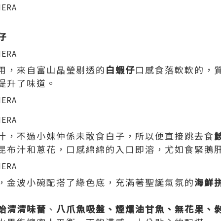
仔
用，來自富山晶瑩剔透的
白蝦仔
口感食落軟軟的，
提升了味道。
汁，不過小妹仲係未敢食白子，所以便直接跳去食
昆布汁和蔥花，口感綿綿的入口即溶，尤如食緊鵝
，金波小碗配搭了綠色底，充滿著聖誕氣氛的
海鮮
始清清味蕾
、
八爪魚吸盤、煙燻油甘魚、無花果、