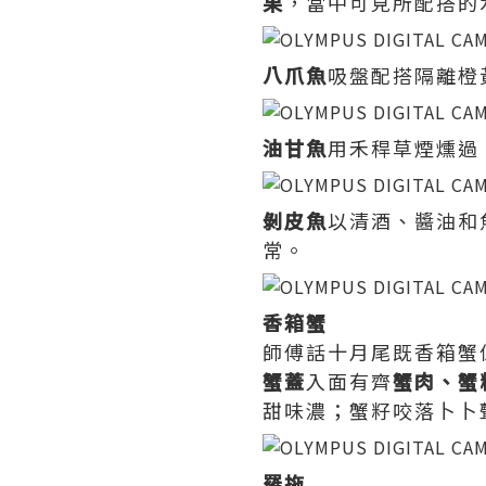
果
，當中可見所配搭的
八爪魚
吸盤配搭隔離橙
油甘魚
用禾稈草煙燻過
剝皮魚
以清酒、醬油和
常。
香箱蟹
師傅話十月尾既香箱蟹
蟹蓋
入面有齊
蟹肉、蟹
甜味濃；蟹籽咬落卜卜
羅拖