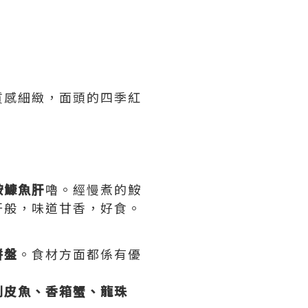
質感細緻，面頭的四季紅
鮟鱇魚肝
嚕。經慢煮的鮟
肝般，味道甘香，好食。
拼盤
。食材方面都係有優
剝皮魚、香箱蟹、龍珠