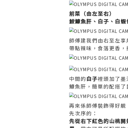
前菜（由左至右）
鮟鱇魚肝、白子、白蝦
師傅建我們由右至左享
帶點辣味，食落更香，
中間的
白子
裡頭加了墨
鱇魚肝，簡單的配搭了
再來係師傅裝飾得好靚
先次序的：
先從右下紅色的山桃開