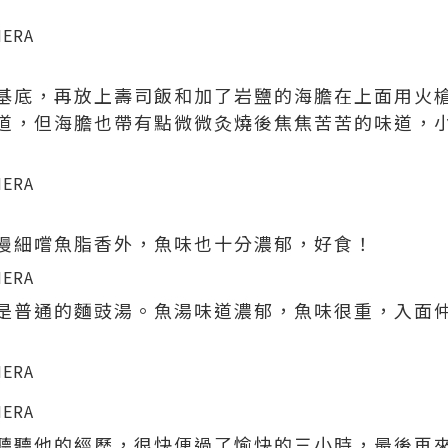
基底，再放上壽司飯和加了岩鹽的海膽在上面用火
道，但海膽也帶有點微微灸燒後焦焦苦苦的味道，
慢細嚐魚脂香外，魚味也十分濃郁，好食！
是普通的麵豉湯。魚湯味道濃郁，魚味很重，入面
聽聽他的經歷，很快便過了愉快的三小時，最後再