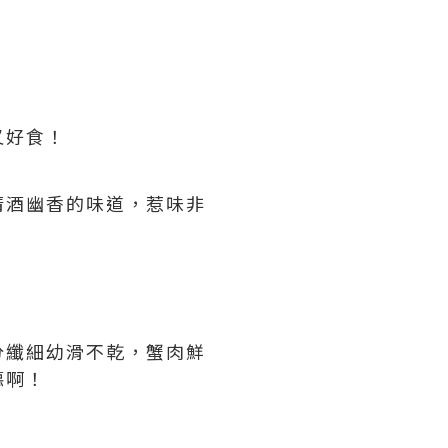
又好食！
清酒幽香的味道，惹味非
分纖細幼滑不乾，蟹肉鮮
惡啊！