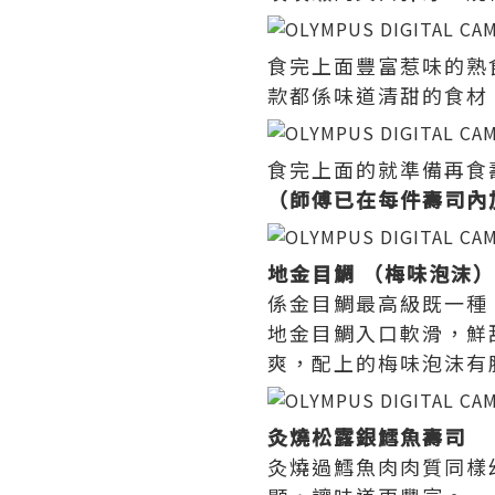
食完上面豐富惹味的熟
款都係味道清甜的食材
食完上面的就準備再食
（師傅已在每件壽司內
地金目鯛 （梅味泡沫
係金目鯛最高級既一種
地金目鯛入口軟滑，鮮
爽，配上的梅味泡沫有
灸燒松露銀鱈魚壽司
灸燒過鱈魚肉肉質同樣