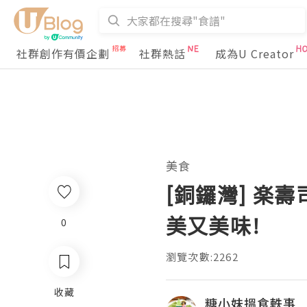
社群創作有價企劃
社群熱話
成為U Creator
美食
[銅鑼灣] 楽壽
美又美味!
0
瀏覽次數:2262
收藏
糖小妹搵食軼事