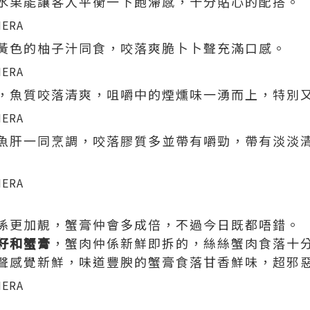
水果能讓客人平衡一下飽滯感，十分貼心的配搭。
黃色的柚子汁同食，咬落爽脆卜卜聲充滿口感。
，魚質咬落清爽，咀嚼中的煙燻味一湧而上，特別
魚肝一同烹調，咬落膠質多並帶有嚼勁，帶有淡淡
係更加靚，蟹膏仲會多成倍，不過今日既都唔錯。
籽和蟹膏
，蟹肉仲係新鮮即拆的，絲絲蟹肉食落十
聲感覺新鮮，味道豐腴的蟹膏食落甘香鮮味，超邪