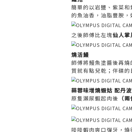
簡單的以岩鹽、紫菜和
的魚油香，油脂豐腴，
之後師傅比左塊
仙人掌
燒活鰻
師傅將鰻魚塗醬後再燒
質就有點兒乾；伴碟的
蒜蓉味增燒蝦姑 配丹
原隻瀨尿蝦起肉後
（兩
啖啖蝦肉爽口彈牙，燒