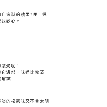
和自家製的蘋果?哩，幾
深我歡心。
）
的感覺呢！
沒它濃郁，味道比較清
膽嚐試！
淡淡的松露味又不會太明