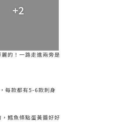
+2
華麗的！一路走進兩旁是
，每款都有5-6款刺身
的，鱈魚條點蛋黃醬好好