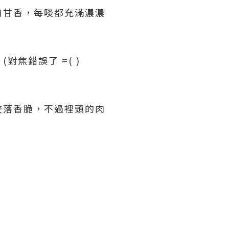
口甘香，每啖都充滿濃濃
焦錯誤了 =( )
咬落香脆，不過裡頭的肉