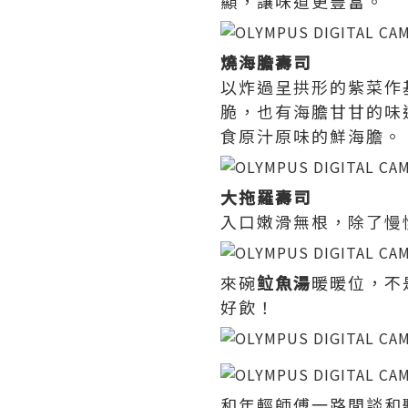
顯，讓味道更豐富。
燒海膽壽司
以炸過呈拱形的紫菜作
脆，也有海膽甘甘的味
食原汁原味的鮮海膽。
大拖羅壽司
入口嫩滑無根，除了慢
來碗
䲞魚湯
暖暖位，不
好飲！
和年輕師傅一路閒談和