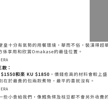
堂皇十分有氣勢的用餐環境，華而不俗，裝潢得超
前方係享用和欣賞Omakase的最佳位置。
三款：
 $1550和楽 KU $1850
，價錢愈高的材料會較上盛
別在於最貴的包兩款煮物，最平的喜就沒有。
一些小食給我們，像鱈魚條及枝豆都不會另外收費