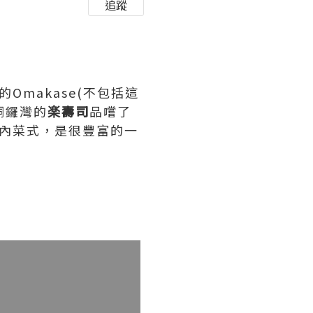
追蹤
Omakase(不包括這
銅鑼灣的
楽壽司
品嚐了
在內菜式，是很豐富的一