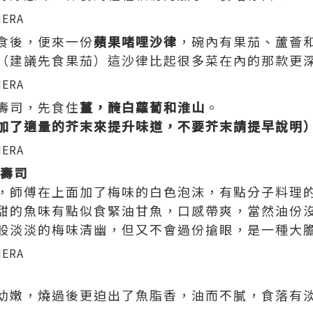
食後，便來一份
蘋果啫哩沙律
，碗內有果茄、蘆薈
（建議先食果茄）這沙律比起很多菜在內的那款更
壽司，先食住
薑，醃白蘿蔔和淮山
。
加了適量的芥末來提升味道，不要芥末請提早說明
）壽司
，師傅在上面加了梅味的白色泡沫，有點分子料理
甜的魚味有點似食緊油甘魚，口感帶爽，當然油份
股淡淡的梅味清幽，但又不會過份搶眼，是一種大
幼嫩，燒過後更迫出了魚脂香，油而不膩，食落有