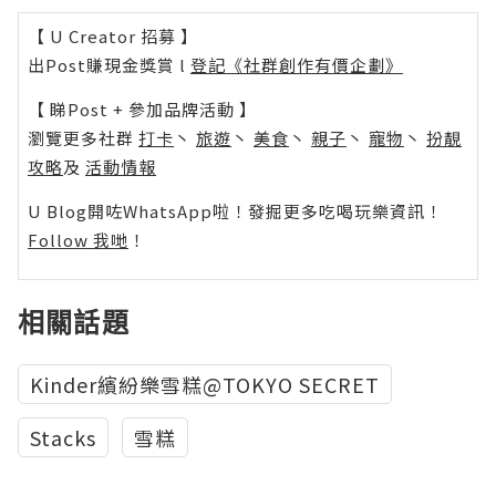
【 U Creator 招募 】
出Post賺現金獎賞 l
登記《社群創作有價企劃》
【 睇Post + 參加品牌活動 】
瀏覽更多社群
打卡
丶
旅遊
丶
美食
丶
親子
丶
寵物
丶
扮靚
攻略
及
活動情報
U Blog開咗WhatsApp啦！發掘更多吃喝玩樂資訊！
Follow 我哋
！
相關話題
Kinder繽紛樂雪糕@TOKYO SECRET
Stacks
雪糕