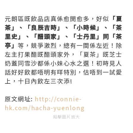
元朗區既飲品店真係愈開愈多，好似
「夏
茶」、「良辰吉時」、「小時候」、「茶
里史」、「醋頭家」、「士丹里」同「茶
亭」
等，競爭激烈，總有一間係左近！除
左主打果醋既醋頭家外，「夏茶」既芝士
奶蓋同雪沙都係小妹心水之選！初時見人
話好好飲都唔明有咩特別，估唔到一試愛
上，十日內飲左三次添!
原文網址:
http://connie-
hk.com/hacha-yuenlong
點擊圖片放大