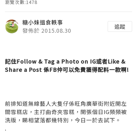
瀏覽次數:1478
糖小妹搵食軼事
追蹤
發佈於 2015.08.30
記住Follow & Tag a Photo on IG或者Like &
Share a Post 係FB仲可以免費獲得配料一款啊!
前排知道無線藝人大隻仔係旺角廣華街附近開左
間雪糕店，主打曲奇夾雪糕，開張個日IG頻頻被
洗版，睇相望落都幾特別，今日一於去試下。
.