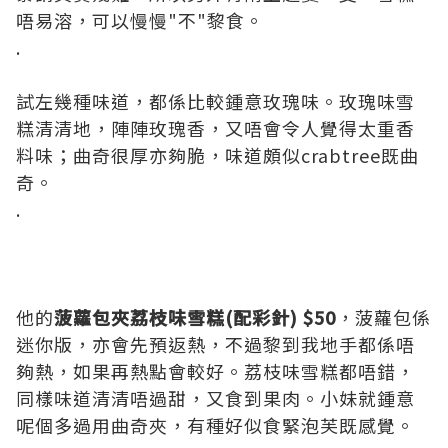
唔易溶，可以慢慢"不"黎食。
.
試左幾種味道，都係比較鍾意玫瑰味。玫瑰味雪
糕清清地，陣陣玫瑰香，又唔會令人覺得太重香
料味；曲奇很厚亦夠脆，味道頗似crabtree既曲
奇。
.
他的
菠蘿包夾荔枝味雪糕(配彩針) $50
，菠蘿包係
迷你版，亦會先預返熱，不過黎到我地手都係唔
夠熱，如果再熱點會較好。荔枝味雪糕都唔錯，
同樣味道清清唔過甜，又食到果肉。小妹就鍾意
呢個多過用曲奇夾，有種好似食緊泡芙既感覺。