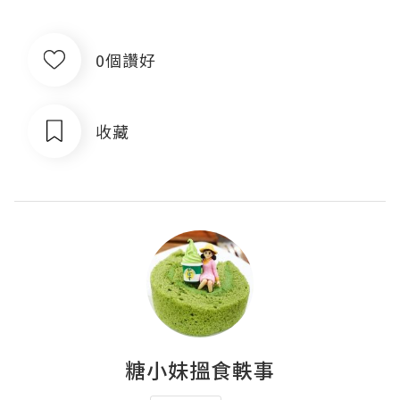
0個讚好
收藏
糖小妹搵食軼事