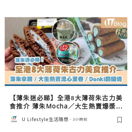
【薄朱迷必睇】全港8大薄荷朱古力美
食推介 薄朱Mocha／大生熱賣爆漿蛋
卷／Donki銅鑼燒
U Lifestyle生活隨想
3小時前