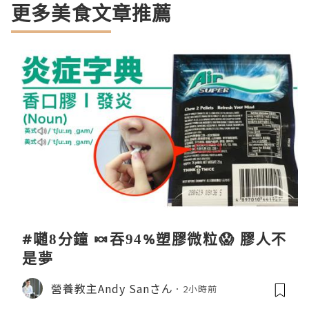
更多美食文章推薦
#𡁻8分鐘 🍬吞94%塑膠微粒😱 膠人不
是夢
營養教主Andy Sanさん
2小時前