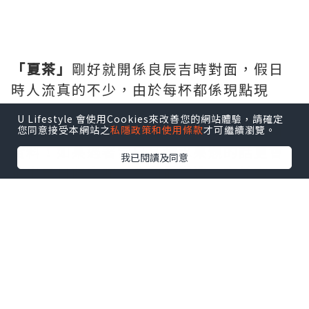
「夏茶」
剛好就開係良辰吉時對面，假日
時人流真的不少，由於每杯都係現點現
打，等候時間會較長。夏茶既飲品，小妹
U Lifestyle 會使用Cookies來改善您的網站體驗，請確定
真係見佢落左唔少水果去打成，確保真材
您同意接受本網站之
私隱政策和使用條款
才可繼續瀏覽。
實料！如果遇著當日某款水果靚的話更會
我已閱讀及同意
推出是日限定呢，今期最當造一定係蜜
桃，小妹飲左芝士蜜桃雪沙真係好好飲！
飲品餐牌，
取自夏茶Facebook Page
店子有售賣鮮果茶、芝士奶蓋、鮮果多
多、奶茶和淳茶等，價錢唔平，但飲完會
覺值得。