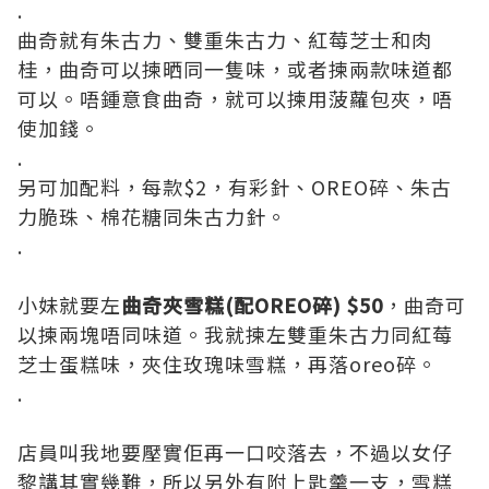
.
曲奇就有朱古力、雙重朱古力、紅莓芝士和肉
桂，曲奇可以揀晒同一隻味，或者揀兩款味道都
可以。唔鍾意食曲奇，就可以揀用菠蘿包夾，唔
使加錢。
.
另可加配料，每款$2，有彩針、OREO碎、朱古
力脆珠、棉花糖同朱古力針。
.
小妹就要左
曲奇夾雪糕(配OREO碎) $50
，曲奇可
以揀兩塊唔同味道。我就揀左雙重朱古力同紅莓
芝士蛋糕味，夾住玫瑰味雪糕，再落oreo碎。
.
店員叫我地要壓實佢再一口咬落去，不過以女仔
黎講其實幾難，所以另外有附上匙羹一支，雪糕