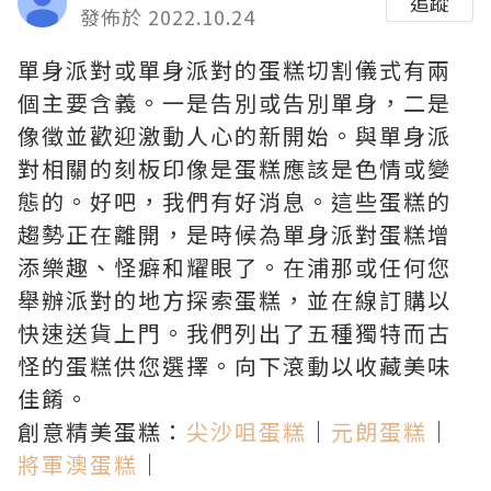
追蹤
發佈於 2022.10.24
單身派對或單身派對的蛋糕切割儀式有兩
個主要含義。一是告別或告別單身，二是
像徵並歡迎激動人心的新開始。與單身派
對相關的刻板印像是蛋糕應該是色情或變
態的。好吧，我們有好消息。這些蛋糕的
趨勢正在離開，是時候為單身派對蛋糕增
添樂趣、怪癖和耀眼了。在浦那或任何您
舉辦派對的地方探索蛋糕，並在線訂購以
快速送貨上門。我們列出了五種獨特而古
怪的蛋糕供您選擇。向下滾動以收藏美味
佳餚。
創意精美蛋糕：
尖沙咀蛋糕
｜
元朗蛋糕
｜
將軍澳蛋糕
｜