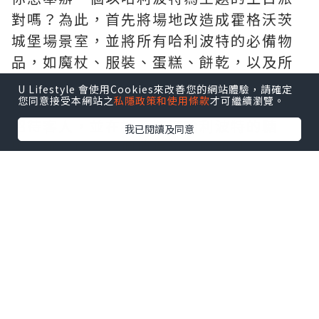
對嗎？為此，首先將場地改造成霍格沃茨
城堡場景室，並將所有哈利波特的必備物
品，如魔杖、服裝、蛋糕、餅乾，以及所
有讓你或你的客人感覺像真正的霍格沃茨
U Lifestyle 會使用Cookies來改善您的網站體驗，請確定
您同意接受本網站之
私隱政策和使用條款
才可繼續瀏覽。
的配件結合起來。用《哈利波特》派對包
招待客人，並在裡面裝滿哈利波特的糖
我已閱讀及同意
果，讓它成為一個值得紀念的節日。
2.復仇者聯盟成人生日派對主題
《復仇者聯盟》系列大受歡迎！舉辦復仇
者聯盟主題派對可能是一個很棒的主意。
簡單地從製作吸引人的邀請卡開始，用氣
球、懸掛的漩渦裝飾會場，為複仇者打印
餐盤、杯子，並用驚奇復仇者手鐲、面具