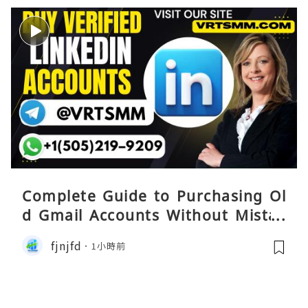
Complete Guide to Purchasing Ol
d Gmail Accounts Without Mistak
es
fjnjfd
1小時前