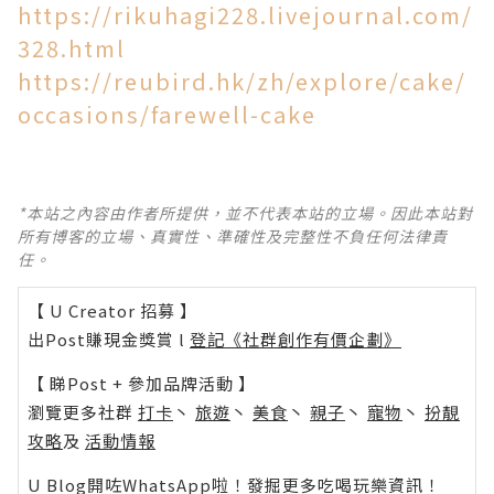
https://rikuhagi228.livejournal.com/
328.html
https://reubird.hk/zh/explore/cake/
occasions/farewell-cake
*本站之內容由作者所提供，並不代表本站的立場。因此本站對
所有博客的立場、真實性、準確性及完整性不負任何法律責
任。
【 U Creator 招募 】
出Post賺現金獎賞 l
登記《社群創作有價企劃》
【 睇Post + 參加品牌活動 】
瀏覽更多社群
打卡
丶
旅遊
丶
美食
丶
親子
丶
寵物
丶
扮靚
攻略
及
活動情報
U Blog開咗WhatsApp啦！發掘更多吃喝玩樂資訊！