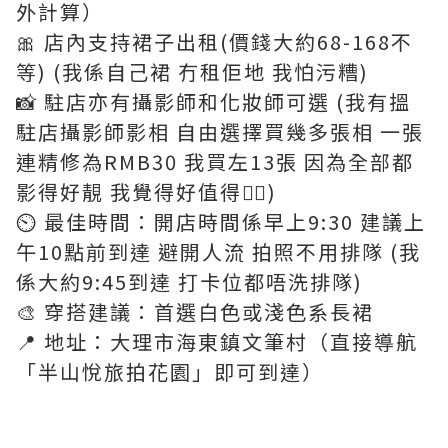
外計算）
🎀 店內支持裙子出租(價錢大約68-168不
等) (我係自己裙 冇租佢地 我怕污糟)
📸 駐店亦有攝影師和化妝師可選 (我有搵
駐店攝影師影相 自由選擇買幾多張相 一張
連精修為RMB30 我買左13張 因為全部都
影得好靚 我覺得好值得💁‍♀️)
⏲️ 最佳時間：開店時間係早上9:30 建議上
午10點前到達 避開人流 拍照不用排隊 (我
係大約9:45到達 打卡位都唔洗排隊)
🎨 穿搭建議：首選白色或淺色系長裙
📍 地址：大理市海東鎮文筆村（直接導航
「半山悅旅拍花園」即可到達）