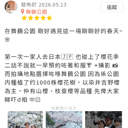
發佈於 2026.05.13
追蹤
舞鶴公園
在舞鶴公園 剛好遇見這一場剛剛好的春天~
🌸
第一次一家人去日本🇯🇵 也碰上了櫻花季
二話不說就一早預約咗著和服👘 +攝影 📸
而拍攝地點選擇咗喺舞鶴公園 因為係公園
内種植了约1000株櫻花樹，以染井吉野櫻
為主，仲有山櫻、枝垂櫻等品種 先俾大家
睇吓d相 🫶🏻
點擊圖片放大