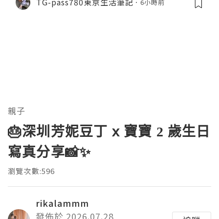
TG-pass780東京生活筆記
6小時前
親子
🎂深圳芳妮豆丁 x 寶寶 2 歲生日
寫真分享📸✨
瀏覽次數:596
rikalammm
發佈於 2026.07.28