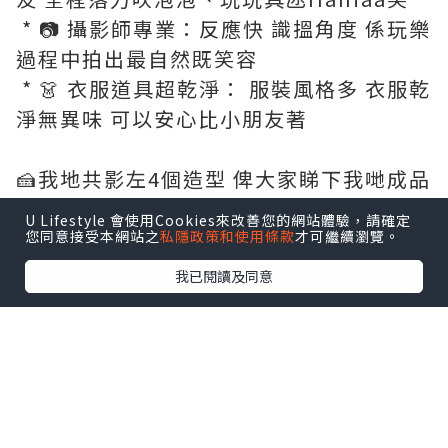
* 📷 攝影師專業：反應快 識搵角度 係玩樂
過程中拍出最自然既笑容
* 👗 衣服道具超乾淨： 服裝風格多 衣服乾
淨無異味 可以安心比小朋友著
🍰我地共影左4個造型 俾大家睇下我哋成品
✨
U Lifestyle 會使用Cookies來改善您的網站體驗，請確定
1️⃣生日造型
您同意接受本網站之
私隱政策和使用條款
才可繼續瀏覽。
我已閱讀及同意