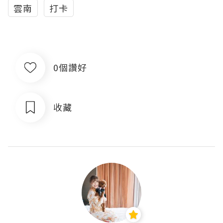
雲南
打卡
0個讚好
收藏