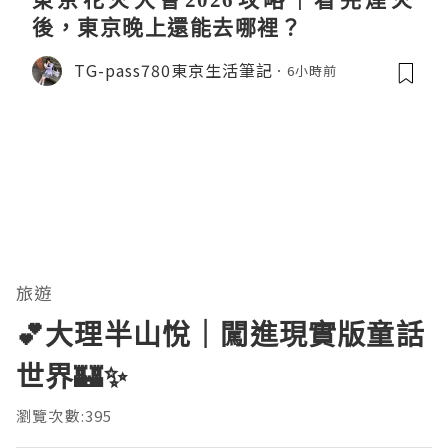
後，東京晚上還能去哪裡？
TG-pass780東京生活筆記
6小時前
旅遊
💕大理半山悅｜闖進現實版童話
世界🏰✨
瀏覽次數:395