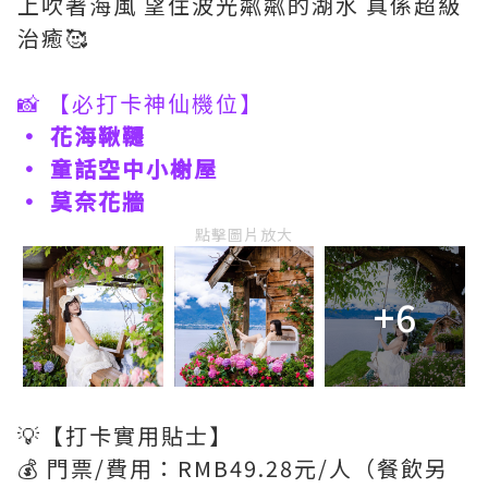
上吹著海風 望住波光粼粼的湖水 真係超級
治癒🥰
📸 【必打卡神仙機位】
• 花海鞦韆
• 童話空中小榭屋
• 莫奈花牆
點擊圖片放大
+6
💡【打卡實用貼士】
💰 門票/費用：RMB49.28元/人（餐飲另