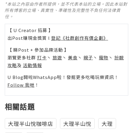
*本站之內容由作者所提供，並不代表本站的立場。因此本站對
所有博客的立場、真實性、準確性及完整性不負任何法律責
任。
【 U Creator 招募 】
出Post賺現金獎賞 l
登記《社群創作有價企劃》
【 睇Post + 參加品牌活動 】
瀏覽更多社群
打卡
丶
旅遊
丶
美食
丶
親子
丶
寵物
丶
扮靚
攻略
及
活動情報
U Blog開咗WhatsApp啦！發掘更多吃喝玩樂資訊！
Follow 我哋
！
相關話題
大理半山悅咖啡店
大理半山悅
大理