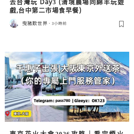
去台灣玩 Day3 (清境農場同綿羊玩遊
戲,台中第二市場食早餐)
曳豬歎世界
3小時前
東京花火大會2026攻略｜看完煙火