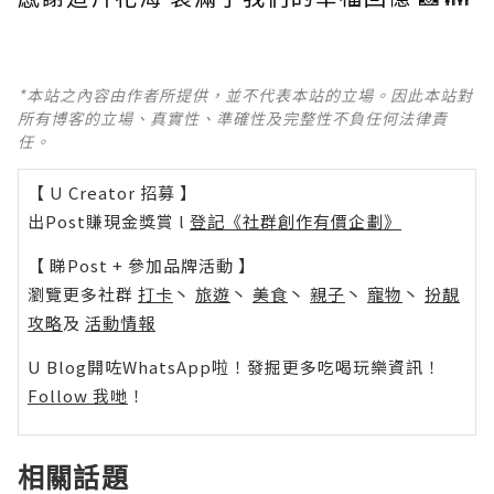
*本站之內容由作者所提供，並不代表本站的立場。因此本站對
所有博客的立場、真實性、準確性及完整性不負任何法律責
任。
【 U Creator 招募 】
出Post賺現金獎賞 l
登記《社群創作有價企劃》
【 睇Post + 參加品牌活動 】
瀏覽更多社群
打卡
丶
旅遊
丶
美食
丶
親子
丶
寵物
丶
扮靚
攻略
及
活動情報
U Blog開咗WhatsApp啦！發掘更多吃喝玩樂資訊！
Follow 我哋
！
相關話題