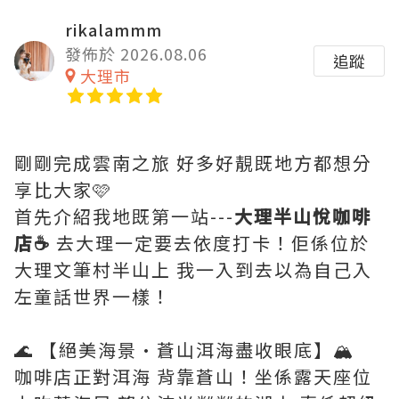
rikalammm
發佈於 2026.08.06
追蹤
大理市
剛剛完成雲南之旅 好多好靚既地方都想分
享比大家🩷
首先介紹我地既第一站---
大理半山悅咖啡
店☕
去大理一定要去依度打卡！佢係位於
大理文筆村半山上 我一入到去以為自己入
左童話世界一樣！
🌊 【絕美海景·蒼山洱海盡收眼底】🏔️
咖啡店正對洱海 背靠蒼山！坐係露天座位