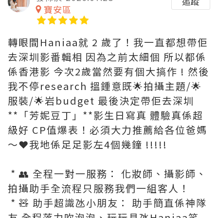
追蹤
寶安區
轉眼間Haniaa就 2 歲了！我一直都想帶佢
去深圳影番輯相 因為之前太細個 所以都係
係香港影 今次2歲當然要有個大搞作 ! 然後
我不停research 搵鍾意既🌟拍攝主題/🌟
服裝/🌟岩budget 最後決定帶佢去深圳
**「芳妮豆丁」**影生日寫真 體驗真係超
級好 CP值爆表！必須大力推薦給各位爸媽
～❤️我地係足足影左4個幾鐘 !!!!!
* 👥 全程一對一服務： 化妝師、攝影師、
拍攝助手全流程只服務我們一組客人！
* 🧸 助手超識氹小朋友： 助手簡直係神隊
友 全程落力吹泡泡、玩玩具氹Haniaa笑