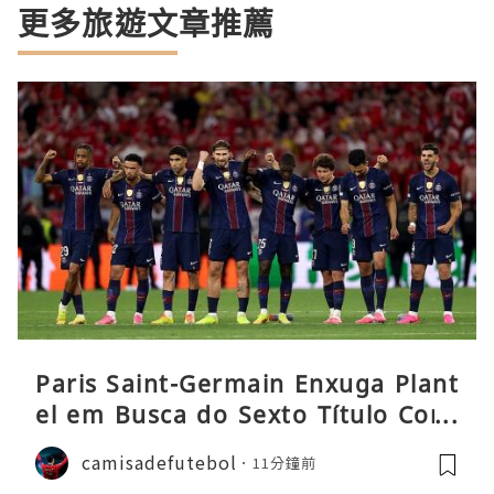
更多旅遊文章推薦
Paris Saint-Germain Enxuga Plant
el em Busca do Sexto Título Cons
ecutivo da Liga
camisadefutebol
11分鐘前