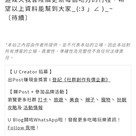
望以上資料能幫到大家_(:3 」∠ )_~
〔待續〕
*本站之內容由作者所提供，並不代表本站的立場。因此本站對
所有博客的立場、真實性、準確性及完整性不負任何法律責
任。
【 U Creator 招募 】
出Post賺現金獎賞 l
登記《社群創作有價企劃》
【 睇Post + 參加品牌活動 】
瀏覽更多社群
打卡
丶
旅遊
丶
美食
丶
親子
丶
寵物
丶
扮靚
攻略
及
活動情報
U Blog開咗WhatsApp啦！發掘更多吃喝玩樂資訊！
Follow 我哋
！