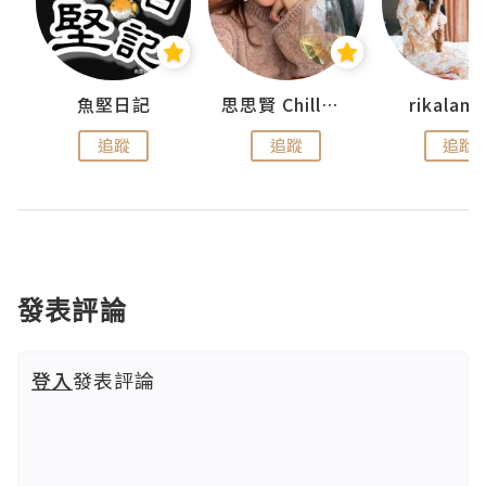
urnal
魚堅日記
思思賢 ChillMyBabe
rikala
追蹤
追蹤
追蹤
發表評論
登入
發表評論