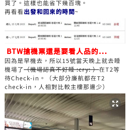
買了。這樣也能省下幾百塊。
再看看
出發和回來的時間
~
BTW搶機票還是要看人品的...
因為是早機去，所以15號當天晚上就去睡
機場了
（機場認真不好睡 :cry: ）
在T2等
待Check-in。（大部分廉航都在T2
check-in，人相對比較主樓那邊少）