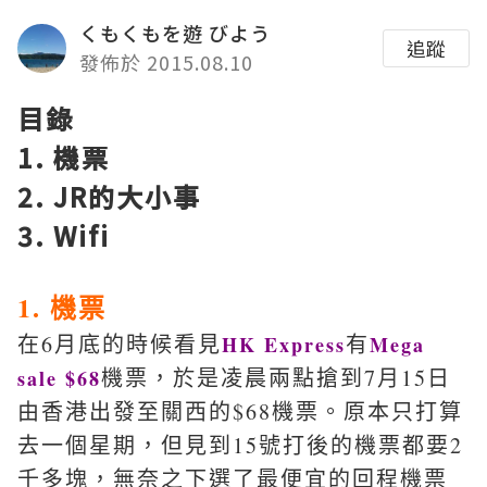
くもくもを遊 びよう
追蹤
發佈於 2015.08.10
目錄
1. 機票
2. JR的大小事
3. Wifi
1. 機票
在6月底的時候看見
有
HK Express
Mega
機票，於是凌晨兩點搶到7月15日
sale $68
由香港出發至關西的$68機票。原本只打算
去一個星期，但見到15號打後的機票都要2
千多塊，無奈之下選了最便宜的回程機票