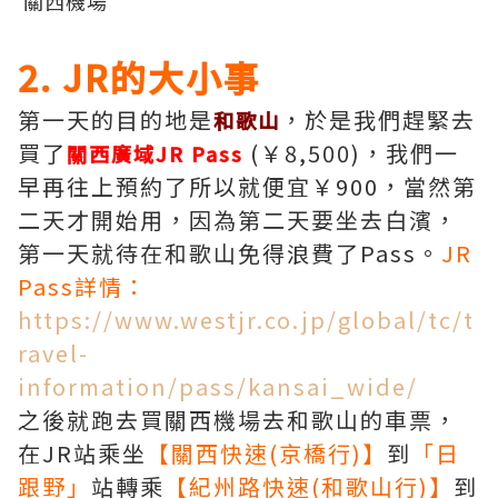
關西機場
2. JR的大小事
第一天的目的地是
，於是我們趕緊去
和歌山
買了
(￥8,500)，我們一
關西廣域JR Pass
早再往上預約了所以就便宜￥900，當然第
二天才開始用，因為第二天要坐去白濱，
第一天就待在和歌山免得浪費了Pass。
JR
Pass詳情：
https://www.westjr.co.jp/global/tc/t
ravel-
information/pass/kansai_wide/
之後就跑去買關西機場去和歌山的車票，
在JR站乘坐
【關西快速(京橋行)】
到
「日
跟野」
站轉乘
【紀州路快速(和歌山行)】
到