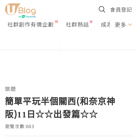
會員登記
社群創作有價企劃
社群熱話
成為U Creato
更多
旅遊
簡單平玩半個關西(和奈京神
阪)11日☆☆出發篇☆☆
瀏覽次數:603