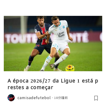
A época 2026/27 da Ligue 1 está p
restes a começar
camisadefutebol
18分鐘前