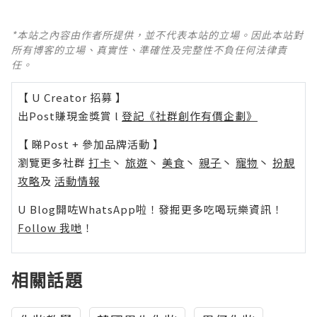
*本站之內容由作者所提供，並不代表本站的立場。因此本站對
所有博客的立場、真實性、準確性及完整性不負任何法律責
任。
【 U Creator 招募 】
出Post賺現金獎賞 l
登記《社群創作有價企劃》
【 睇Post + 參加品牌活動 】
瀏覽更多社群
打卡
丶
旅遊
丶
美食
丶
親子
丶
寵物
丶
扮靚
攻略
及
活動情報
U Blog開咗WhatsApp啦！發掘更多吃喝玩樂資訊！
Follow 我哋
！
相關話題