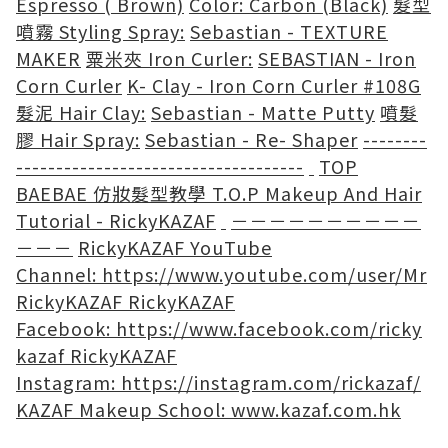
Espresso ( Brown)
Color: Carbon (Black)
髮型
噴霧 Styling Spray:
Sebastian - TEXTURE
MAKER
粟米夾 Iron Curler:
SEBASTIAN - Iron
Corn Curler
K- Clay - Iron Corn Curler #108G
髮泥 Hair Clay:
Sebastian - Matte Putty
噴髮
膠 Hair Spray:
Sebastian - Re- Shaper
--------
------------------------------------
TOP
BAEBAE 仿妝髮型教學 T.O.P Makeup And Hair
Tutorial - RickyKAZAF
－－－－－－－－－－
－－－
RickyKAZAF YouTube
Channel:
https://www.youtube.com/user/Mr
RickyKAZAF
RickyKAZAF
Facebook:
https://www.facebook.com/ricky
kazaf
RickyKAZAF
Instagram:
https://instagram.com/rickazaf/
KAZAF Makeup School:
www.kazaf.com.hk