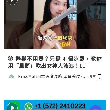
🤫 捲髮不用燙？只需 4 個步驟，教你
用「風筒」吹出女神大波浪！💇‍♀️
PriseMall日本深度攻略 家電美妝
1小時前