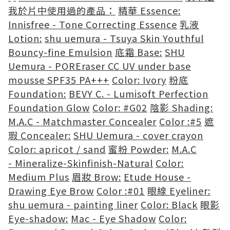
我於片中使用過的產品：
精華 Essence:
Innisfree - Tone Correcting Essence
乳液
Lotion:
shu uemura - Tsuya Skin Youthful
Bouncy-fine Emulsion
底霜 Base:
SHU
Uemura - POREraser CC UV under base
mousse SPF35 PA+++
Color: Ivory
粉底
Foundation:
BEVY C. - Lumisoft Perfection
Foundation Glow
Color: #G02
陰影 Shading:
M.A.C - Matchmaster Concealer
Color :#5
遮
瑕 Concealer:
SHU Uemura - cover crayon
Color: apricot / sand
蜜粉 Powder:
M.A.C
- Mineralize-Skinfinish-Natural
Color:
Medium Plus
眉妝 Brow:
Etude House -
Drawing Eye Brow
Color :#01
眼線 Eyeliner:
shu uemura - painting liner
Color: Black
眼影
Eye-shadow:
Mac - Eye Shadow
Color: