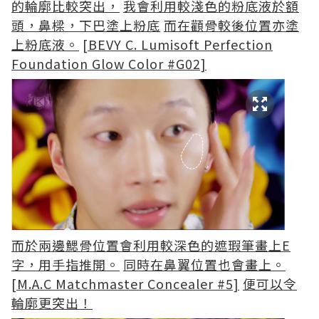
的輪廓比較突出，
我會利用較淺色的粉底液於額
頭，鼻樑，下巴塗上粉底
而在顴骨較後位置亦塗
上粉底液。
[BEVY C. Lumisoft Perfection
Foundation Glow Color #G02]
而於兩邊鰓骨位置會利用較深色的遮瑕筆畫上E
字，用手指推開。
同時在鼻翼位置也會畫上。
[M.A.C Matchmaster Concealer #5]
便可以令
輪廓更突出！