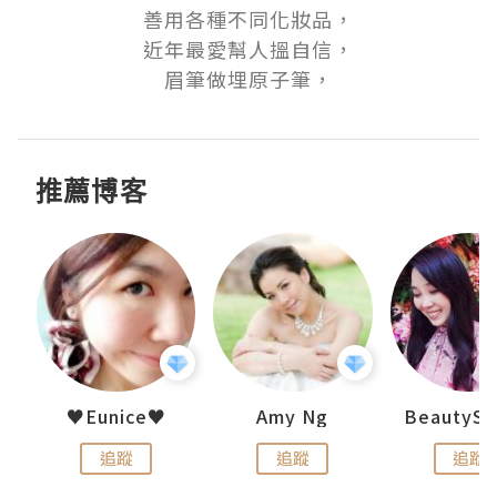
善用各種不同化妝品，

近年最愛幫人搵自信，

推薦博客
h 夏沫
♥Eunice♥
Amy Ng
追蹤
追蹤
追蹤