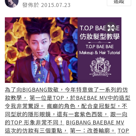
追蹤
發佈於 2015.07.23
為了向BIGBANG致敬，今年特意做了一系列的仿
妝教學，
第一位是TOP，於BAEBAE MV中的造型
令我非常驚訝。
瘋癲的角色，配合皇冠髮型，不
同型狀的隱形眼鏡，還有一套紫色西裝，
跟一向
的TOP 形象非常不同！
BIGBANG BAEBAE MV
這次的仿妝有三個重點，
第一：改善輪廓。
TOP