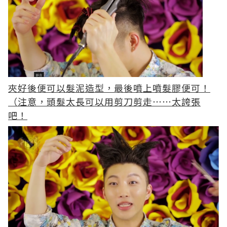
夾好後便可以髮泥造型，最後噴上噴髮膠便可！
（注意，頭髮太長可以用剪刀剪走⋯⋯太誇張
吧！