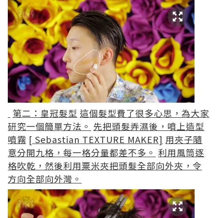
第二：皇冠髮型
這個髮型費了很多心思，為大家
研究一個簡單方法。
先把頭髮弄濕後，噴上造型
噴霧
[ Sebastian TEXTURE MAKER]
用夾子隨
意分開九格，每一格分量都差不多。
利用風筒逐
格吹乾，然後利用粟米夾把頭髮全部向外夾，令
方向全部向外灣。