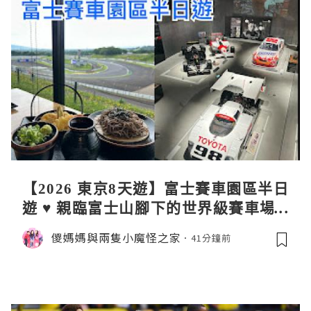
【2026 東京8天遊】富士賽車園區半日
遊 ♥ 親臨富士山腳下的世界級賽車場 F
uji SpeedWay。參觀富士賽車博物
儍媽媽與兩隻小魔怪之家
41分鐘前
館。到觀景餐廳邊觀賞賽車邊嘆午餐