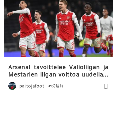
Arsenal tavoittelee Valioliigan ja
Mestarien liigan voittoa uudella k
audella
paitojafoot
49分鐘前