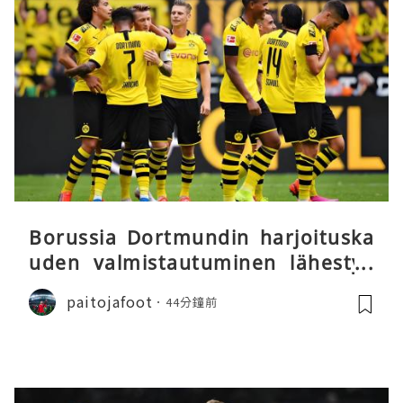
Borussia Dortmundin harjoituska
uden valmistautuminen lähestyy
päätöstään
paitojafoot
44分鐘前