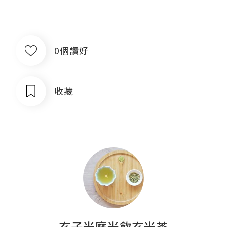
0個讚好
收藏
玄子米磨米飲玄米茶