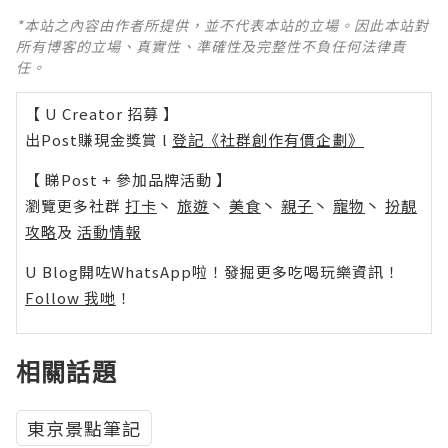
*本站之內容由作者所提供，並不代表本站的立場。因此本站對
所有博客的立場、真實性、準確性及完整性不負任何法律責
任。
【 U Creator 招募 】
出Post賺現金獎賞 l
登記《社群創作有價企劃》
【 睇Post + 參加品牌活動 】
瀏覽更多社群
打卡
丶
旅遊
丶
美食
丶
親子
丶
寵物
丶
扮靚
攻略
及
活動情報
U Blog開咗WhatsApp啦！發掘更多吃喝玩樂資訊！
Follow 我哋
！
相關話題
東京景點筆記