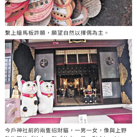
繫上繪馬板許願，願望自然以擇偶為主。
今戶神社前的兩隻招財貓，一男一女，像與上野