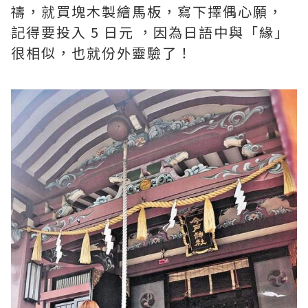
禱，就買塊木製繪馬板，寫下擇偶心願，
記得要投入 5 日元 ，因為日語中與「緣」
很相似，也就份外靈驗了！