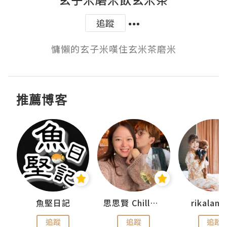
追蹤
慵懶的玄子米嘆住玄米茶磨米
推薦博客
urnal
魚堅日記
思思賢 ChillMyBabe
rikala
追蹤
追蹤
追蹤