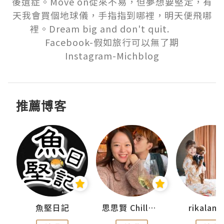
後遺症。Move on從來不易，但夢想要堅定，有
天我會買個地球儀，手指指到哪裡，明天便飛哪
裡。Dream big and don't quit.          

Facebook-假如旅行可以無了期

Instagram-Michblog
推薦博客
urnal
魚堅日記
思思賢 ChillMyBabe
rikala