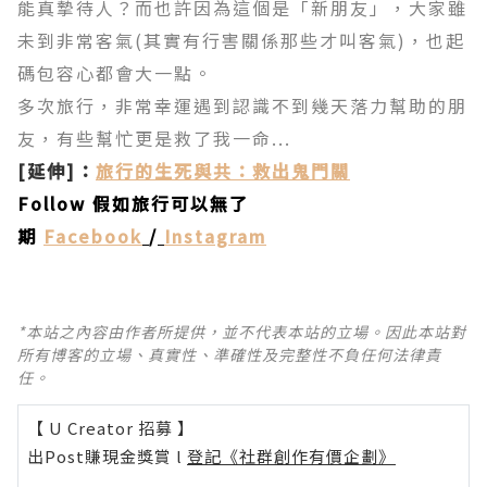
能真摯待人？而也許因為這個是「新朋友」，大家雖
未到非常客氣(其實有行害關係那些才叫客氣)，也起
碼包容心都會大一點。
多次旅行，非常幸運遇到認識不到幾天落力幫助的朋
友，有些幫忙更是救了我一命...
[延伸]：
旅行的生死與共：救出鬼門關
Follow 假如旅行可以無了
期
Facebook
/
Instagram
*本站之內容由作者所提供，並不代表本站的立場。因此本站對
所有博客的立場、真實性、準確性及完整性不負任何法律責
任。
【 U Creator 招募 】
出Post賺現金獎賞 l
登記《社群創作有價企劃》