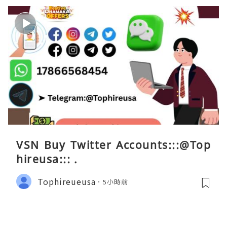
VSN Buy Twitter Accounts:::@Top
hireusa::: .
Tophireueusa
5小時前