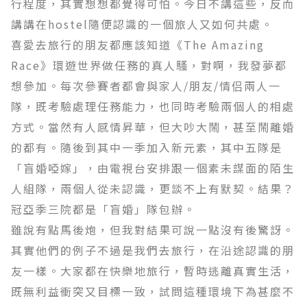
行程度，其實想想都覺得可怕。今日不講這些，反而
講講在hostel隨便認識的一個旅人又如何共處。
喜愛去旅行的朋友都應該知道《The Amazing
Race》環遊世界做任務的真人騷，對啊，我發夢都
想參加。每次參賽者都會與家人/朋友/情侣兩人一
隊，既考驗處理任務能力，也同時考驗兩個人的相處
方式。當然有人感情昇華，但大吵大鬧，甚至鬧離婚
的都有。隨後到其中一季加入新元素，其中五隊是
「盲婚啞嫁」，由電視台安排跟一個素未謀面的陌生
人組隊，兩個人從未認識，更談不上有默契。結果？
冠亞季三院都是「盲婚」隊包辦。
雖說有點馬後炮，但我對結果可說一點沒有後驚訝。
其實他們的例子不過是我們去旅行，在沿途認識的朋
友一樣。大家都在快樂地旅行，暫時逃離真實生活，
既無利益衝突又目標一致，試問這種環境下為甚麼不