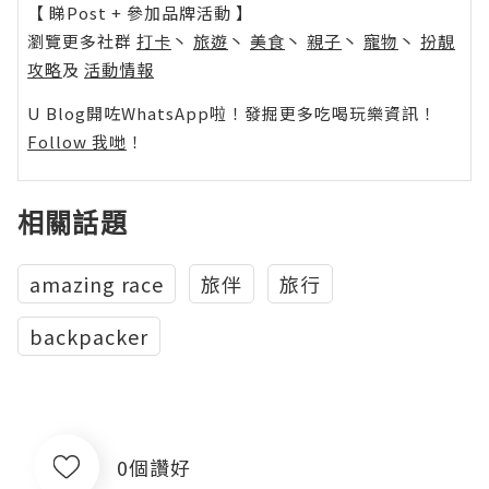
【 睇Post + 參加品牌活動 】
瀏覽更多社群
打卡
丶
旅遊
丶
美食
丶
親子
丶
寵物
丶
扮靚
攻略
及
活動情報
U Blog開咗WhatsApp啦！發掘更多吃喝玩樂資訊！
Follow 我哋
！
相關話題
amazing race
旅伴
旅行
backpacker
0個讚好