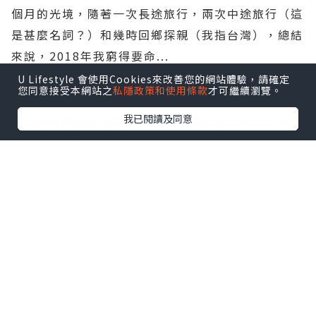
個月的光境，隨著一次長途旅行，兩次中途旅行（這
是甚麼名詞？）和幾時回鄉探親（我指台灣），總結
來說，2018年我窮得要命...
... 好啦，2018年我正式離開一間做了三年多，別人
U Lifestyle 會使用Cookies來改善您的網站體驗，請確定
您同意接受本網站之
私隱政策和使用條款
才可繼續瀏覽。
口中的超級荀工，才驚覺外面既世界遠比我想像中恐
佈，原來我真是個名符其實被竉壞的打工仔。不過，
我已閱讀及同意
未入過地獄就不能經歷，也不會學懂比較。第一份新
工是一間香港超有名的social media agency公
司，後來才知它雖有名氣，但工作氣氛卻劣評如潮。
我做了20天便受不了，工作未算最辛苦，但公司文
化絕對是惡夢。簡單來說，可以在這間公司打長工的
人要不是被虐狂，便是人生失敗組，但他們卻認為自
己是高人一等，因為每當我對不合理提出質疑時，他
們會用更壞的例子來解答我，即是我問「你的老公怎
可以打你」他們必會答我「他每天只打我一次算很好