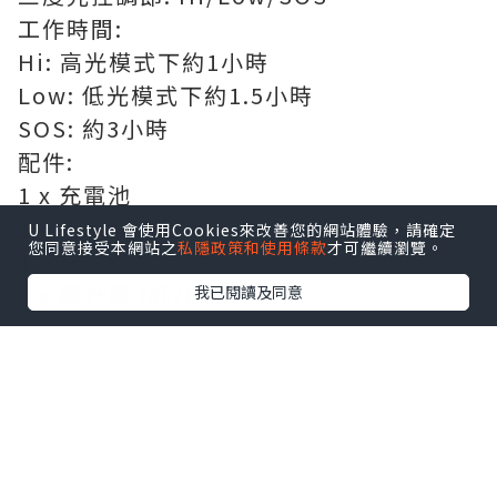
工作時間:
Hi: 高光模式下約1小時
Low: 低光模式下約1.5小時
SOS: 約3小時
配件:
1 x 充電池
1 x 充電器
U Lifestyle 會使用Cookies來改善您的網站體驗，請確定
您同意接受本網站之
私隱政策和使用條款
才可繼續瀏覽。
1 x 充電線
2 x 柔光罩 (紅/白)
我已閱讀及同意
點擊圖片放大
+9