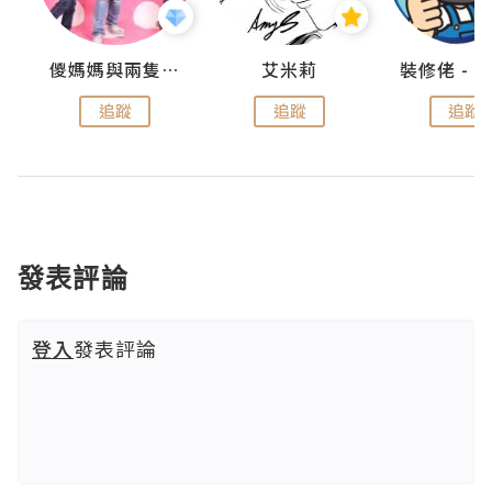
點滴
儍媽媽與兩隻小魔怪之家
艾米莉
追蹤
追蹤
追蹤
發表評論
登入
發表評論