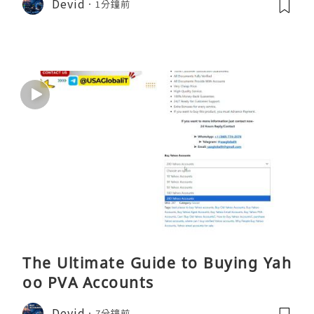
Devid
1分鐘前
The Ultimate Guide to Buying Yah
oo PVA Accounts
Devid
7分鐘前