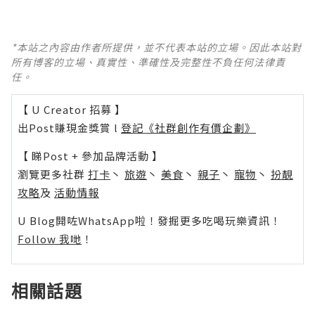
*本站之內容由作者所提供，並不代表本站的立場。因此本站對
所有博客的立場、真實性、準確性及完整性不負任何法律責
任。
【 U Creator 招募 】
出Post賺現金獎賞 l
登記《社群創作有價企劃》
【 睇Post + 參加品牌活動 】
瀏覽更多社群
打卡
丶
旅遊
丶
美食
丶
親子
丶
寵物
丶
扮靚
攻略
及
活動情報
U Blog開咗WhatsApp啦！發掘更多吃喝玩樂資訊！
Follow 我哋
！
相關話題