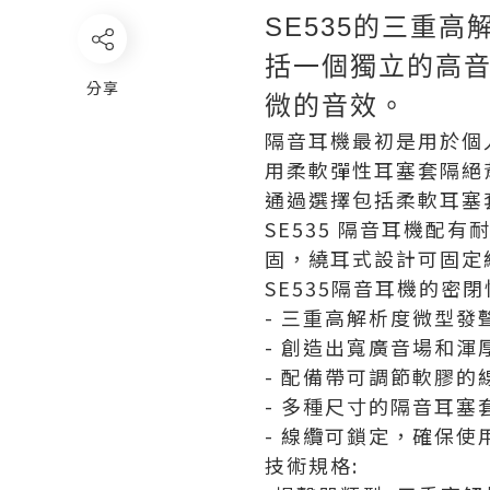
SE535的三重
括一個獨立的高音
分享
微的音效。
隔音耳機最初是用於個
用柔軟彈性耳塞套隔絕
通過選擇包括柔軟耳塞
SE535 隔音耳機配有
固，繞耳式設計可固定線
SE535隔音耳機的密
- 三重高解析度微型
- 創造出寬廣音場和渾
- 配備帶可調節軟膠
- 多種尺寸的隔音耳塞套
- 線纜可鎖定，確保
技術規格: