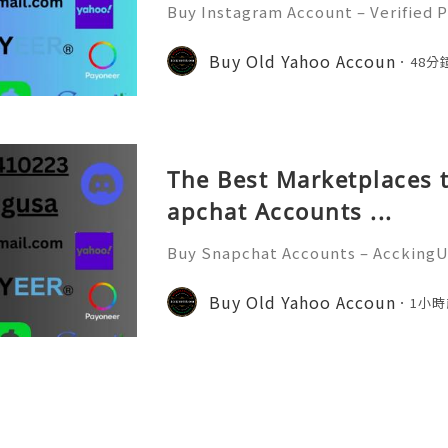
Buy Instagram Account – Verified P
d Faster In today’s digital world
e of the most powerful social medi
Buy Old Yahoo Accoun
48分
s, influencers, marketer
The Best Marketplaces t
apchat Accounts ...
Buy Snapchat Accounts – AcckingU
l era, social media platforms play
nication, branding, and marketin
Buy Old Yahoo Accoun
1小時
at has become one of the most