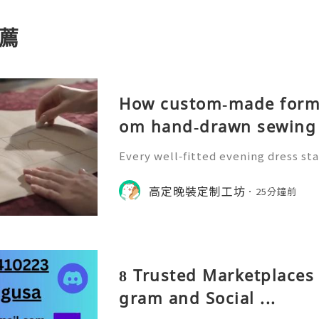
薦
How custom‑made forma
om hand‑drawn sewing 
Every well‑fitted evening dress sta
n‑drafting. Craftsmen draw precise
r to define waistline, shoulder str
高定晚裝定制工坊
25分鐘前
the whole handmade‑ma
8 Trusted Marketplaces 
gram and Social ...