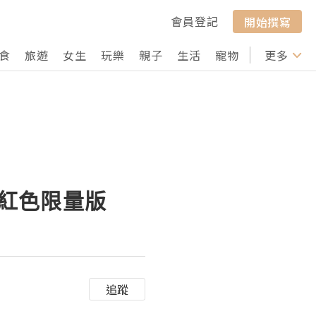
會員登記
開始撰寫
食
旅遊
女生
玩樂
親子
生活
寵物
行山
更多
打卡
音耳機紅色限量版
追蹤