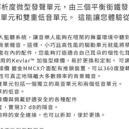
高解析度微型發聲單元，由三個平衡銜鐵
單元和雙重低音單元。 這能讓您體驗
人監聽系統，讓音樂人能夠在喧鬧的舞臺環境中聽
背景雜音，這樣，小巧且高性能的驅動單元就能將
套在內的配件，您能夠打造適合自己耳朵的個性化
耐用的Kevlar™ 加強型線纜，易於更換和定制。 
纜 鍍金MMCX介面配有推鎖裝置，可以360度旋
閉性可真正地隔離大多數頻率的背景雜音。
發聲單元包括一個獨立的高音單元和兩個低音單元。
厚的低音。
的線纜與佩戴舒適安全的各種配件
，實現37 dB的隔音。
使用時的安全連接，也可以拆卸，便於更換。