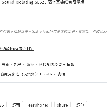
並不代表本站的立場。因此本站對所有博客的立場、真實性、準確性
社群創作有價企劃》
】
丶
美食
丶
親子
丶
寵物
丶
扮靚攻略
及
活動情報
p啦！發掘更多吃喝玩樂資訊！
Follow 我哋
！
35
舒爾
earphones
shure
舒尔