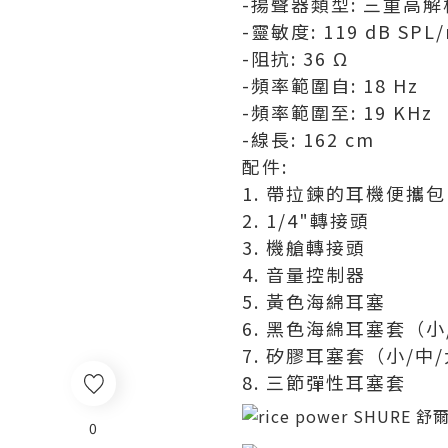
-揚聲器類型: 三重高
-靈敏度: 119 dB SPL
-阻抗: 36 Ω
-頻率範圍自: 18 Hz
-頻率範圍至: 19 KHz
-線長: 162 cm
配件:
1. 帶拉鍊的耳機便攜包
2. 1/4"轉接頭
3. 機艙轉接頭
4. 音量控制器
5. 黃色海綿耳塞
6. 黑色海綿耳塞套（小
7. 矽膠耳塞套（小/中
8. 三節彈性耳塞套
0