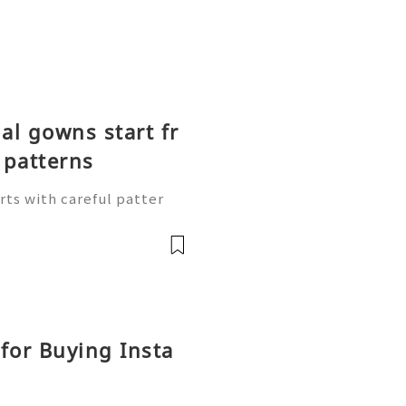
l gowns start fr
patterns
rts with careful patter
 outlines on pattern pape
ap and skirt shape. Follow
for Buying Insta