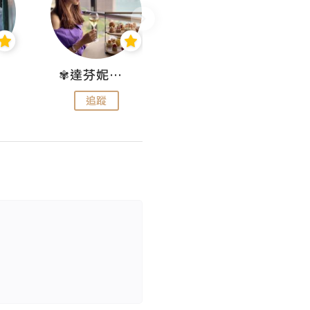
✾達芬妮•愛孩子•愛生活✾
wendysugar享受生活gogogo
追蹤
追蹤