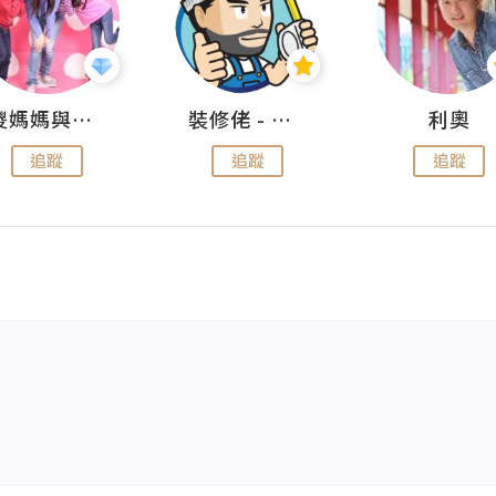
儍媽媽與兩隻小魔怪之家
裝修佬 - 香港一站式網上裝修平台
利奧
追蹤
追蹤
追蹤