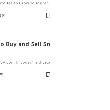
rofiles to Grow Your Bran
, Instagram has become on
a platforms for businesse
鐘前
o Buy and Sell Sn
SA.com In today’s digita
 a powerful role in commu
g. AcckingUSA.com Snapch
前