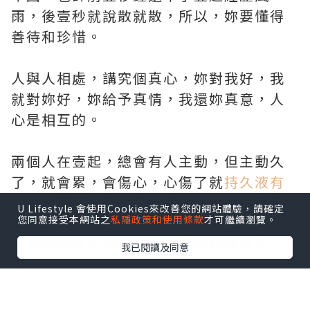
雨，後壹秒就說散就散，所以，妳要懂得
善待和珍惜。
人與人相處，講究個真心，妳對我好，我
就對妳好，妳給予真情，我還妳真意，人
心是相互的。
兩個人在壹起，總會有人主動，但主動久
了，就會累，會傷心，心傷了就
持久液有
效嗎
暖不回來了，凡事多站在對方的角度
U Lifestyle 會使用Cookies來改善您的網站體驗，請確定
您同意接受本網站之
私隱政策和使用條款
才可繼續瀏覽。
想壹想，多壹份忍耐和謙就，就不會有那
麼多的怨氣和誤解，也少了壹些擦肩而
我已閱讀及同意
過。
做人不要太苛刻，太苛無友，人無完人，