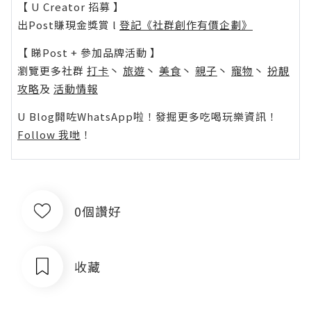
【 U Creator 招募 】
出Post賺現金獎賞 l
登記《社群創作有價企劃》
【 睇Post + 參加品牌活動 】
瀏覽更多社群
打卡
丶
旅遊
丶
美食
丶
親子
丶
寵物
丶
扮靚
攻略
及
活動情報
U Blog開咗WhatsApp啦！發掘更多吃喝玩樂資訊！
Follow 我哋
！
0個讚好
收藏