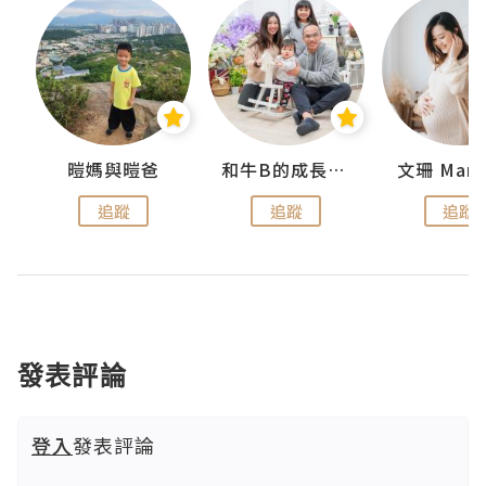
 Swan
暟媽與暟爸
和牛B的成長日記
文珊 ManS
追蹤
追蹤
追蹤
發表評論
登入
發表評論