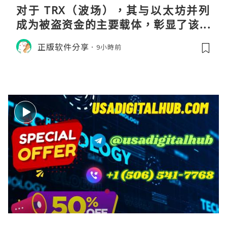
对于 TRX（波场），其与以太坊并列
成为被盗资金的主要载体，彰显了该网
络在加密金融领域的巨大流动性与渗透
正版软件分享
9小時前
率。黑客选择在波场上进行大规模操
作，侧面印证了其生态的繁荣及作为资
金流转通道的高效性。尽管 Co