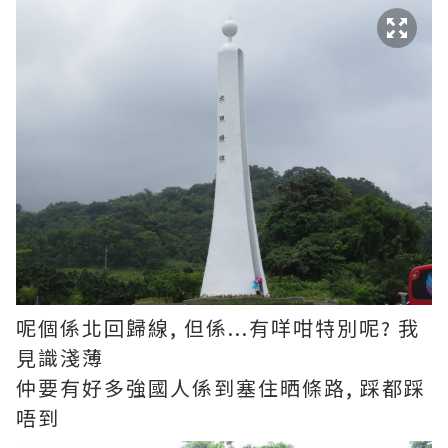
呢個係北回歸線, 但係...有咩咁特別呢? 我
見識淺薄
仲要有好多強國人係到塞住晒條路, 踩都踩
唔到