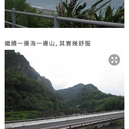
繼續一邊海一邊山, 其實幾舒服