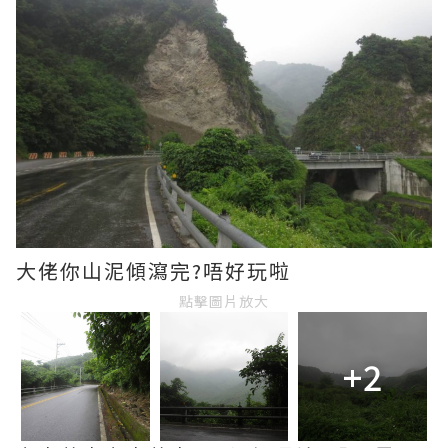
大佬你山泥傾瀉完?唔好玩啦
點擊圖片放大
+2