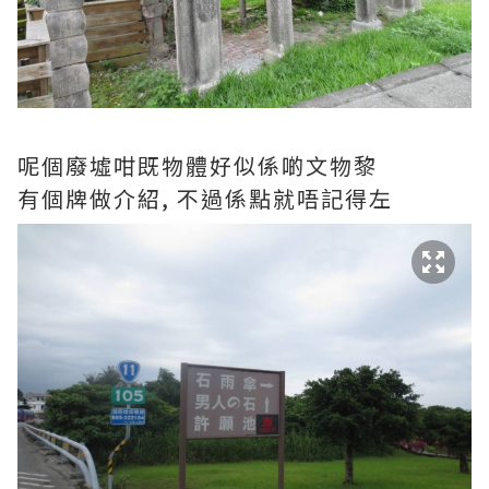
呢個廢墟咁既物體好似係啲文物黎
有個牌做介紹, 不過係點就唔記得左