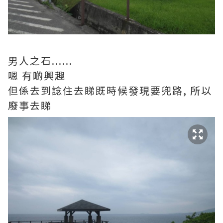
男人之石......
嗯 有啲興趣
但係去到諗住去睇既時候發現要兜路, 所以
廢事去睇