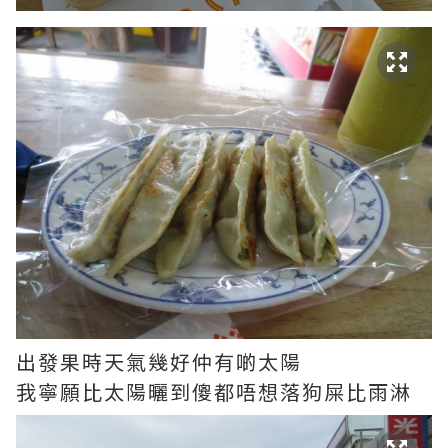
出發果時天氣幾好仲有啲太陽
我寧願比太陽曬到傻都唔想落狗屎比雨淋