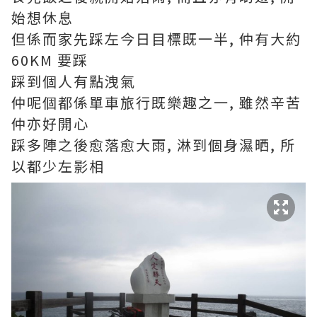
始想休息
但係而家先踩左今日目標既一半, 仲有大約
60KM 要踩
踩到個人有點洩氣
仲呢個都係單車旅行既樂趣之一, 雖然辛苦
仲亦好開心
踩多陣之後愈落愈大雨, 淋到個身濕晒, 所
以都少左影相