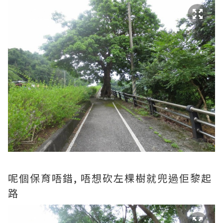
呢個保育唔錯, 唔想砍左棵樹就兜過佢黎起
路