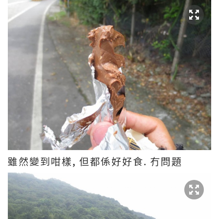
雖然變到咁樣, 但都係好好食. 冇問題