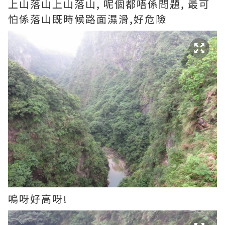
上山落山上山落山, 呢個都唔係問題, 最可
怕係落山既時候路面濕滑,好危險
嗚呀好高呀!