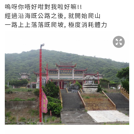
嗚呀你唔好咁對我啦好嘛!!
經過沿海既公路之後, 就開始爬山
一路上上落落既爬坡, 極度消耗體力