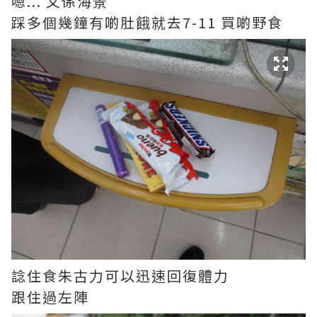
嗯... 又係海景
踩多個幾鐘有啲肚餓就去7-11 買啲野食
諗住食朱古力可以迅速回復體力
跟住過左陣