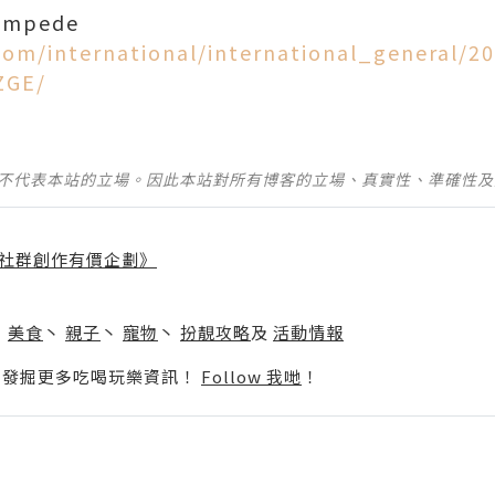
tampede
.com/international/international_general/
ZGE/
並不代表本站的立場。因此本站對所有博客的立場、真實性、準確性
社群創作有價企劃》
】
丶
美食
丶
親子
丶
寵物
丶
扮靚攻略
及
活動情報
p啦！發掘更多吃喝玩樂資訊！
Follow 我哋
！