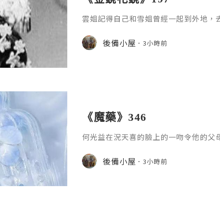
雲姐記得自己和雪姐曾經一起到外地，
記得，不過她不想記起賀桂玉當時演得
了，會把她趕出門口！後來，她對賀桂
後備小屋
3小時前
情細節，先由一些基本的事情練習吧？
了，不想在這方面花時間，」賀桂玉坦
只說「花時間」，不說「浪費時間」。
的。」她說，並很用力地點頭。「好，
《魔藥》346
何光益在況天喜的臉上的一吻令他的父
們眼中的這對小夫妻自己，並不覺得甜
味總比口氣好一點，還好我對薄荷沒有
後備小屋
3小時前
「幸好這傢伙未化妝，沒有要我吃化妝
男方的想法，但其實，他也曾經吻過化
個以後要好好的，快為我們家增添新成
說。「對啊！只要有小孩就好，男孩女