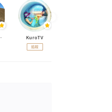
H 出走
KuroTV
Hikipedia 山上山下
追蹤
追蹤