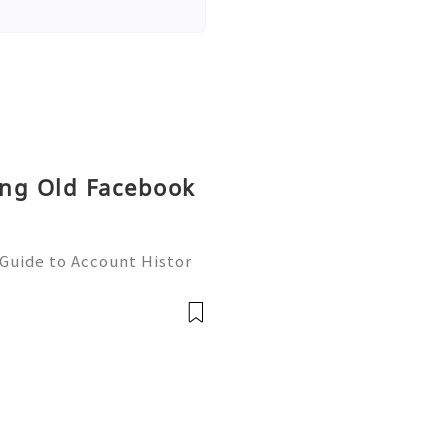
ing Old Facebook
Guide to Account Histor
es (2026) 💫💎💲💫🌐✨💎Fas
rt 💫💎💲💫🌐✨💎WhatsApp
elegram: @us