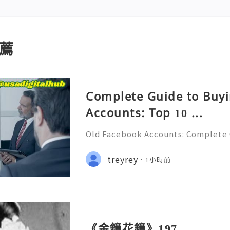
薦
Complete Guide to Buy
Accounts: Top 10 ...
Old Facebook Accounts: Complete 
y, Security, Privacy & Best Practic
t & Reliable 24/7 Customer Suppo
treyrey
1小時前
:+1 (506) 541-7768 💫💎💲💫🌐✨💎T
《金鏡花鏡》197