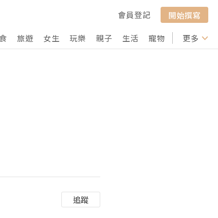
會員登記
開始撰寫
食
旅遊
女生
玩樂
親子
生活
寵物
行山
更多
打卡
追蹤