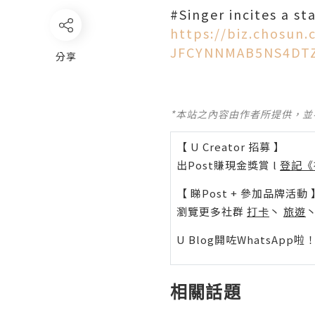
#Singer incites a s
https://biz.chosun
JFCYNNMAB5NS4DT
分享
*本站之內容由作者所提供，
【 U Creator 招募 】
出Post賺現金獎賞 l
登記《
【 睇Post + 參加品牌活動 
瀏覽更多社群
打卡
丶
旅遊
U Blog開咗WhatsAp
相關話題