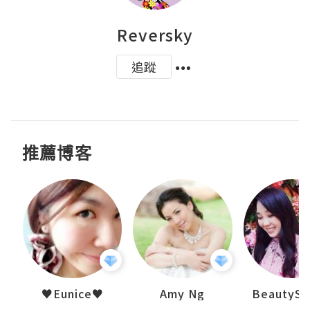
Reversky
追蹤
推薦博客
h 夏沫
♥Eunice♥
Amy Ng