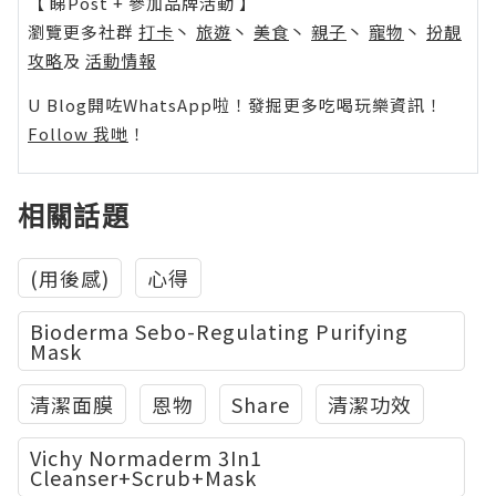
【 睇Post + 參加品牌活動 】
瀏覽更多社群
打卡
丶
旅遊
丶
美食
丶
親子
丶
寵物
丶
扮靚
攻略
及
活動情報
U Blog開咗WhatsApp啦！發掘更多吃喝玩樂資訊！
Follow 我哋
！
相關話題
(用後感)
心得
Bioderma Sebo-Regulating Purifying
Mask
清潔面膜
恩物
Share
清潔功效
Vichy Normaderm 3In1
Cleanser+Scrub+Mask