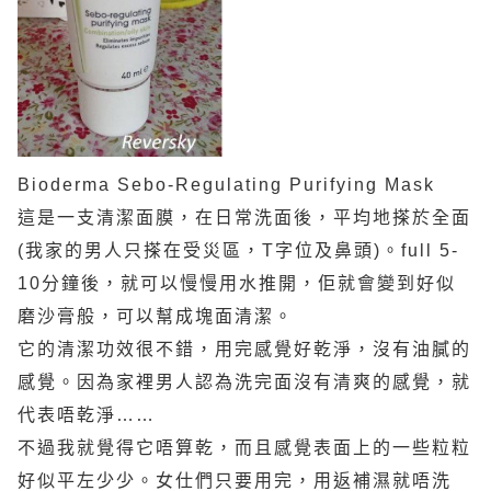
Bioderma Sebo-Regulating Purifying Mask
這是一支清潔面膜，在日常洗面後，平均地搽於全面
(我家的男人只搽在受災區，T字位及鼻頭)。full 5-
10分鐘後，就可以慢慢用水推開，佢就會變到好似
磨沙膏般，可以幫成塊面清潔。
它的清潔功效很不錯，用完感覺好乾淨，沒有油膩的
感覺。因為家裡男人認為洗完面沒有清爽的感覺，就
代表唔乾淨……
不過我就覺得它唔算乾，而且感覺表面上的一些粒粒
好似平左少少。女仕們只要用完，用返補濕就唔洗