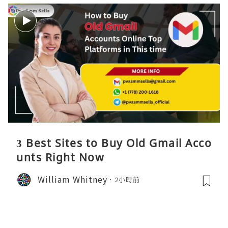
3 Best Sites to Buy Old Gmail Acco
unts Right Now
William Whitney
2小時前