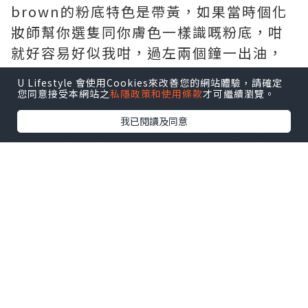
brown的粉底特色是帶黃，如果當時個化
妝師幫你選隻同你膚色一樣識嘅粉底，咁
就好容易好似我咁，過左兩個鐘一出油，
塊面黃過黃面婆。
U Lifestyle 會使用Cookies來改善您的網站體驗，請確定
我真係諗唔到點樣再用佢，但始終係
您同意接受本網站之
私隱政策和使用條款
才可繼續瀏覽。
Bobbie Brown,唔捨得掉wo
我已閱讀及同意
2) Gurline Meteorites Perles Light-
Diffusing Perfecting Primer