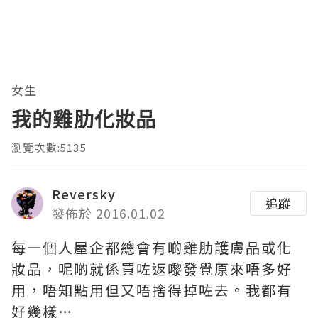
女生
我的雞肋化妝品
瀏覽次數:5135
Reversky
追蹤
發佈於 2016.01.02
每一個人屋企都總會有啲雞肋護膚品或化
妝品，呢啲就係買咗返嚟發覺原來唔多好
用，唔知點用但又唔捨得掉咗去。我都有
好幾樣…