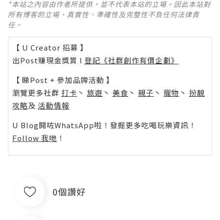
*本站之內容由作者所提供，並不代表本站的立場。因此本站對
所有博客的立場、真實性、準確性及完整性不負任何法律責
任。
【 U Creator 招募 】
出Post賺現金獎賞 l
登記《社群創作有價企劃》
【 睇Post + 參加品牌活動 】
瀏覽更多社群
打卡
丶
旅遊
丶
美食
丶
親子
丶
寵物
丶
扮靚
攻略
及
活動情報
U Blog開咗WhatsApp啦！發掘更多吃喝玩樂資訊！
Follow 我哋
！
0個讚好