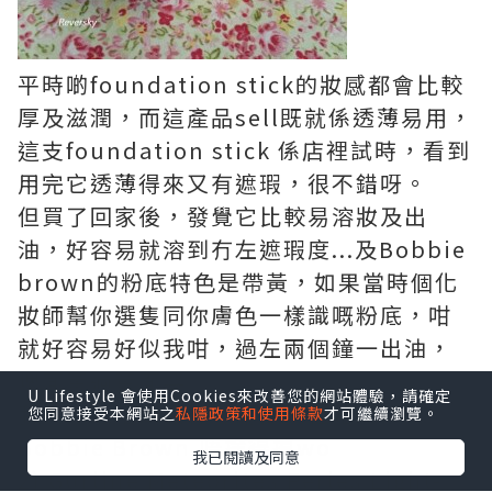
平時啲foundation stick的妝感都會比較
厚及滋潤，而這產品sell既就係透薄易用，
這支foundation stick 係店裡試時，看到
用完它透薄得來又有遮瑕，很不錯呀。
但買了回家後，發覺它比較易溶妝及出
油，好容易就溶到冇左遮瑕度...及Bobbie
brown的粉底特色是帶黃，如果當時個化
妝師幫你選隻同你膚色一樣識嘅粉底，咁
就好容易好似我咁，過左兩個鐘一出油，
塊面黃過黃面婆。
U Lifestyle 會使用Cookies來改善您的網站體驗，請確定
我真係諗唔到點樣再用佢，但始終係
您同意接受本網站之
私隱政策和使用條款
才可繼續瀏覽。
Bobbie Brown,唔捨得掉wo
我已閱讀及同意
2) Gurline Meteorites Perles Light-