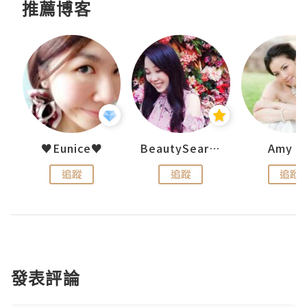
推薦博客
h 夏沫
♥Eunice♥
BeautySearch
Amy N
追蹤
追蹤
追蹤
發表評論