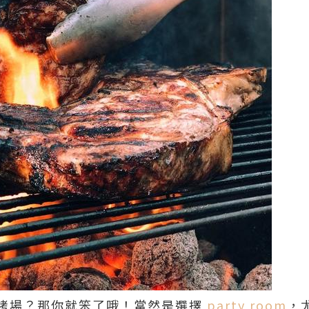
烤場？那你就笨了哦！當然是選擇
party room
，