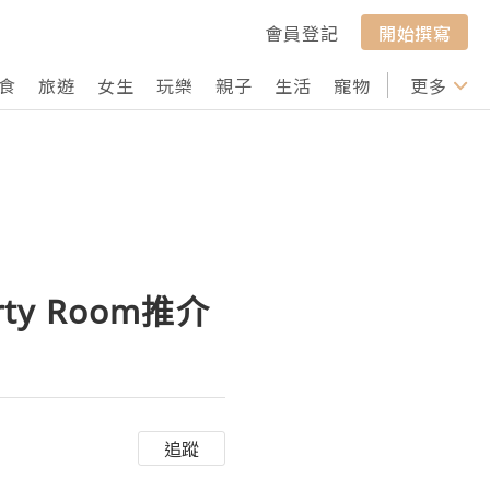
會員登記
開始撰寫
食
旅遊
女生
玩樂
親子
生活
寵物
行山
更多
打卡
y Room推介
追蹤