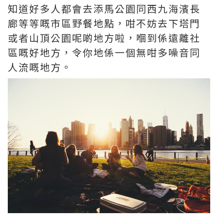
知道好多人都會去添馬公園同西九海濱長
廊等等嘅市區野餐地點，咁不妨去下塔門
或者山頂公園呢啲地方啦，嗰到係遠離社
區嘅好地方，令你地係一個無咁多噪音同
人流嘅地方。