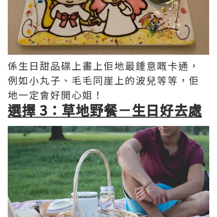
係生日甜品碟上畫上佢地最鍾意嘅卡通，
例如小丸子、毛毛同崖上的波兒等等，佢
地一定會好開心姐！
選擇 3：草地野餐－生日好去處