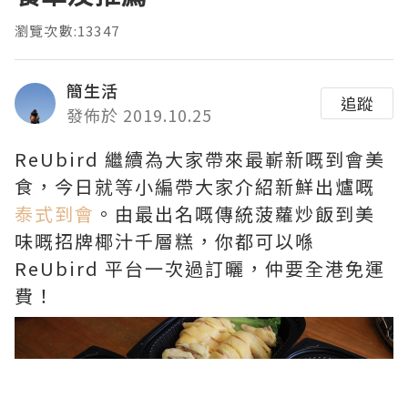
瀏覽次數:13347
簡生活
追蹤
發佈於 2019.10.25
ReUbird 繼續為大家帶來最嶄新嘅到會美
食，今日就等小編帶大家介紹新鮮出爐嘅
泰式到會
。由最出名嘅傳統菠蘿炒飯到美
味嘅招牌椰汁千層糕，你都可以喺
ReUbird 平台一次過訂曬，仲要全港免運
費！