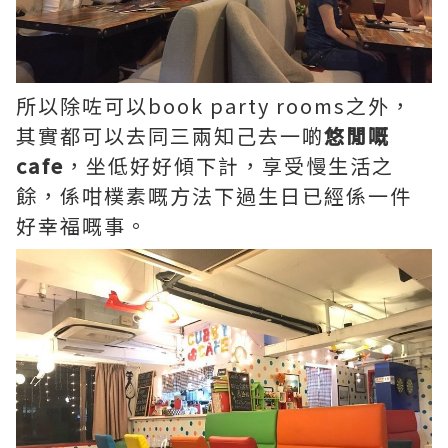
所以除咗可以book party rooms之外，
其實都可以去同三兩知己去一啲
悠閒嘅
cafe
，坐低好好傾下計，享受慢生活之
餘，係咁樸素嘅方法下過生日已經係一件
好幸福嘅事。