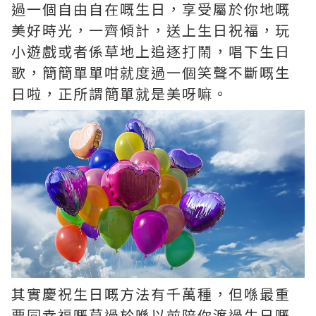
過一個自由自在嘅生日，享受屬於你地嘅
美好時光，一齊傾計，送上生日祝福，玩
小遊戲或者係草地上追逐打鬧，唱下生日
歌，簡簡單單咁就度過一個笑聲不斷嘅生
日啦，正所謂簡單就是美呀嘛。
其實慶祝生日嘅方法有千萬種，但喺最重
要同幸福嘅莫過於喺以前陪你渡過生日嘅