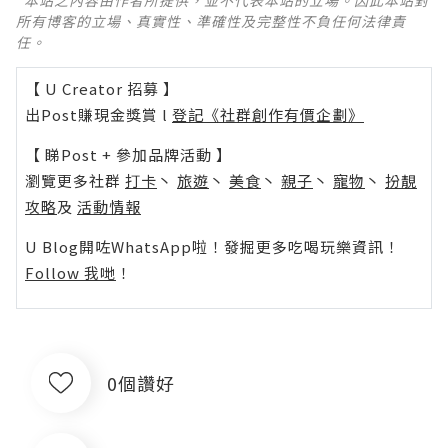
*本站之內容由作者所提供，並不代表本站的立場。因此本站對
所有博客的立場、真實性、準確性及完整性不負任何法律責
任。
【 U Creator 招募 】
出Post賺現金獎賞 l
登記《社群創作有價企劃》
【 睇Post + 參加品牌活動 】
瀏覽更多社群
打卡
丶
旅遊
丶
美食
丶
親子
丶
寵物
丶
扮靚
攻略
及
活動情報
U Blog開咗WhatsApp啦！發掘更多吃喝玩樂資訊！
Follow 我哋
！
0個讚好