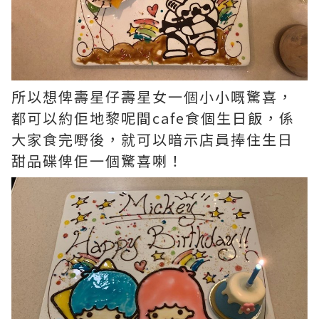
所以想俾壽星仔壽星女一個小小嘅驚喜，
都可以約佢地黎呢間cafe食個生日飯，係
大家食完嘢後，就可以暗示店員捧住生日
甜品碟俾佢一個驚喜喇！