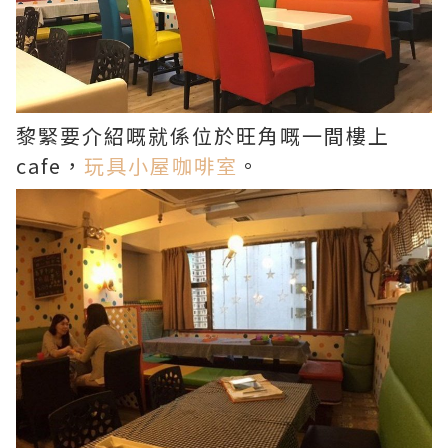
黎緊要介紹嘅就係位於旺角嘅一間樓上
cafe，
玩具小屋咖啡室
。