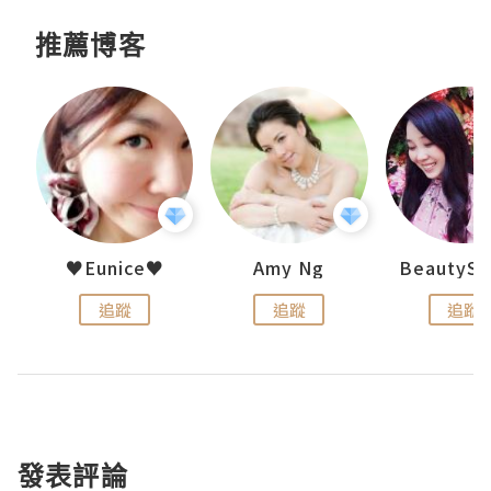
推薦博客
h 夏沫
♥Eunice♥
Amy Ng
追蹤
追蹤
追蹤
發表評論