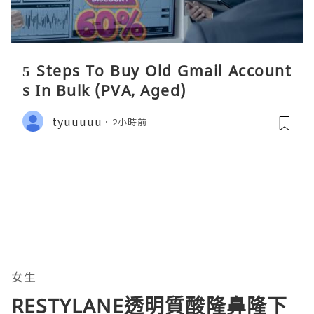
5 Steps To Buy Old Gmail Account
s In Bulk (PVA, Aged)
tyuuuuu
2小時前
女生
RESTYLANE透明質酸隆鼻隆下