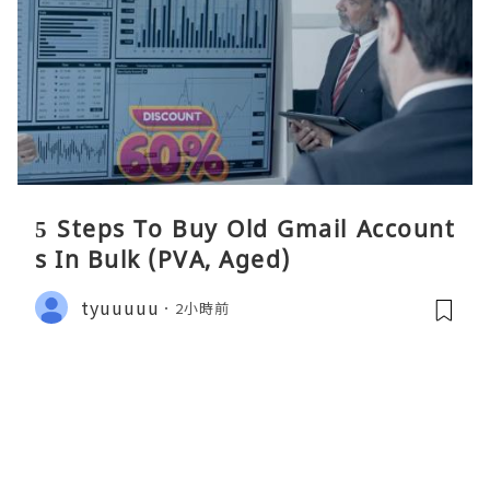
5 Steps To Buy Old Gmail Account
s In Bulk (PVA, Aged)
tyuuuuu
2小時前