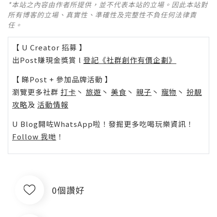
*本站之內容由作者所提供，並不代表本站的立場。因此本站對
所有博客的立場、真實性、準確性及完整性不負任何法律責
任。
【 U Creator 招募 】
出Post賺現金獎賞 l
登記《社群創作有價企劃》
【 睇Post + 參加品牌活動 】
瀏覽更多社群
打卡
丶
旅遊
丶
美食
丶
親子
丶
寵物
丶
扮靚
攻略
及
活動情報
U Blog開咗WhatsApp啦！發掘更多吃喝玩樂資訊！
Follow 我哋
！
0個讚好