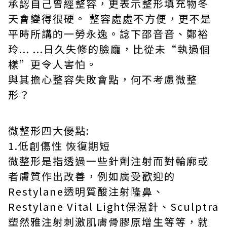
承認自己曾經整容，更表示整形填充物冬
天會變得很硬。 整容處處不方便，更不是
平時所講的一勞永逸。諗下邵音音、鄭裕
玲... ...日久失修的臉龐，比從未“執過個
樣”更令人害怕。
與其擔心整容失敗會點，何不考慮
微整
形
？
微整形
四大優點:
1.低創傷性 恢復期短
微整形
是指透過一些針劑注射而對輪廓或
者膚質作出改善，例如廣受歡迎的
Restylane
透明質酸注射隆鼻、
Restylane
Vital Light保濕針、Sculptra
塑然雅注射刺激肌膚骨膠原增生等等，就