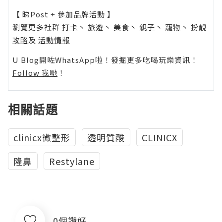
【 睇Post + 參加品牌活動 】
瀏覽更多社群
打卡
丶
旅遊
丶
美食
丶
親子
丶
寵物
丶
扮靚
攻略
及
活動情報
U Blog開咗WhatsApp啦！發掘更多吃喝玩樂資訊！
Follow 我哋
！
相關話題
clinicx微整形
透明質酸
CLINICX
隆鼻
Restylane
0個讚好