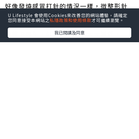
好像發燒感冒打針的情況一樣，
微整形
針
劑注射的恢復極短，以
Restylane
透明質
U Lifestyle 會使用Cookies來改善您的網站體驗，請確定
您同意接受本網站之
私隱政策和使用條款
才可繼續瀏覽。
酸注射隆鼻為例，找對專業有豐富經驗的
我已閱讀及同意
微整形
醫生，紅腫情況可以大大減低，十
五分鐘的注射，外觀看上去沒有任何傷
口，而針孔或者少許瘀傷更會於1-2日內恢
復過來，所以，
微整形
很適合忙碌的上班
一族「靜悄悄地改變」而毫不著跡。
2.極速簡單
“醫生，唔打針得唔得啊？” “唔得，打
針快啲好啊嘛”... ...呢個對白是否似曾相
識呢？
微整形
的針劑注射極速簡單見效，
當然，不同
微整形
product會有不同的生
效期，就好像
Restylane
隆鼻是即時見效
的，但Botox瘦面卻要等待2-3星期才會見