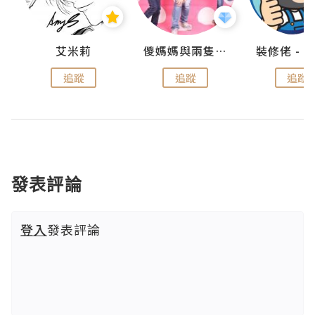
點滴
艾米莉
儍媽媽與兩隻小魔怪之家
追蹤
追蹤
追蹤
發表評論
登入
發表評論