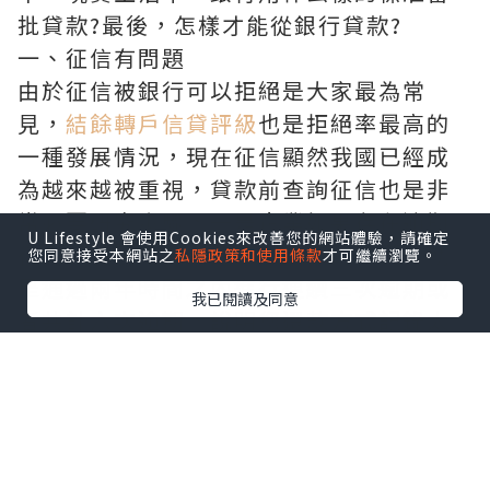
批貸款?最後，怎樣才能從銀行貸款?
一、征信有問題
由於征信被銀行可以拒絕是大家最為常
見，
結餘轉戶信貸評級
也是拒絕率最高的
一種發展情況，現在征信顯然我國已經成
為越來越被重視，貸款前查詢征信也是非
常必要研究步驟，一是企業如果存在逾期
U Lifestyle 會使用Cookies來改善您的網站體驗，請確定
行為，特別是有“連三累六”的情況，就
您同意接受本網站之
私隱政策和使用條款
才可繼續瀏覽。
是通過兩年時間之內進行連續三次逾期或
我已閱讀及同意
者共計六次逾期，說明您還款方式記錄太
差，觸碰銀行紅線，被拒是必然的。二是
近期多次查詢征信信息，如果您最近國家
為了提高貸款產品或者沒有辦理信用卡多
次查詢征信，銀行會認為您在別的金融服
務機構以及多次提出申請，屬於非正常行