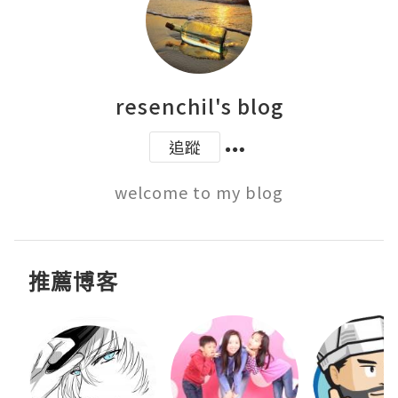
resenchil's blog
追蹤
welcome to my blog
推薦博客