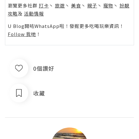
瀏覽更多社群
打卡
丶
旅遊
丶
美食
丶
親子
丶
寵物
丶
扮靚
攻略
及
活動情報
U Blog開咗WhatsApp啦！發掘更多吃喝玩樂資訊！
Follow 我哋
！
0個讚好
收藏