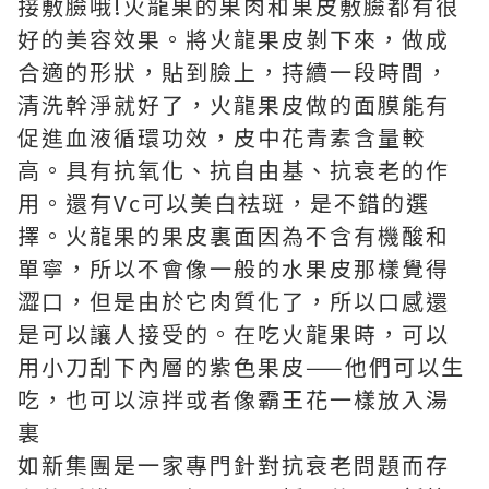
接敷臉哦!火龍果的果肉和果皮敷臉都有很
好的美容效果。將火龍果皮剝下來，做成
合適的形狀，貼到臉上，持續一段時間，
清洗幹淨就好了，火龍果皮做的面膜能有
促進血液循環功效，皮中花青素含量較
高。具有抗氧化、抗自由基、抗衰老的作
用。還有Vc可以美白祛斑，是不錯的選
擇。火龍果的果皮裏面因為不含有機酸和
單寧，所以不會像一般的水果皮那樣覺得
澀口，但是由於它肉質化了，所以口感還
是可以讓人接受的。在吃火龍果時，可以
用小刀刮下內層的紫色果皮——他們可以生
吃，也可以涼拌或者像霸王花一樣放入湯
裏
如新集團
是一家專門針對抗衰老問題而存