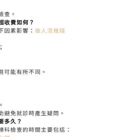
檢查。
超收費如何？
下因素影響：
做人流幾錢
；
用可能有所不同。
。
助避免就診時產生疑問。
要多久？
婦科檢查的時間主要包括：