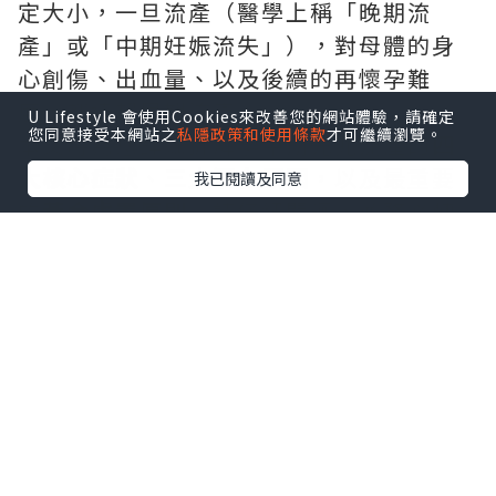
定大小，一旦流產（醫學上稱「晚期流
產」或「中期妊娠流失」），對母體的身
心創傷、出血量、以及後續的再懷孕難
度，都遠超早期流產。
深圳終止懷孕
U Lifestyle 會使用Cookies來改善您的網站體驗，請確定
您同意接受本網站之
私隱政策和使用條款
才可繼續瀏覽。
本文將為您詳細拆解孕中期先兆流產的
四
大核心症狀
、
三大潛在原因
，以及最重要
我已閱讀及同意
的
黃金處置原則
。請仔細閱讀，並務必轉
發給身邊正在懷孕的親友。
第一部分：釐清定義——什麼是
「孕中期先兆流產」？
「先兆流產（Threatened Abortion）」
在醫學上是指：
懷孕20週以前，出現陰道
出血或劇烈腹痛，但子宮頸口尚未擴張，
胎兒組織尚未排出，超音波下胎兒仍有心
跳。
若發生在12週以前，稱為「早期先兆