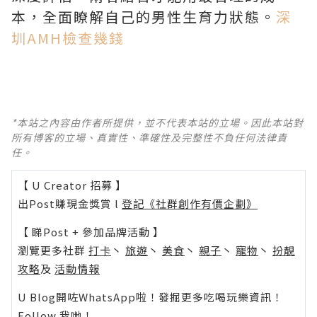
本，全面瞭解自己的男性生育力狀態。
深
圳AMH檢查幾錢
*本站之內容由作者所提供，並不代表本站的立場。因此本站對
所有博客的立場、真實性、準確性及完整性不負任何法律責
任。
【 U Creator 招募 】
出Post賺現金獎賞 l
登記《社群創作有價企劃》
【 睇Post + 參加品牌活動 】
瀏覽更多社群
打卡
丶
旅遊
丶
美食
丶
親子
丶
寵物
丶
扮靚
攻略
及
活動情報
U Blog開咗WhatsApp啦！發掘更多吃喝玩樂資訊！
Follow 我哋
！