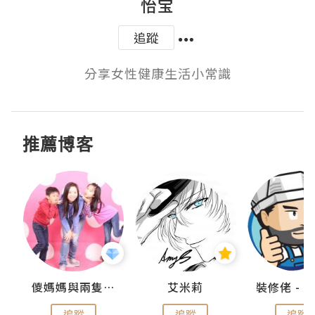
怡宝
追蹤
分享女性健康生活小常識
推薦博客
點滴
儍媽媽與兩隻小魔怪之家
艾米莉
追蹤
追蹤
追蹤