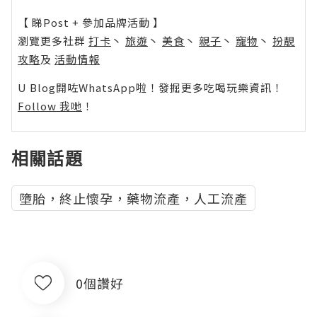
【 睇Post + 參加品牌活動 】
瀏覽更多社群
打卡
丶
旅遊
丶
美食
丶
親子
丶
寵物
丶
扮靚
攻略
及
活動情報
U Blog開咗WhatsApp啦！發掘更多吃喝玩樂資訊！
Follow 我哋
！
相關話題
墮胎，終止懷孕，藥物流產，人工流產
0個讚好