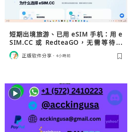
短期出境旅游、已用 eSIM 手机：用 e
SIM.CC 或 RedteaGO，无需等待收
货。需要“当地号码 + 通话短信”（如
正版软件分享
4小時前
打车、外卖、客户联络）：优先 Redt
eaGO（明确提供通话短信套餐）。长