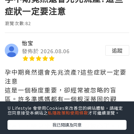
症狀一定要注意
瀏覽次數:82
怡宝
追蹤
發佈於 2026.08.06
孕中期竟然還會先兆流產?這些症狀一定要
注意
這是一個極度重要，卻經常被忽略的盲
區。許多準媽媽都有一個根深蒂固的觀
念：「懷孕前三個月（孕早期）不穩定，
U Lifestyle 會使用Cookies來改善您的網站體驗，請確定
您同意接受本網站之
私隱政策和使用條款
才可繼續瀏覽。
容易流產；過了12週，進入孕中期（4~6
個月），胎兒坐穩了，就可以放心了。」
我已閱讀及同意