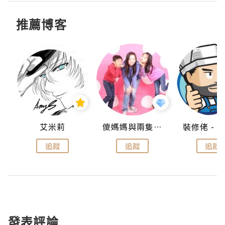
推薦博客
點滴
艾米莉
儍媽媽與兩隻小魔怪之家
追蹤
追蹤
追蹤
發表評論