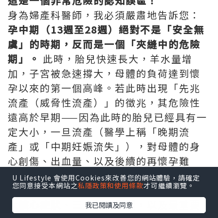
這是一個非常危險的認知誤區！
身為婦產科醫師，我必須嚴肅地告訴您：
孕中期（13週至28週）絕對不是「安全無
虞」的時期，反而是一個「夾縫中的危險
期」。
此時，胎兒快速長大，羊水量增
加，子宮被急速撐大，母體的負荷達到懷
孕以來的第一個高峰。若此時出現「先兆
流產（威脅性流產）」的徵兆，其危險性
遠高於早期——因為此時的胎兒已經具有一
定大小，一旦流產（醫學上稱「晚期流
產」或「中期妊娠流失」），對母體的身
心創傷、出血量、以及後續的再懷孕難
度，都遠超早期流產。
深圳終止懷孕
U Lifestyle 會使用Cookies來改善您的網站體驗，請確定
您同意接受本網站之
私隱政策和使用條款
才可繼續瀏覽。
本文將為您詳細拆解孕中期先兆流產的
四
大核心症狀
、
三大潛在原因
，以及最重要
我已閱讀及同意