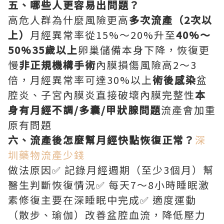
五、哪些人更容易出問題？
高危人群為什麼風險更高
多次流產（2次以
上）
月經異常率從15%～20%升至
40%～
50%35歲以上
卵巢儲備本身下降，恢復更
慢
非正規機構手術
內膜損傷風險高2～3
倍，月經異常率可達30%以上
術後感染
盆
腔炎、子宮內膜炎直接破壞內膜完整性
本
身有月經不調/多囊/甲狀腺問題
流產會加重
原有問題
六、流產後怎麼幫月經快點恢復正常？
深
圳藥物流產少錢
做法原因✅ 記錄月經週期（至少3個月）幫
醫生判斷恢復情況✅ 每天7～8小時睡眠激
素修復主要在深睡眠中完成✅ 適度運動
（散步、瑜伽）改善盆腔血流，降低壓力