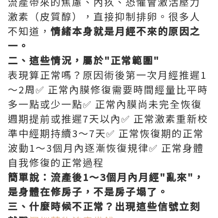
流產帶來的焦慮、內疚、恐懼會激活壓力
激素（皮質醇），直接抑制排卵。很多人
不知道，
情緒本身就是月經不來的原因之
一。
二、這些情況，屬於"正常範圍"
表現算正常嗎？原因術後第一次月經推遲1
～2周✅ 正常內膜修復需要時間經量比平時
多一點或少一點✅ 正常內膜尚未完全恢復
週期提前或推遲7天以內✅ 正常激素重新校
準中經期持續3～7天✅ 正常恢復期的正常
波動1～3個月內逐漸恢復規律✅ 正常身體
自我修復的正常過程
簡單說：流產後1～3個月內月經"亂來"，
是身體在修房子，不是房子塌了。
三、什麼時候不正常？出現這些信號立刻