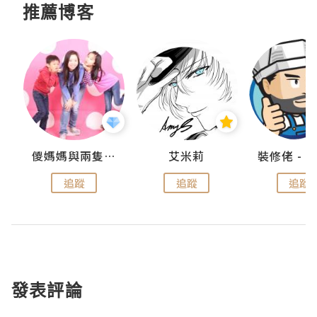
推薦博客
點滴
儍媽媽與兩隻小魔怪之家
艾米莉
追蹤
追蹤
追蹤
發表評論