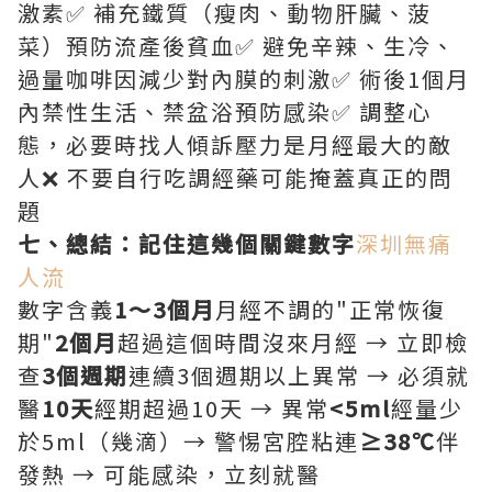
激素✅ 補充鐵質（瘦肉、動物肝臟、菠
菜）預防流產後貧血✅ 避免辛辣、生冷、
過量咖啡因減少對內膜的刺激✅ 術後1個月
內禁性生活、禁盆浴預防感染✅ 調整心
態，必要時找人傾訴壓力是月經最大的敵
人❌ 不要自行吃調經藥可能掩蓋真正的問
題
七、總結：記住這幾個關鍵數字
深圳無痛
人流
數字含義
1～3個月
月經不調的"正常恢復
期"
2個月
超過這個時間沒來月經 → 立即檢
查
3個週期
連續3個週期以上異常 → 必須就
醫
10天
經期超過10天 → 異常
<5ml
經量少
於5ml（幾滴）→ 警惕宮腔粘連
≥38℃
伴
發熱 → 可能感染，立刻就醫