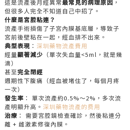
這是流產後月經異常
最常見的病理原因
，
但很多人完全不知道自己中招了。
什麼是宮腔粘連？
流產手術損傷了子宮內膜基底層，導致子
宮前後壁粘在一起，經血排不出來。
典型表現
：
深圳藥物流產費用
經量
顯著減少
（單次失血量<5ml，就是幾
滴）
甚至
完全閉經
週期性下腹痛（經血被堵住了，每個月疼
一次）
發生率
： 單次流產約0.5%～2%，多次流
產明顯升高。
深圳藥物流產的费用
治療
： 需要宮腔鏡檢查確診，然後粘連分
離 + 雌激素修復內膜。