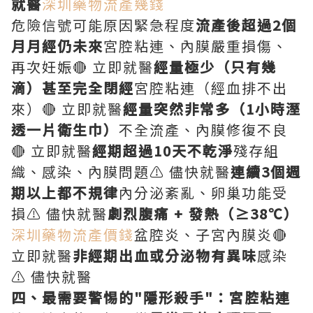
就醫
深圳藥物流產幾錢
危險信號可能原因緊急程度
流產後超過2個
月月經仍未來
宮腔粘連、內膜嚴重損傷、
再次妊娠🔴 立即就醫
經量極少（只有幾
滴）甚至完全閉經
宮腔粘連（經血排不出
來）🔴 立即就醫
經量突然非常多（1小時溼
透一片衛生巾）
不全流產、內膜修復不良
🔴 立即就醫
經期超過10天不乾淨
殘存組
織、感染、內膜問題⚠️ 儘快就醫
連續3個週
期以上都不規律
內分泌紊亂、卵巢功能受
損⚠️ 儘快就醫
劇烈腹痛 + 發熱（≥38℃）
深圳藥物流產價錢
盆腔炎、子宮內膜炎🔴
立即就醫
非經期出血或分泌物有異味
感染
⚠️ 儘快就醫
四、最需要警惕的"隱形殺手"：宮腔粘連