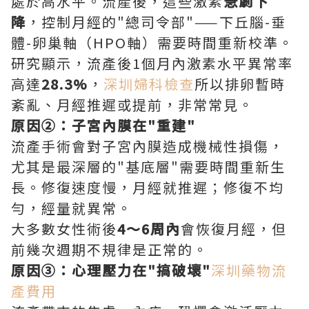
處於高水平。流產後，這些激素
急劇下
降
，控制月經的"總司令部"——下丘腦-垂
體-卵巢軸（HPO軸）需要時間重新校準。
研究顯示，流產後1個月內激素水平異常率
高達
28.3%
，
深圳婦科檢查
所以排卵暫時
紊亂、月經推遲或提前，非常常見。
原因②：子宮內膜在"重建"
流產手術會對子宮內膜造成機械性損傷，
尤其是最深層的"基底層"需要時間重新生
長。修復速度慢，月經就推遲；修復不均
勻，經量就異常。
大多數女性術後
4～6周內
會恢復月經，但
前幾次週期不規律是正常的。
原因③：心理壓力在"搞破壞"
深圳藥物流
產費用