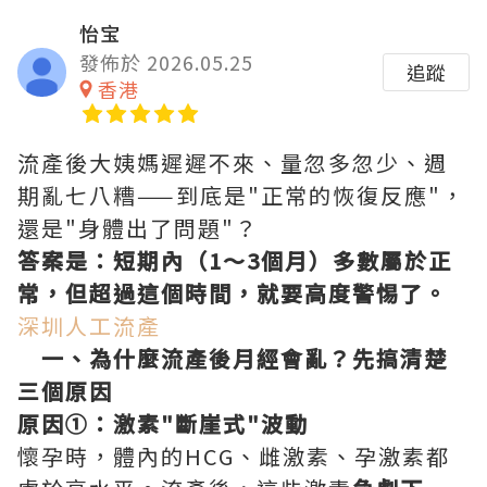
怡宝
發佈於 2026.05.25
追蹤
香港
流產後大姨媽遲遲不來、量忽多忽少、週
期亂七八糟——到底是"正常的恢復反應"，
還是"身體出了問題"？
答案是：短期內（1～3個月）多數屬於正
常，但超過這個時間，就要高度警惕了。
深圳人工流產
一、為什麼流產後月經會亂？先搞清楚
三個原因
原因①：激素"斷崖式"波動
懷孕時，體內的HCG、雌激素、孕激素都