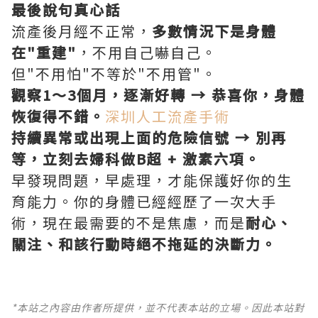
最後說句真心話
流產後月經不正常，
多數情況下是身體
在"重建"
，不用自己嚇自己。
但"不用怕"不等於"不用管"。
觀察1～3個月，逐漸好轉 → 恭喜你，身體
恢復得不錯。
深圳人工流產手術
持續異常或出現上面的危險信號 → 別再
等，立刻去婦科做B超 + 激素六項。
早發現問題，早處理，才能保護好你的生
育能力。你的身體已經經歷了一次大手
術，現在最需要的不是焦慮，而是
耐心、
關注、和該行動時絕不拖延的決斷力。
*本站之內容由作者所提供，並不代表本站的立場。因此本站對