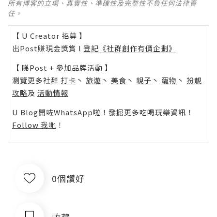
所有博客的立場、真實性、準確性及完整性不負任何法律責
任。
【 U Creator 招募 】
出Post賺現金獎賞 l
登記《社群創作有價企劃》
【 睇Post + 參加品牌活動 】
瀏覽更多社群
打卡
丶
旅遊
丶
美食
丶
親子
丶
寵物
丶
扮靚
攻略
及
活動情報
U Blog開咗WhatsApp啦！發掘更多吃喝玩樂資訊！
Follow 我哋
！
0個讚好
收藏