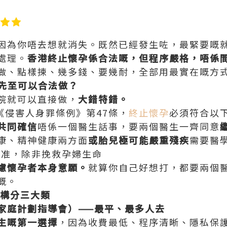
因為你唔去想就消失。既然已經發生咗，最緊要嘅
處理。
香港終止懷孕係合法嘅，但程序嚴格，唔係
做、點樣揀、幾多錢、要幾耐，全部用最實在嘅方
點先至可以合法做？
院就可以直接做，
大錯特錯。
《侵害人身罪條例》第47條，
終止懷孕
必須符合以
共同確信
唔係一個醫生話事，要兩個醫生一齊同意
康、精神健康兩方面
或胎兒極可能嚴重殘疾
需要醫
唔准，除非挽救孕婦生命
慮懷孕者本身意願。
就算你自己好想打，都要兩個
嘅。
機構分三大類
家庭計劃指導會）——最平、最多人去
生嘅第一選擇
，因為收費最低、程序清晰、隱私保