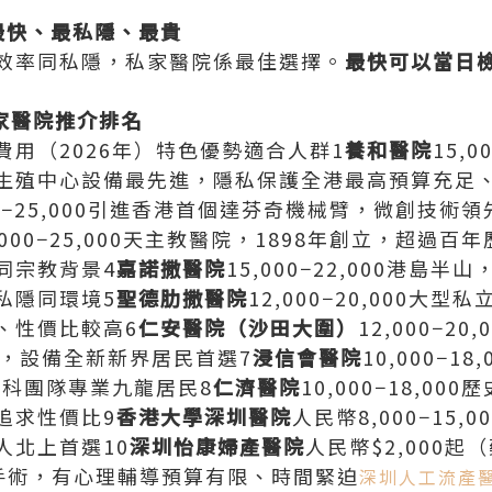
最快、最私隱、最貴
效率同私隱，私家醫院係最佳選擇。
最快可以當日
私家醫院推介排名
用（2026年）特色優勢適合人群1
養和醫院
15,
生殖中心設備最先進，隱私保護全港最高預算充足、
000−25,000引進香港首個達芬奇機械臂，微創技
,000−25,000天主教醫院，1898年創立，超過
同宗教背景4
嘉諾撒醫院
15,000−22,000港島
私隱同環境5
聖德肋撒醫院
12,000−20,000大
、性價比較高6
仁安醫院（沙田大圍）
12,000−2
元，設備全新新界居民首選7
浸信會醫院
10,000−1
科團隊專業九龍居民8
仁濟醫院
10,000−18,0
追求性價比9
香港大學深圳醫院
人民幣8,000−15
人北上首選10
深圳怡康婦產醫院
人民幣$2,000
手術，有心理輔導預算有限、時間緊迫
深圳人工流產