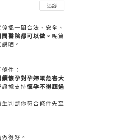
追蹤
就係搵一間合法、安全、
間間醫院都可以做。
呢篇
式講晒。
下條件：
繼續懷孕對孕婦嘅危害大
學證據支持
懷孕不得超過
醫生判斷你符合條件先至
護做得好。