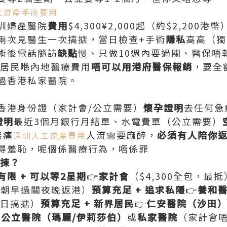
工流產手術费用
圳婦產醫院
費用
$4,300¥2,000起（約$2,200港幣
兩次見醫生一次搞掂，當日檢查+手術
隱私
高高（獨
術後電話隨訪
缺點
慢、只做10週內要過關、醫保唔
港居民喺內地醫療費用
唔可以用港府醫保報銷
，要全
過香港私家醫院。
香港身份證（家計會/公立需要）
懷孕證明
去任何急
證明
最近3個月銀行月結單、水電費單（公立需要）
無痛
人流需要麻醉，
必須有人陪你
深圳人工流產費用
得羞恥，呢個係醫療行為，唔係罪
點揀？
有限 + 可以等2星期
👉
家計會
（$4,300全包，最抵
起，朝早過關夜晚返港）
預算充足 + 追求私隱
👉
養和醫
，當日搞掂）
預算充足 + 新界居民
👉
仁安醫院（沙田

公立醫院（瑪麗/伊莉莎伯）
或
私家醫院
（家計會