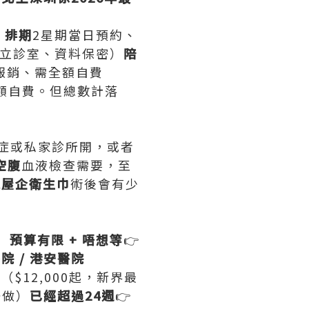
）
排期
2星期當日預約、
立診室、資料保密）
陪
報銷、需全額自費
額自費。但總數計落
症或私家診所開，或者
空腹
血液檢查需要，至
返屋企衛生巾
術後會有少
）
預算有限 + 唔想等
👉
院 / 港安醫院
）
（$12,000起，新界最
唔做）
已經超過24週
👉