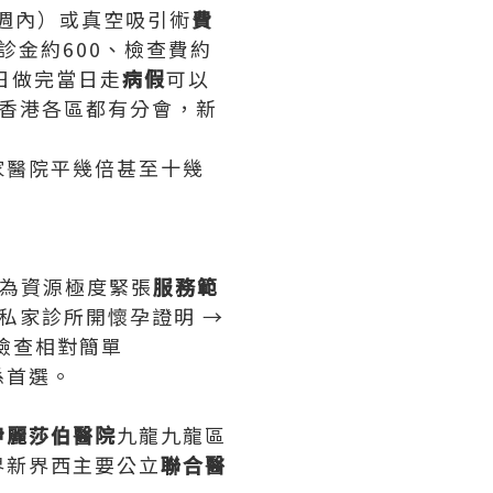
0週內）或真空吸引術
費
另加診金約600、檢查費約
日做完當日走
病假
可以
香港各區都有分會，新
家醫院平幾倍甚至十幾
：
為資源極度緊張
服務範
私家診所開懷孕證明 →
檢查相對簡單
係首選。
伊麗莎伯醫院
九龍九龍區
界新界西主要公立
聯合醫