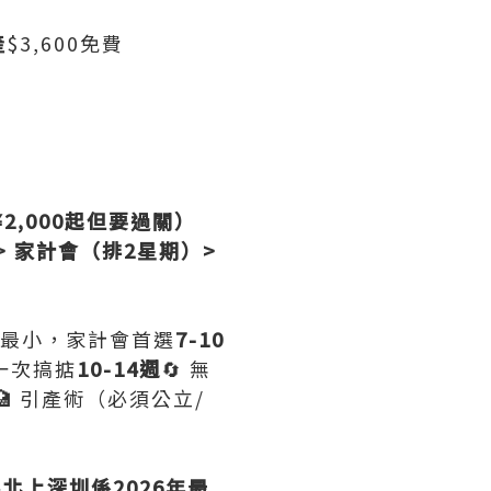
產
$3,600免費
2,000起但要過關）
 家計會（排2星期）>
害最小，家計會首選
7-10
一次搞掂
10-14週
🔄 無
🏥 引產術（必須公立/
—
北上深圳係2026年最