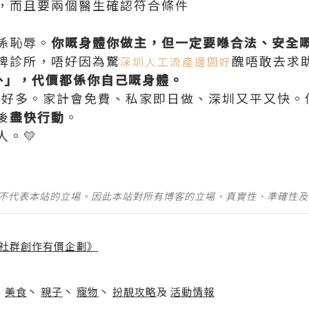
，而且要兩個醫生確認符合條件
係恥辱。
你嘅身體你做主，但一定要喺合法、安全
牌診所，唔好因為驚
醜唔敢去求
深圳人工流產邊間好
外」，代價都係你自己嘅身體。
前多好多。家計會免費、私家即日做、深圳又平又快
後
盡快行動
。
。💛
並不代表本站的立場。因此本站對所有博客的立場、真實性、準確性
社群創作有價企劃》
】
丶
美食
丶
親子
丶
寵物
丶
扮靚攻略
及
活動情報