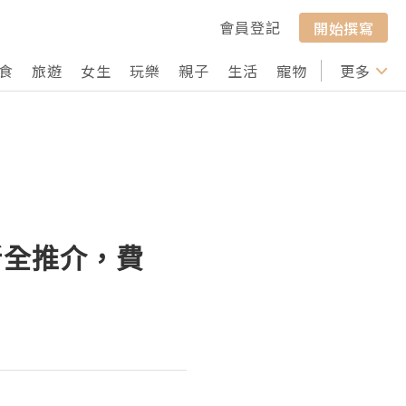
會員登記
開始撰寫
食
旅遊
女生
玩樂
親子
生活
寵物
行山
更多
打卡
所全推介，費