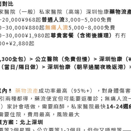
面對比
家醫院（一般）私家醫院（高端）深圳怡康
藥物流
0−20,000¥968起
普通人流
3,000−5,000免費
00−30,000¥880起
無痛人流
5,000−8,000免費
00−30,000¥1,980起
尊貴套餐（含術後護理）
冇冇
000+¥2,880起
300全包）> 公立醫院（免費但慢）> 深圳怡康（¥
當日/隔日做）> 深圳怡康（朝早過關夜晚返港）>
以內
💊
藥物流產
成功率最高（95%+），對身體傷
 無痛吸引兩種都得，藥流便宜但可能要返覆診；無痛人流
立）家計會唔做，需要麻醉，私家醫院最快
14-24週
需要住院，費用最高，風險最大
揀嘅方案：北上深圳
要等2個星期、公立要等1-2個月，但你又唔想等—