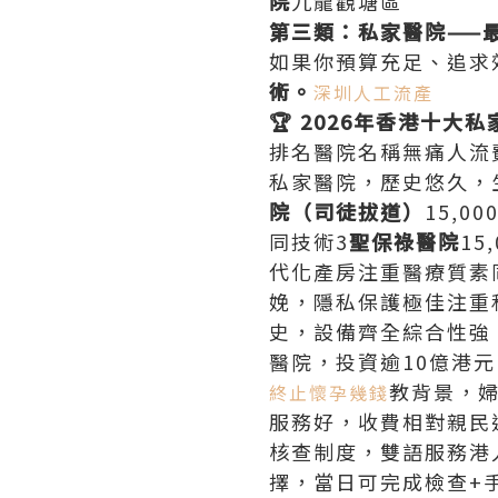
院
九龍觀塘區
第三類：私家醫院——
如果你預算充足、追求
術。
深圳人工流產
🏆 2026年香港十大
排名醫院名稱無痛人流費
私家醫院，歷史悠久，
院（司徒拔道）
15,
同技術3
聖保祿醫院
15
代化產房注重醫療質素
娩，隱私保護極佳注重
史，設備齊全綜合性強
醫院，投資逾10億港
教背景，婦
終止懷孕幾錢
服務好，收費相對親民
核查制度，雙語服務港
擇，當日可完成檢查+