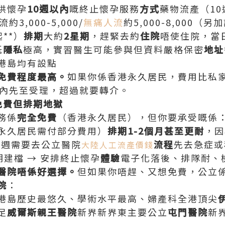
供懷孕
10週以內
嘅終止懷孕服務
方式
藥物流產（1
約3,000-5,000/
無痛人流
約5,000-8,000（
起**）
排期
大約
2星期
，趕緊去約
住院
唔使住院，當
紙
隱私
極高，實習醫生可能參與但資料嚴格保密
地址
港島均有設點
免費程度最高。
如果你係香港永久居民，費用比私
週內先至受理，超過就要轉介。
免費但排期地獄
務係
完全免費
（香港永久居民），但你要承受嘅係
永久居民需付部分費用）
排期1-2個月甚至更耐
，因
0週需要去公立醫院
流程
先去急症或
大陸人工流產價錢
排期建檔 → 安排終止懷孕
體驗
電子化落後、排隊耐、
醫院唔係好選擇。
但如果你唔趕、又想免費，公立
院
：
港島歷史最悠久、學術水平最高、婦產科全港頂尖
足
威爾斯親王醫院
新界新界東主要公立
屯門醫院
新