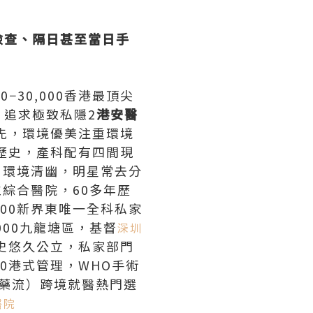
檢查、隔日甚至當日手
000−30,000香港最頂尖
追求極致私隱2
港安醫
術領先，環境優美注重環境
百年歷史，產科配有四間現
半山，環境清幽，明星常去分
型私立綜合醫院，60多年歷
0,000新界東唯一全科私家
8,000九龍塘區，基督
深圳
00歷史悠久公立，私家部門
,000港式管理，WHO手術
起（藥流）跨境就醫熱門選
醫院