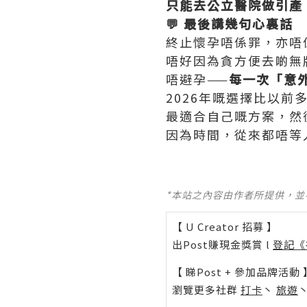
只能去公立醫院做引產
💬 最後講幾句心裏話
終止懷孕唔係罪，亦唔
唔好因為貪方便去啲無
唔避孕——
每一次「意
2026年嘅選擇比以
最適合自己嘅方案，然
因為時間，從來都唔等人
*本站之內容由作者所提供，
【 U Creator 招募 】
出Post賺現金獎賞 l
登記《
【 睇Post + 參加品牌活動 
瀏覽更多社群
打卡
丶
旅遊