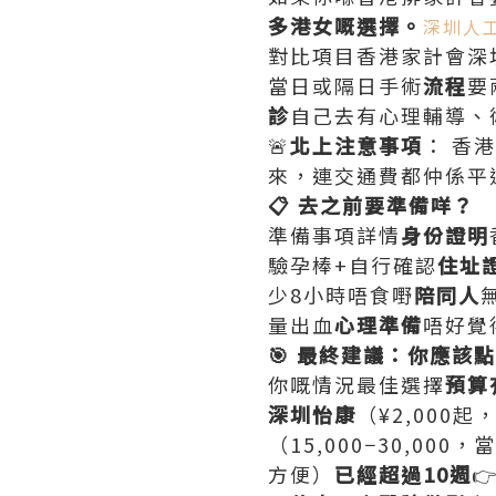
多港女嘅選擇。
深圳人
對比項目香港家計會深
當日或隔日手術
流程
要
診
自己去有心理輔導、
🚨
北上注意事項
： 香
來，連交通費都仲係平
📋 去之前要準備咩？
準備事項詳情
身份證明
驗孕棒+自行確認
住址
少8小時唔食嘢
陪同人
量出血
心理準備
唔好覺
🎯 最終建議：你應該
你嘅情況最佳選擇
預算
深圳怡康
（¥2,000
（15,000−30,000
方便）
已經超過10週
