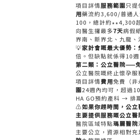
項目詳情
服務範圍
只提
用
藥流約3,600/普通人流
100，總計約∗∗4,300
向醫生攞最多
7天
病假
界南、新界北、九龍、
💡
家計會嘅最大優勢：
倍。但缺點就係得10
第二類：公立醫院——
公立醫院嘅終止懷孕服
項目詳情
費用
免費（非
圍
24週內均可，超過1
HA GO預約產科 → 
⚠️
如果你趕時間，公立
主要提供服務嘅公立醫
醫院區域特點
瑪麗醫院
主要公立，資源相對充