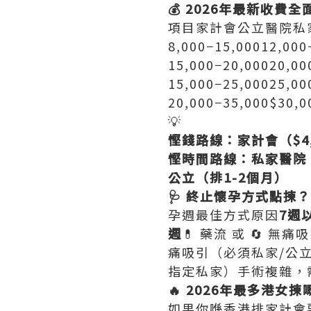
💰 2026年最新收費全
項目家計會公立醫院私
8,000−15,00012,00
15,000−20,00020,0
15,000−25,00025,0
20,000−35,000$30,
💡
慳錢路線：家計會（$4,
慳時間路線：私家醫院（
公立（排1-2個月）
🩺 終止懷孕方式點揀？
孕週最佳方式原因
7週
週
💊 藥流 或 🔄
痛吸引（必須私家/公
指定私家）手術複雜，
🔥 2026年最多港女
如果你喺香港排家計會