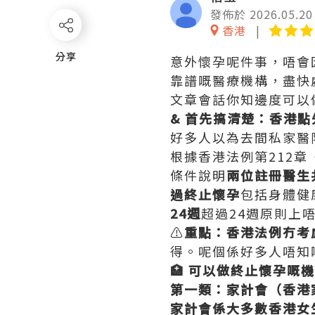
發佈於 2026.05.20
香港
分享
分享
意外懷孕呢件事，唔會
靠譜嘅醫療機構，盡快
文章會話你知邊度可以
& 首先搞清楚：香港
好多人以為去間私家醫
根據香港法例第212章
條件說明
兩位註冊醫生
過終止懷孕
包括身體健
24週
超過24週原則上
⚠️
重點：香港法例冇考
得。呢個係好多人唔知
🏥 可以做終止懷孕嘅
第一類：家計會（香港
家計會係大多數香港女