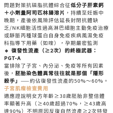
問題對策抗磷脂抗體綜合征
低分子肝素鈣
＋小劑量阿司匹林腸溶片
，持續至妊娠中
晚期，產後依風險評估延長封閉抗體缺
乏/NK細胞活性過高淋巴細胞主動免疫治療
或靜脈丙種球蛋白自身免疫疾病風濕免疫
科指導下用藥（如喹），孕期嚴密監測
🔹 復發性流產（≥2次）的終極武器：
PGT-A
當排除了子宮、內分泌、免疫等所有因素
後，
胚胎染色體異常往往就是那個「隱形
殺手」
——約佔復發性流產的50%～60%。
子宮肌瘤檢查費用
適應證說明女方年齡≥38歲胚胎非整倍體
率顯著升高（≥40歲超過70%，≥43歲高
達90%）不明原因反復自然流產≥2次特發