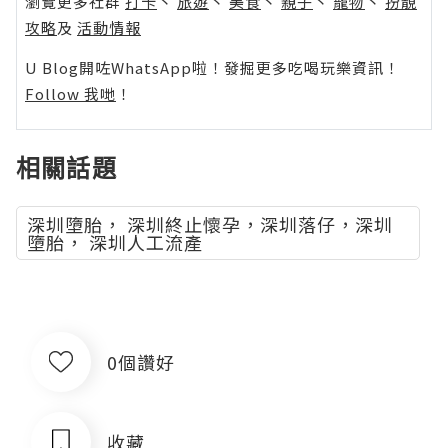
瀏覽更多社群
打卡
丶
旅遊
丶
美食
丶
親子
丶
寵物
丶
扮靚
攻略
及
活動情報
U Blog開咗WhatsApp啦！發掘更多吃喝玩樂資訊！
Follow 我哋
！
相關話題
深圳墮胎， 深圳終止懷孕，深圳落仔，深圳
墮胎， 深圳人工流產
0個讚好
收藏