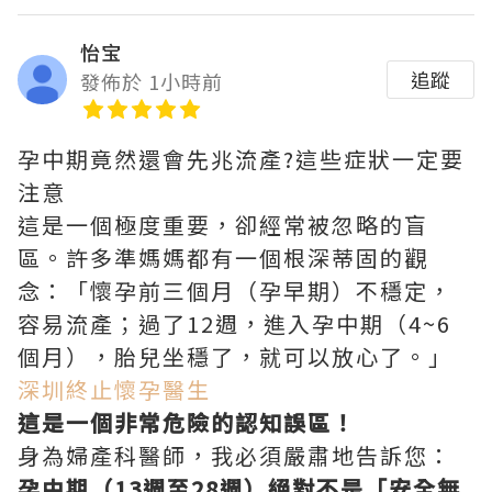
怡宝
追蹤
發佈於 1小時前
孕中期竟然還會先兆流產?這些症狀一定要
注意
這是一個極度重要，卻經常被忽略的盲
區。許多準媽媽都有一個根深蒂固的觀
念：「懷孕前三個月（孕早期）不穩定，
容易流產；過了12週，進入孕中期（4~6
個月），胎兒坐穩了，就可以放心了。」
深圳終止懷孕醫生
這是一個非常危險的認知誤區！
身為婦產科醫師，我必須嚴肅地告訴您：
孕中期（13週至28週）絕對不是「安全無