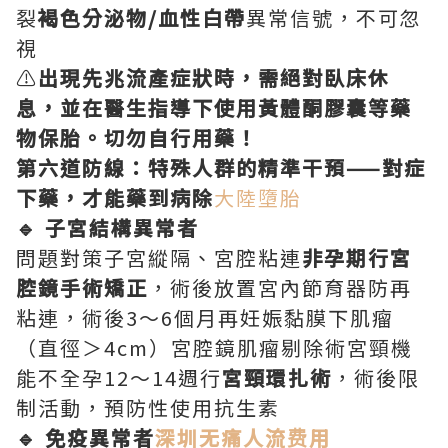
裂
褐色分泌物/血性白帶
異常信號，不可忽
視
⚠️
出現先兆流產症狀時，需絕對臥床休
息，並在醫生指導下使用黃體酮膠囊等藥
物保胎。切勿自行用藥！
第六道防線：特殊人群的精準干預——對症
下藥，才能藥到病除
大陸墮胎
🔹 子宮結構異常者
問題對策子宮縱隔、宮腔粘連
非孕期行宮
腔鏡手術矯正
，術後放置宮內節育器防再
粘連，術後3～6個月再妊娠黏膜下肌瘤
（直徑＞4cm）宮腔鏡肌瘤剔除術宮頸機
能不全孕12～14週行
宮頸環扎術
，術後限
制活動，預防性使用抗生素
🔹 免疫異常者
深圳无痛人流费用