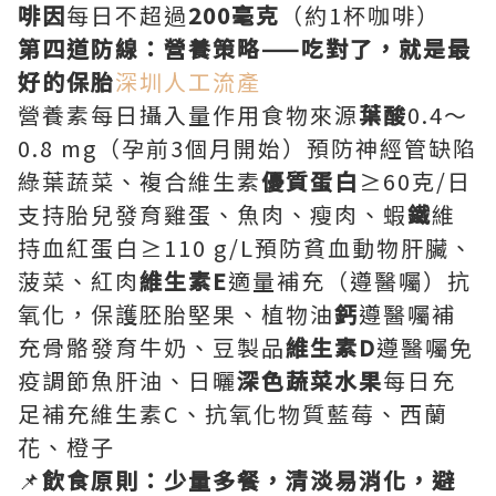
啡因
每日不超過
200毫克
（約1杯咖啡）
第四道防線：營養策略——吃對了，就是最
好的保胎
深圳人工流產
營養素每日攝入量作用食物來源
葉酸
0.4～
0.8 mg（孕前3個月開始）預防神經管缺陷
綠葉蔬菜、複合維生素
優質蛋白
≥60克/日
支持胎兒發育雞蛋、魚肉、瘦肉、蝦
鐵
維
持血紅蛋白≥110 g/L預防貧血動物肝臟、
菠菜、紅肉
維生素E
適量補充（遵醫囑）抗
氧化，保護胚胎堅果、植物油
鈣
遵醫囑補
充骨骼發育牛奶、豆製品
維生素D
遵醫囑免
疫調節魚肝油、日曬
深色蔬菜水果
每日充
足補充維生素C、抗氧化物質藍莓、西蘭
花、橙子
📌
飲食原則：少量多餐，清淡易消化，避