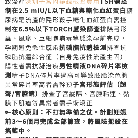
致流產
深圳子宮內窺鏡檢查費用
TSH需控
制在2.5 mIU/L以下血糖與糖化血紅蛋白
糖
尿病是流產的隱形殺手糖化血紅蛋白需控
制在
6.5%以下TORCH感染篩查
排除弓形
蟲、風疹、巨細胞病毒等感染孕前完成，
孕期避免急性感染
抗磷脂抗體檢測
排查抗
磷脂抗體綜合征（自身免疫性流產主因）
陽性者需抗凝治療
男性精液DNA碎片率檢
測
精子DNA碎片率過高可導致胚胎染色體
異常碎片率高者需幹預
子宮形態評估（超
聲/宮腔鏡）
排查子宮縱隔、宮腔粘連、黏
膜下肌瘤等異常者需手術矯正
🔑
核心原則：不打無準備之仗。計劃妊娠
前3～6個月完成全部篩查，將風險扼殺在
搖籃中。