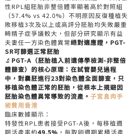
性RPL組胚胎非整倍體率顯著高於對照組
（57.4% vs 42.0%）不明原因反復種植失
敗移植3次及以上或高評分胚胎均失敗嚴重
畸精子症爭議較大，但部分研究顯示有益
夫妻任一方染色體異常
絕對適應證，PGT-
SR可篩選正常胚胎
🔬
PGT-A（胚胎植入前遺傳學檢測-非整倍
體篩查）的核心原理：在試管嬰兒過程
中，對囊胚進行23對染色體全面篩查，只
移植染色體正常的胚胎，從根本上規避因
胚胎染色體異常導致的流產。
子宮息肉手
術費用香港
臨床數據顯示：
特發性RPL患者接受PGT-A後，每移植週
期活產率約
49.5%
，每取卵週期累積活產