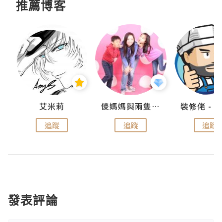
推薦博客
點滴
艾米莉
儍媽媽與兩隻小魔怪之家
追蹤
追蹤
追蹤
發表評論