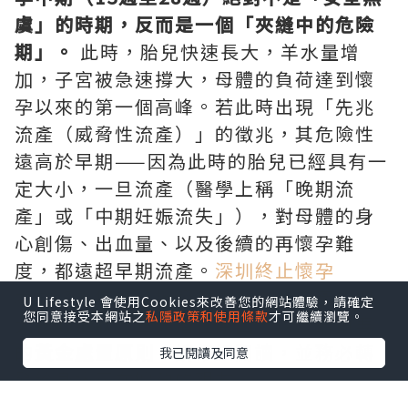
虞」的時期，反而是一個「夾縫中的危險
期」。
此時，胎兒快速長大，羊水量增
加，子宮被急速撐大，母體的負荷達到懷
孕以來的第一個高峰。若此時出現「先兆
流產（威脅性流產）」的徵兆，其危險性
遠高於早期——因為此時的胎兒已經具有一
定大小，一旦流產（醫學上稱「晚期流
產」或「中期妊娠流失」），對母體的身
心創傷、出血量、以及後續的再懷孕難
度，都遠超早期流產。
深圳終止懷孕
本文將為您詳細拆解孕中期先兆流產的
四
U Lifestyle 會使用Cookies來改善您的網站體驗，請確定
您同意接受本網站之
私隱政策和使用條款
才可繼續瀏覽。
大核心症狀
、
三大潛在原因
，以及最重要
的
黃金處置原則
。請仔細閱讀，並務必轉
我已閱讀及同意
發給身邊正在懷孕的親友。