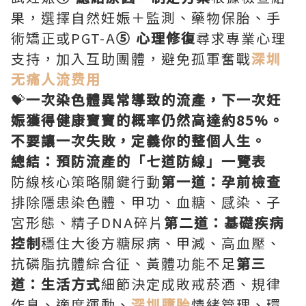
果，選擇自然妊娠＋監測、藥物保胎、手
術矯正或PGT-A
⑤ 心理修復
尋求專業心理
支持，加入互助團體，避免孤軍奮戰
深圳
无痛人流费用
💝
一次染色體異常導致的流產，下一次妊
娠獲得健康寶寶的概率仍然高達約85%。
不要讓一次失敗，定義你的整個人生。
總結：預防流產的「七道防線」一覽表
防線核心策略關鍵行動
第一道：孕前檢查
排除隱患染色體、甲功、血糖、感染、子
宮形態、精子DNA碎片
第二道：基礎疾病
控制
穩住大後方糖尿病、甲減、高血壓、
抗磷脂抗體綜合征、黃體功能不足
第三
道：生活方式
細節決定成敗戒菸酒、規律
作息、適度運動、
深圳墮胎
情緒管理、環