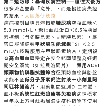
第二道防線：基礎疾病控制——穩住大後方
很多流產並非「意外」，而是慢性病失控
的結果。
大陸落仔幾錢
疾病控制目標具體措施
糖尿病
空腹血糖＜
5.3 mmol/L，糖化血紅蛋白＜6.5%胰島
素控制（門冬胰島素、甘精胰島素），嚴
禁口服降糖藥
甲狀腺功能減退
TSH＜2.5
mIU/L按時服用左甲狀腺素鈉片，定期複
查
高血壓
血壓穩定在安全範圍調整為妊娠
期安全藥物（如拉貝洛爾片），
禁用ACEI
類藥物抗磷脂抗體綜合征
預防血栓與胎盤
功能不全
低分子肝素鈣注射液＋小劑量阿
司匹林腸溶片
，用藥期間監測D-二聚體、
血小板
系統性紅斑狼瘡等免疫病
病情穩定
半年以上方可妊娠風濕免疫科指導下使用