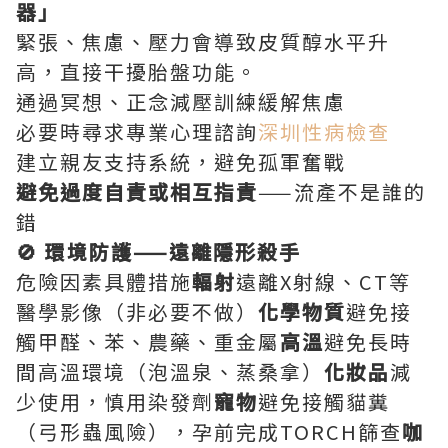
器」
緊張、焦慮、壓力會導致皮質醇水平升
高，直接干擾胎盤功能。
通過冥想、正念減壓訓練緩解焦慮
必要時尋求專業心理諮詢
深圳性病檢查
建立親友支持系統，避免孤軍奮戰
避免過度自責或相互指責
——流產不是誰的
錯
🚫 環境防護——遠離隱形殺手
危險因素具體措施
輻射
遠離X射線、CT等
醫學影像（非必要不做）
化學物質
避免接
觸甲醛、苯、農藥、重金屬
高溫
避免長時
間高溫環境（泡溫泉、蒸桑拿）
化妝品
減
少使用，慎用染發劑
寵物
避免接觸貓糞
（弓形蟲風險），孕前完成TORCH篩查
咖