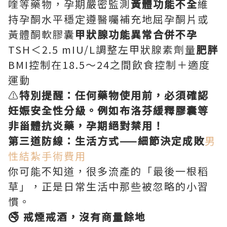
喹等藥物，孕期嚴密監測
黃體功能不全
維
持孕酮水平穩定遵醫囑補充地屈孕酮片或
黃體酮軟膠囊
甲狀腺功能異常合併不孕
TSH＜2.5 mIU/L調整左甲狀腺素劑量
肥胖
BMI控制在18.5～24之間飲食控制＋適度
運動
⚠️
特別提醒：任何藥物使用前，必須確認
妊娠安全性分級。例如布洛芬緩釋膠囊等
非甾體抗炎藥，孕期絕對禁用！
第三道防線：生活方式——細節決定成敗
男
性結紮手術費用
你可能不知道，很多流產的「最後一根稻
草」，正是日常生活中那些被忽略的小習
慣。
🚭 戒煙戒酒，沒有商量餘地