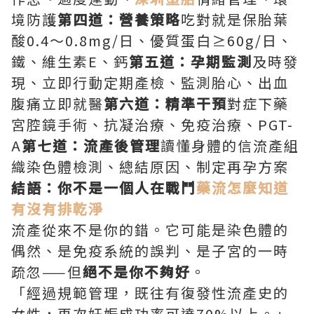
境防護
第四道：營養策略
吃對就是保胎葉
酸0.4～0.8mg/日、優質蛋白≥60g/日、
鐵、維生素E、鈣
第五道：孕期監測
及時發
現、立即行動定期產檢、監測胎心、出血
腹痛立即就醫
第六道：精準干預
對症下藥
宮腔鏡手術、抗凝治療、免疫治療、PGT-
A
第七道：流產後管理
讀懂身體的信流產組
織染色體檢測、總結原因、制定再孕方案
結語：你不是一個人在戰鬥
藥流怎麼知道
有沒有排乾淨
流產從來不是你的錯。它可能是染色體的
偶然、是免疫系統的誤判、是子宮的一時
疏忽——但
絕不是你不夠好
。
「經過規範管理，既往有復發性流產史的
女性，再次妊娠成功率可達70%以上。」