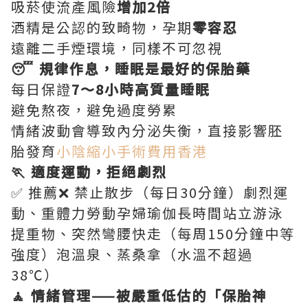
吸菸使流產風險
增加2倍
酒精是公認的致畸物，孕期
零容忍
遠離二手煙環境，同樣不可忽視
😴 規律作息，睡眠是最好的保胎藥
每日保證
7～8小時高質量睡眠
避免熬夜，避免過度勞累
情緒波動會導致內分泌失衡，直接影響胚
胎發育
小陰縮小手術費用香港
🏃 適度運動，拒絕劇烈
✅ 推薦❌ 禁止散步（每日30分鐘）劇烈運
動、重體力勞動孕婦瑜伽長時間站立游泳
提重物、突然彎腰快走（每周150分鐘中等
強度）泡溫泉、蒸桑拿（水溫不超過
38℃）
🧘 情緒管理——被嚴重低估的「保胎神