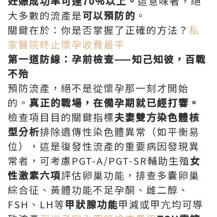
妊娠成功率可達70%以上。
這意味著，絕
大多數的流產是
可以預防的
。
關鍵在於：你是否掌握了正確的方法？
私
家醫院終止懷孕收費最平
第一道防線：孕前檢查——知己知彼，百戰
不殆
預防流產，絕不是從懷孕那一刻才開始
的。
真正的戰場，在備孕期就已經打響。
檢查項目目的關鍵指標
夫妻雙方染色體核
型分析
排除遺傳性染色體異常（如平衡易
位），這是復發性流產的重要病因發現異
常者，可考慮PGT-A/PGT-SR輔助生殖
女
性激素六項
評估卵巢功能，排查多囊卵巢
綜合征、黃體功能不足孕酮、雌二醇、
FSH、LH等
甲狀腺功能
甲減或甲亢均可導