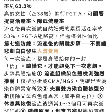
率約
63.3%
高齡女性（≥38歲）進行PGT-A，可
顯著
提高活產率、降低流產率
流產後再次嘗試自然妊娠的累積活產率約
53%，PGT-A組略高，但需權衡性價比
第七道防線：流產後的關鍵步驟——不要讓
悲劇白白發生
人流費用
每一次流產，都是身體給你的一封
「信」。
讀懂它，才能避免下一次悲劇。
步驟具體措施
① 流產組織染色體檢測強烈
推薦！
核型分析或CMA/NGS，明確是否為
染色體異常所致
② 夫妻雙方染色體核型分
析
排除父母染色體異常（如平衡易位）
③
休息與恢復
流產後通常1～3個月可再次嘗
試妊娠
④ 總結原因，制定方案
根據檢查結