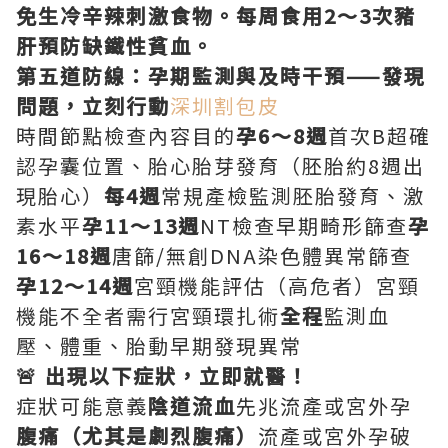
免生冷辛辣刺激食物。每周食用2～3次豬
肝預防缺鐵性貧血。
第五道防線：孕期監測與及時干預——發現
問題，立刻行動
深圳割包皮
時間節點檢查內容目的
孕6～8週
首次B超確
認孕囊位置、胎心胎芽發育（胚胎約8週出
現胎心）
每4週
常規產檢監測胚胎發育、激
素水平
孕11～13週
NT檢查早期畸形篩查
孕
16～18週
唐篩/無創DNA染色體異常篩查
孕12～14週
宮頸機能評估（高危者）宮頸
機能不全者需行宮頸環扎術
全程
監測血
壓、體重、胎動早期發現異常
🚨 出現以下症狀，立即就醫！
症狀可能意義
陰道流血
先兆流產或宮外孕
腹痛（尤其是劇烈腹痛）
流產或宮外孕破