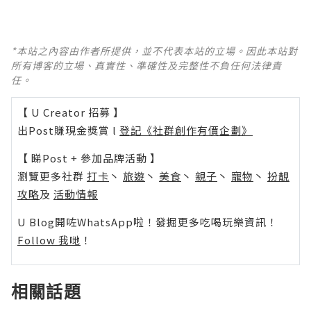
*本站之內容由作者所提供，並不代表本站的立場。因此本站對
所有博客的立場、真實性、準確性及完整性不負任何法律責
任。
【 U Creator 招募 】
出Post賺現金獎賞 l
登記《社群創作有價企劃》
【 睇Post + 參加品牌活動 】
瀏覽更多社群
打卡
丶
旅遊
丶
美食
丶
親子
丶
寵物
丶
扮靚
攻略
及
活動情報
U Blog開咗WhatsApp啦！發掘更多吃喝玩樂資訊！
Follow 我哋
！
相關話題