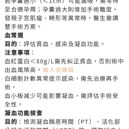
若孕囊過小（＜1cm）可能漏吸，需等待
至合適孕周；孕囊過大則增加手術難度。
發現子宮肌瘤、畸形等異常時，醫生需調
整手術方案。
血常規
目的
：評估貧血、感染及凝血功能。
注意事項
：
血紅蛋白＜80g/L需先糾正貧血，否則術中
出血風險高。
做人流幾錢
白細胞計數異常提示感染，需先治療再手
術。
血小板減少可能影響凝血，需評估手術安
全性。
凝血功能檢查
目的
：檢測凝血酶原時間（PT）、活化部