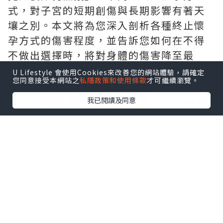
式，對子宮的短期創傷與長期影響有著天
壤之別。本文將為您深入剖析各種終止懷
孕方式的傷害程度，並告訴您如何在不得
不做出選擇時，將對身體的傷害降至最
低。
U Lifestyle 會使用Cookies來改善您的網站體驗，請確定
您同意接受本網站之
私隱政策和使用條款
才可繼續瀏覽。
一、 核心釐清：影響「再次懷
孕」的關鍵不是「次數」，而是
我已閱讀及同意
「併發症」
在探討哪種方式傷害更小之前，我們必須
先建立一個正確的觀念：
導致日後不孕的
元兇，通常不是「終止懷孕」這個行為本
身，而是伴隨而來的「併發症」
，特別是
以下兩種：
子宮內膜沾黏（阿舍曼症候群）
：當終止