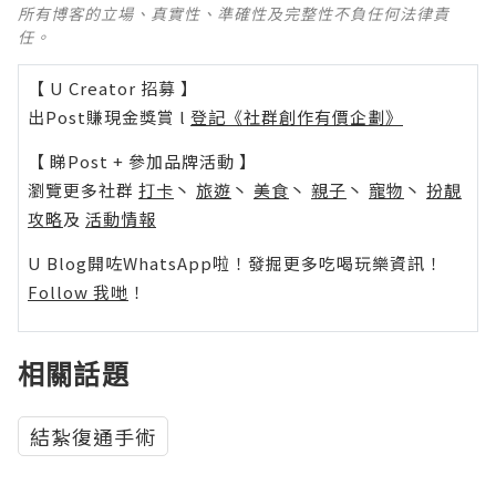
所有博客的立場、真實性、準確性及完整性不負任何法律責
任。
【 U Creator 招募 】
出Post賺現金獎賞 l
登記《社群創作有價企劃》
【 睇Post + 參加品牌活動 】
瀏覽更多社群
打卡
丶
旅遊
丶
美食
丶
親子
丶
寵物
丶
扮靚
攻略
及
活動情報
U Blog開咗WhatsApp啦！發掘更多吃喝玩樂資訊！
Follow 我哋
！
相關話題
結紮復通手術