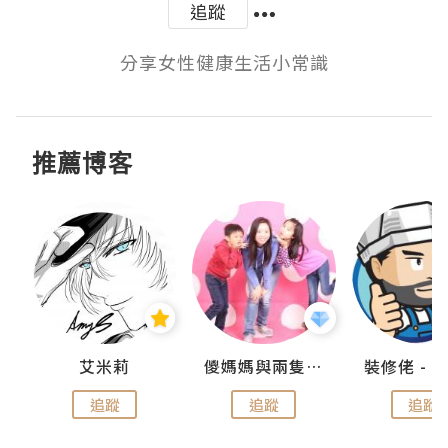
追蹤
分享女性健康生活小常識
推薦博客
點滴
艾米莉
儍媽媽與兩隻小魔怪之家
追蹤
追蹤
追蹤