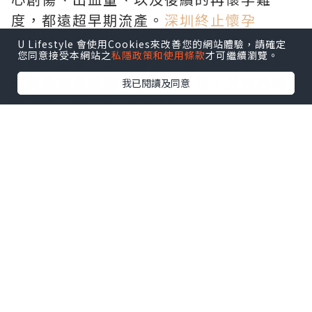
度，都遠超早期流產。
深圳終止懷孕
本文將為您詳細拆解孕中期先兆流產的
四
U Lifestyle 會使用Cookies來改善您的網站體驗，請確定
您同意接受本網站之
私隱政策和使用條款
才可繼續瀏覽。
大核心症狀
、
三大潛在原因
，以及最重要
的
黃金處置原則
。請仔細閱讀，並務必轉
我已閱讀及同意
發給身邊正在懷孕的親友。
第一部分：釐清定義——什麼是
「孕中期先兆流產」？
「先兆流產（Threatened Abortion）」
在醫學上是指：
懷孕20週以前，出現陰道
出血或劇烈腹痛，但子宮頸口尚未擴張，
胎兒組織尚未排出，超音波下胎兒仍有心
跳。
若發生在12週以前，稱為「早期先兆
流產」；若發生在
13~20週之間
，則稱為
「晚期先兆流產」。