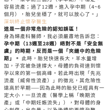
容易流產；過了12週，進入孕中期（4~6
個月），胎兒坐穩了，就可以放心了。」
深圳終止懷孕醫生
這是一個非常危險的認知誤區！
身為婦產科醫師，我必須嚴肅地告訴您：
孕中期（13週至28週）絕對不是「安全無
虞」的時期，反而是一個「夾縫中的危險
期」。
此時，胎兒快速長大，羊水量增
加，子宮被急速撐大，母體的負荷達到懷
孕以來的第一個高峰。若此時出現「先兆
流產（威脅性流產）」的徵兆，其危險性
遠高於早期——因為此時的胎兒已經具有一
定大小，一旦流產（醫學上稱「晚期流
產」或「中期妊娠流失」），對母體的身
心創傷、出血量、以及後續的再懷孕難