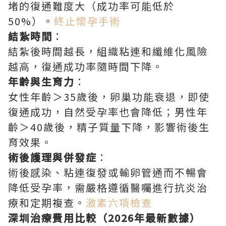
堵的復通難度大（成功率可能低於
50%）。
終止懷孕手術
結紮時間
：
結紮後時間越長，組織粘連和纖維化風險
越高，復通成功率隨時間下降。
年齡與生育力
：
女性年齡＞35歲後，卵巢功能衰退，即使
復通成功，自然受孕率也會降低；男性年
齡＞40歲後，精子質量下降，影響術後生
育效果。
術後護理與併發症
：
術後感染、粘連復發或輸卵管通而不暢會
降低受孕率，需嚴格遵循醫囑進行抗炎治
療和定期複查。
激素六項檢查
深圳治療費用比較（2026年最新數據）