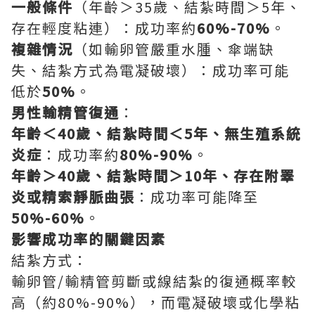
一般條件
（年齡＞35歲、結紮時間＞5年、
存在輕度粘連）：成功率約
60%-70%
。
複雜情況
（如輸卵管嚴重水腫、傘端缺
失、結紮方式為電凝破壞）：成功率可能
低於
50%
。
男性輸精管復通
：
年齡＜40歲、結紮時間＜5年、無生殖系統
炎症
：成功率約
80%-90%
。
年齡＞40歲、結紮時間＞10年、存在附睪
炎或精索靜脈曲張
：成功率可能降至
50%-60%
。
影響成功率的關鍵因素
結紮方式：
輸卵管/輸精管剪斷或線結紮的復通概率較
高（約80%-90%），而電凝破壞或化學粘