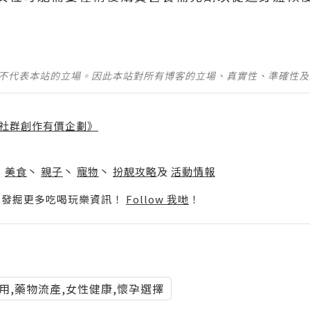
並不代表本站的立場。因此本站對所有博客的立場、真實性、準確性
社群創作有價企劃》
】
丶
美食
丶
親子
丶
寵物
丶
扮靚攻略
及
活動情報
p啦！發掘更多吃喝玩樂資訊！
Follow 我哋
！
用,藥物流產,女性健康,懷孕選擇