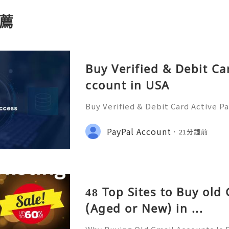
薦
Buy Verified & Debit Ca
ccount in USA
Buy Verified & Debit Card Active P
plete Security & Setup Guide 💬 
ere 24/7! 📧 Email: usamarketit@g
PayPal Account
21分鐘前
(772)563-8300 🚀 Telegram: @usam
48 Top Sites to Buy old
(Aged or New) in ...