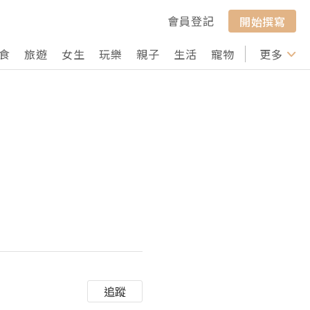
會員登記
開始撰寫
食
旅遊
女生
玩樂
親子
生活
寵物
行山
更多
打卡
追蹤