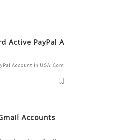
rd Active PayPal A
ayPal Account in USA: Com
Need Assistance? We’re H
mail.com 💎 WhatsApp: +1
 Gmail Accounts