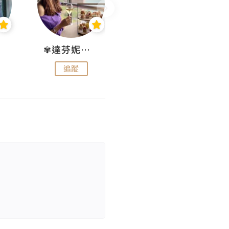
✾達芬妮•愛孩子•愛生活✾
wendysugar享受生活gogogo
追蹤
追蹤