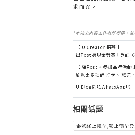
求而異。
*本站之內容由作者所提供，
【 U Creator 招募 】
出Post賺現金獎賞 l
登記《
【 睇Post + 參加品牌活動 
瀏覽更多社群
打卡
丶
旅遊
U Blog開咗WhatsAp
相關話題
藥物終止懷孕,終止懷孕費