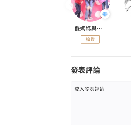
Hahakelly的生活點滴
儍媽媽與兩隻小魔怪之家
追蹤
追蹤
發表評論
登入
發表評論