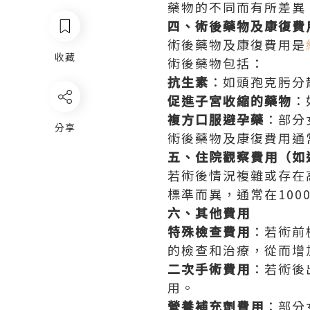
藥物的不同而有所差異，
四、術後藥物及康復費
術後藥物及康復費用是
收藏
術後藥物包括：
抗生素
：如頭孢克肟分
促進子宮收縮的藥物
：
複方口服避孕藥
：部分
分享
術後藥物及康復費用通
五、住院觀察費用（如
若術後情況複雜或存在
標準而異，通常在1000
六、其他費用
特殊檢查費用
：若術前
的檢查和治療，從而增
二次手術費用
：若術後
用。
營養補充劑費用
：部分