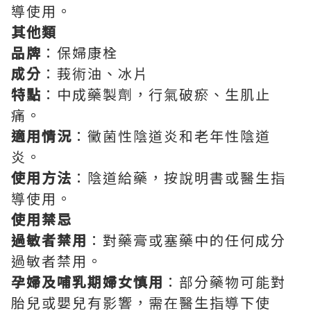
導使用。
其他類
品牌
：保婦康栓
成分
：莪術油、冰片
特點
：中成藥製劑，行氣破瘀、生肌止
痛。
適用情況
：黴菌性陰道炎和老年性陰道
炎。
使用方法
：陰道給藥，按說明書或醫生指
導使用。
使用禁忌
過敏者禁用
：對藥膏或塞藥中的任何成分
過敏者禁用。
孕婦及哺乳期婦女慎用
：部分藥物可能對
胎兒或嬰兒有影響，需在醫生指導下使