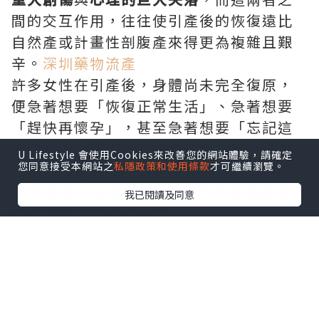
間的交互作用，往往使引產後的恢復遠比
自然產或計畫性剖腹產來得更為複雜且艱
辛。
深圳藥物流產
許多女性在引產後，身體尚未完全復原，
便急著想要「恢復正常生活」、急著想要
「趕快再懷孕」，甚至急著想要「忘記這
一切」。然而，身體的修復有其不可壓縮
U Lifestyle 會使用Cookies來改善您的網站體驗，請確定
您同意接受本網站之
私隱政策和使用條款
才可繼續瀏覽。
的生物時程，心理的哀傷也有其必須被走
完的路徑。忽視任何一方，都可能為將來
我已閱讀及同意
的健康埋下長期的隱患。
本文將從
生理調養、營養支持、心理重
建、後續懷孕的準備
四個面向，為經歷引
產的女性提供一套完整、科學且充滿同理
心的調養指南。