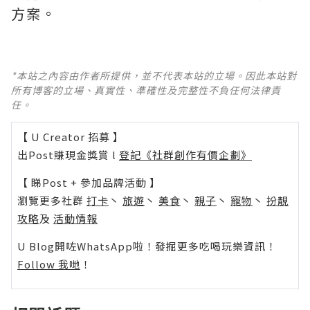
方案。
*本站之內容由作者所提供，並不代表本站的立場。因此本站對
所有博客的立場、真實性、準確性及完整性不負任何法律責
任。
【 U Creator 招募 】
出Post賺現金獎賞 l
登記《社群創作有價企劃》
【 睇Post + 參加品牌活動 】
瀏覽更多社群
打卡
丶
旅遊
丶
美食
丶
親子
丶
寵物
丶
扮靚
攻略
及
活動情報
U Blog開咗WhatsApp啦！發掘更多吃喝玩樂資訊！
Follow 我哋
！