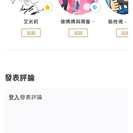
點滴
艾米莉
儍媽媽與兩隻小魔怪之家
追蹤
追蹤
追蹤
發表評論
登入
發表評論