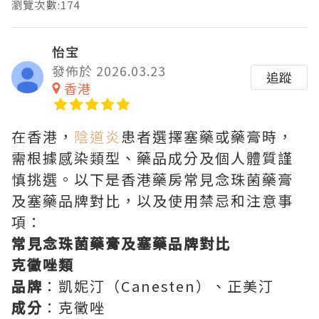
瀏覽次數:174
怡宝
發佈於 2026.03.23
追蹤
香港
在香港，
陰道炎
患者選擇塞藥或藥膏時，
需根據感染類型、藥品成分及個人體質謹
慎挑選。以下是香港藥房常見念珠菌藥膏
及塞藥品牌對比，以及使用禁忌和注意事
項：
常見念珠菌藥膏及塞藥品牌對比
克黴唑類
品牌
：凱妮汀（Canesten）、正美汀
成分
：克黴唑