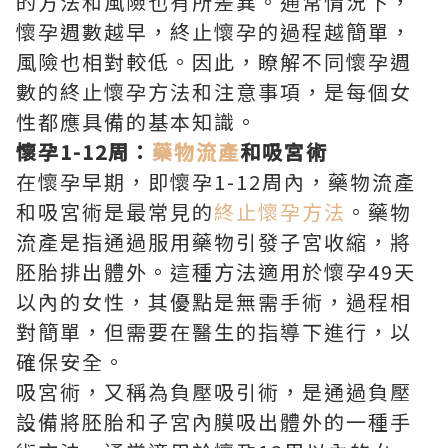
的方法和風險也有所差異。通常情況下，
懷孕週數越早，終止懷孕的過程越簡單，
風險也相對較低。因此，瞭解不同懷孕週
數的終止懷孕方法和注意事項，是每個女
性都應具備的基本知識。
懷孕1-12周：
藥物流產
和吸宮術
在懷孕早期，即懷孕1-12周內，藥物流產
和吸宮術是最常見的
終止懷孕方法
。藥物
流產是指通過服用藥物引發子宮收縮，將
胚胎排出體外。這種方法適用於懷孕49天
以內的女性，其優點是無需手術，過程相
對簡單，但需要在醫生的指導下進行，以
確保安全。
吸宮術，又稱為負壓吸引術，是通過負壓
設備將胚胎和子宮內膜吸出體外的一種手