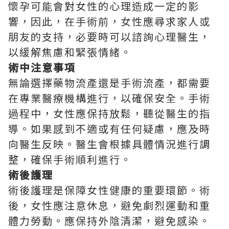
懷孕可能會對女性的心理造成一定的影
響，因此，在手術前，女性應尋求家人或
朋友的支持，必要時可以諮詢心理醫生，
以緩解焦慮和緊張情緒。
術中注意事項
無論選擇藥物流產還是手術流產，都需要
在專業醫療機構進行，以確保安全。手術
過程中，女性應保持放鬆，聽從醫生的指
導。如果感到不適或有任何疑慮，應及時
向醫生反映。醫生會根據具體情況進行調
整，確保手術順利進行。
術後護理
術後護理是保障女性健康的重要環節。術
後，女性應注意休息，避免劇烈運動和重
體力勞動。應保持外陰清潔，避免感染。