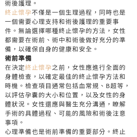
術後護理。
終止懷孕
不僅是一個生理過程，同時也是
一個需要心理支持和術後護理的重要事
件。無論選擇哪種終止懷孕的方法，女性
都需要在術前、術中和術後做好充分的準
備，以確保自身的健康和安全。
術前準備
在決定
終止懷孕
之前，女性應進行全面的
身體檢查，以確定最佳的終止懷孕方法和
時機。檢查項目通常包括血常規、B超等，
以評估孕囊的大小和位置，以及女性的身
體狀況。女性還應與醫生充分溝通，瞭解
手術的具體過程、可能的風險和術後注意
事項。
心理準備也是術前準備的重要部分。終止