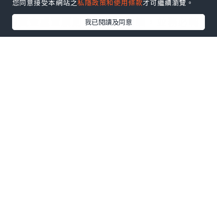
您同意接受本網站之
私隱政策和使用條款
才可繼續瀏覽。
大核心症狀
、
三大潛在原因
，以及最重要
的
黃金處置原則
。請仔細閱讀，並務必轉
我已閱讀及同意
發給身邊正在懷孕的親友。
第一部分：釐清定義——什麼是
「孕中期先兆流產」？
「先兆流產（Threatened Abortion）」
在醫學上是指：
懷孕20週以前，出現陰道
出血或劇烈腹痛，但子宮頸口尚未擴張，
胎兒組織尚未排出，超音波下胎兒仍有心
跳。
若發生在12週以前，稱為「早期先兆
流產」；若發生在
13~20週之間
，則稱為
「晚期先兆流產」。
在台灣，若流產發生在
20週以後、37週以
前
，則不稱為流產，而稱為「
早產