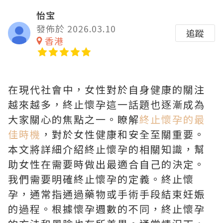
怡宝
發佈於 2026.03.10
追蹤
香港
在現代社會中，女性對於自身健康的關注
越來越多，終止懷孕這一話題也逐漸成為
大家關心的焦點之一。瞭解
終止懷孕的最
佳時機
，對於女性健康和安全至關重要。
本文將詳細介紹終止懷孕的相關知識，幫
助女性在需要時做出最適合自己的決定。
我們需要明確終止懷孕的定義。終止懷
孕，通常指通過藥物或手術手段結束妊娠
的過程。根據懷孕週數的不同，終止懷孕