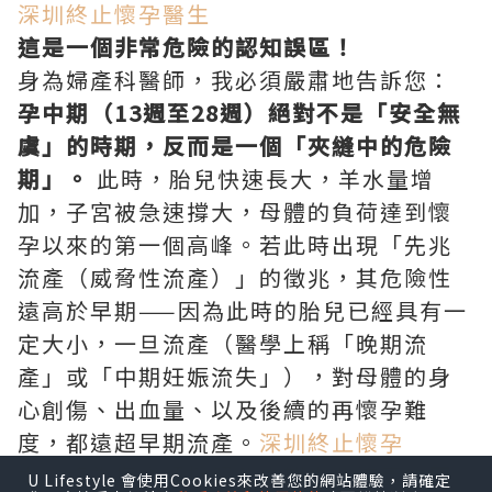
深圳終止懷孕醫生
這是一個非常危險的認知誤區！
身為婦產科醫師，我必須嚴肅地告訴您：
孕中期（13週至28週）絕對不是「安全無
虞」的時期，反而是一個「夾縫中的危險
期」。
此時，胎兒快速長大，羊水量增
加，子宮被急速撐大，母體的負荷達到懷
孕以來的第一個高峰。若此時出現「先兆
流產（威脅性流產）」的徵兆，其危險性
遠高於早期——因為此時的胎兒已經具有一
定大小，一旦流產（醫學上稱「晚期流
產」或「中期妊娠流失」），對母體的身
心創傷、出血量、以及後續的再懷孕難
度，都遠超早期流產。
深圳終止懷孕
本文將為您詳細拆解孕中期先兆流產的
四
U Lifestyle 會使用Cookies來改善您的網站體驗，請確定