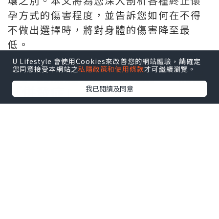
壤之別。本文將為您深入剖析各種終止懷
孕方式的傷害程度，並告訴您如何在不得
不做出選擇時，將對身體的傷害降至最
低。
一、 核心釐清：影響「再次懷
U Lifestyle 會使用Cookies來改善您的網站體驗，請確定
您同意接受本網站之
私隱政策和使用條款
才可繼續瀏覽。
孕」的關鍵不是「次數」，而是
「併發症」
我已閱讀及同意
在探討哪種方式傷害更小之前，我們必須
先建立一個正確的觀念：
導致日後不孕的
元兇，通常不是「終止懷孕」這個行為本
身，而是伴隨而來的「併發症」
，特別是
以下兩種：
子宮內膜沾黏（阿舍曼症候群）
：當終止
懷孕的過程中，過度刮除或損傷了子宮內
膜的基底層（負責每月再生新內膜的那