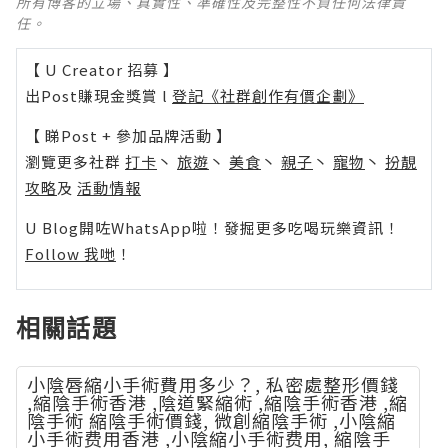
所有博客的立場、真實性、準確性及完整性不負任何法律責
任。
【 U Creator 招募 】
出Post賺現金獎賞 l
登記《社群創作有價企劃》
【 睇Post + 參加品牌活動 】
瀏覽更多社群
打卡
丶
旅遊
丶
美食
丶
親子
丶
寵物
丶
扮靚
攻略
及
活動情報
U Blog開咗WhatsApp啦！發掘更多吃喝玩樂資訊！
Follow 我哋
！
相關話題
小陰唇縮小手術費用多少？, 私密處整形價錢
,縮陰手術香港 ,陰道緊縮術 ,縮陰手術香港 ,縮
陰手術 縮陰手術價錢, 微創縮陰手術 ,小陰縮
小手術费用香港 ,小陰縮小手術费用, 縮陰手