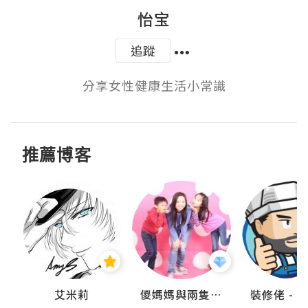
怡宝
追蹤
分享女性健康生活小常識
推薦博客
點滴
艾米莉
儍媽媽與兩隻小魔怪之家