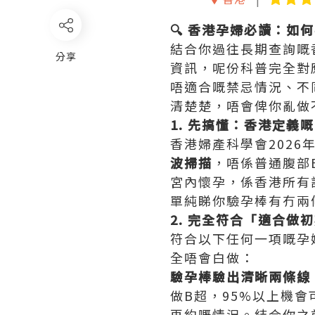
🔍 香港孕婦必讀：如
結合你過往長期查詢嘅
分享
資訊，呢份科普完全對
唔適合嘅禁忌情況、不
清楚楚，唔會俾你亂做
1. 先搞懂：香港定義
香港婦產科學會2026
波掃描
‌，唔係普通腹
宮內懷孕，係香港所有
單純睇你驗孕棒有冇兩
2. 完全符合「適合做
符合以下任何一項嘅孕
全唔會白做：
驗孕棒驗出清晰兩條線
做B超，95%以上機
再約嘅情況。結合你之