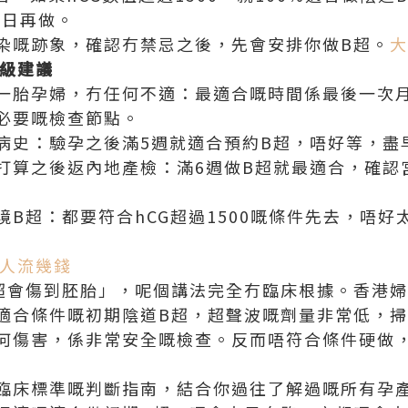
幾日再做。
染嘅跡象，確認冇禁忌之後，先會安排你做B超。
大
先級建議
一胎孕婦，冇任何不適：最適合嘅時間係最後一次月
必要嘅檢查節點。
病史：驗孕之後滿5週就適合預約B超，唔好等，盡
打算之後返內地產檢：滿6週做B超就最適合，確認
B超：都要符合hCG超過1500嘅條件先去，唔
人流幾錢
超會傷到胚胎」，呢個講法完全冇臨床根據。香港婦產
適合條件嘅初期陰道B超，超聲波嘅劑量非常低，掃
何傷害，係非常安全嘅檢查。反而唔符合條件硬做
臨床標準嘅判斷指南，結合你過往了解過嘅所有孕