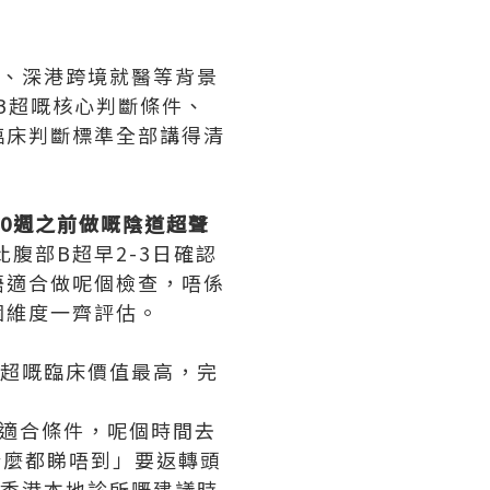
準、深港跨境就醫等背景
B超嘅核心判斷條件、
臨床判斷標準全部講得清
10週之前做嘅陰道超聲
腹部B超早2-3日確認
唔適合做呢個檢查，唔係
個維度一齊評估。
B超嘅臨床價值最高，完
嘅適合條件，呢個時間去
什麼都睇唔到」要返轉頭
合香港本地診所嘅建議時