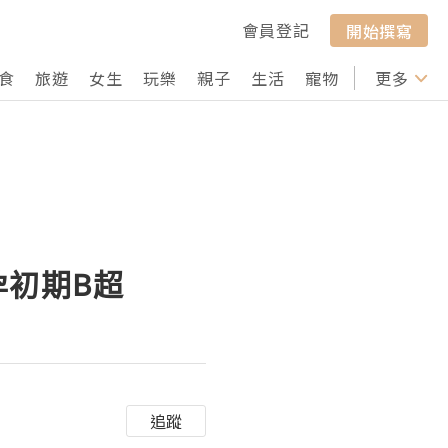
會員登記
開始撰寫
食
旅遊
女生
玩樂
親子
生活
寵物
行山
更多
打卡
孕初期B超
追蹤