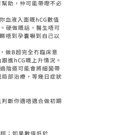
冇幫助，仲可能帶嚟不必
候你血液入面嘅hCG數值
到。硬做嘅話，醫生唔可
為睇唔到孕囊嚇到自己以
成，做B超完全冇臨床意
跟進hCG嘅上升情況。
經過陰道可能會將細菌帶
嘅局部治療，等幾日症狀
生判斷你適唔適合做初期
。
道B超；如果數值低於