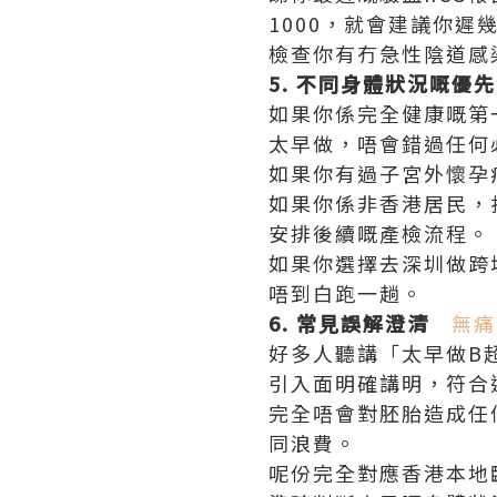
1000，就會建議你遲
檢查你有冇急性陰道感
5. 不同身體狀況嘅優
如果你係完全健康嘅第
太早做，唔會錯過任何
如果你有過子宮外懷孕
如果你係非香港居民，
安排後續嘅產檢流程。
如果你選擇去深圳做跨境
唔到白跑一趟。
6. 常見誤解澄清
無痛
好多人聽講「太早做B
引入面明確講明，符合
完全唔會對胚胎造成任
同浪費。
呢份完全對應香港本地