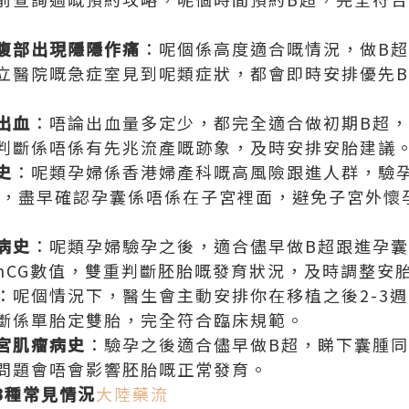
腹部出現隱隱作痛
‌：呢個係高度適合嘅情況，做B
立醫院嘅急症室見到呢類症狀，都會即時安排優先
出血
‌：唔論出血量多定少，都完全適合做初期B超
判斷係唔係有先兆流產嘅跡象，及時安排安胎建議
史
‌：呢類孕婦係香港婦產科嘅高風險跟進人群，驗
超，盡早確認孕囊係唔係在子宮裡面，避免子宮外懷
病史
‌：呢類孕婦驗孕之後，適合儘早做B超跟進孕
hCG數值，雙重判斷胚胎嘅發育狀況，及時調整安
‌：呢個情況下，醫生會主動安排你在移植之後2-3
斷係單胎定雙胎，完全符合臨床規範。
宮肌瘤病史
‌：驗孕之後適合儘早做B超，睇下囊腫
問題會唔會影響胚胎嘅正常發育。
嘅3種常見情況
大陸藥流