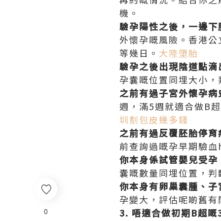
機。
驗孕陽性之後，一邊下
外懷孕嘅風險。香港公
等幾日。
大陸墮胎
驗孕之後出現陰道點滴
孕囊嘅位置同埋大小，
之前有過子宮外懷孕病
週，滿5週就適合做B
圳割包皮幾多錢
之前有過反覆胚胎停育
前查詢過嘅孕早期驗血
你本身係試管嬰兒受孕
囊嘅數量同埋位置，判
你本身有卵巢囊腫、子
孕變大，評估呢啲舊有
0
3. 唔適合做初期B超