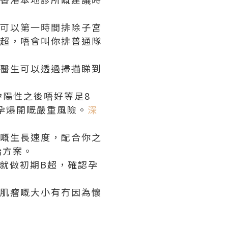
超可以第一時間排除子宮
B超，唔會叫你排普通隊
，醫生可以透過掃描睇到
。
孕陽性之後唔好等足8
孕爆開嘅嚴重風險。
深
囊嘅生長速度，配合你之
胎方案。
週就做初期B超，確認孕
同肌瘤嘅大小有冇因為懷