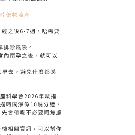
陸藥物流產
經之後6-7週，唔需要
早排除風險。
宮內懷孕之後，就可以
好太早去，避免什麼都睇
科學會2026年嘅指
描時間淨係10幾分鐘，
，先會帶嚟不必要嘅焦慮
產檢相關資訊，可以幫你