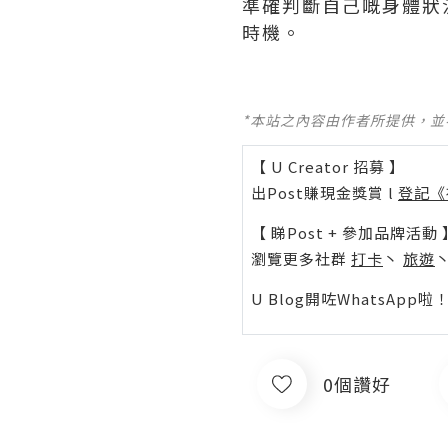
準確判斷自己嘅身體狀
時機。
*本站之內容由作者所提供，
【 U Creator 招募 】
出Post賺現金獎賞 l
登記《
【 睇Post + 參加品牌活動 
瀏覽更多社群
打卡
丶
旅遊
U Blog開咗WhatsAp
0個讚好