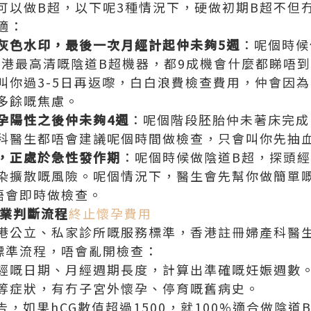
可以做B超，以下呢3種情況下，硬做初期B超不但
適：
灰色水印，最後一次月經計起仲未夠5週
‌：呢個時
用香港最高清嘅陰道B超機器，都9成機會什麼都睇唔
叫你過3-5日再返嚟，白白浪費檢查費用，仲會因
多餘嘅焦慮。
孕陽性之後仲未夠4週
‌：呢個階段胚胎仲未著床完
科醫生都唔會建議呢個時間做檢查，只會叫你先抽血
，正處於急性發作期
‌：呢個時候做陰道B超，探頭
染擴散嘅風險。呢個情況下，醫生會先幫你做簡單
唔會即時做檢查。
專業判斷流程
終止懷孕費用
港公立、私家診所嘅服務標準，香港註冊婦產科醫
標準流程，唔會亂開檢查：
經嘅日期、月經週期長度，計算出準確嘅妊娠週數
等症狀，有冇子宮外懷孕、停育嘅舊病史。
告，如果hCG數值超過1500，就100%適合做陰