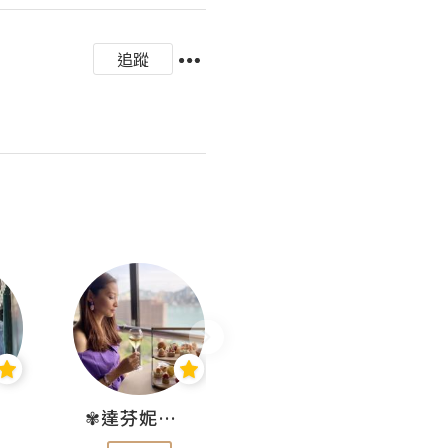
追蹤
✾達芬妮•愛孩子•愛生活✾
wendysugar享受生活gogogo