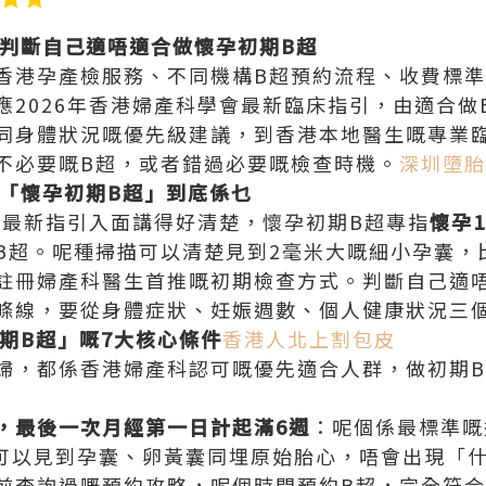
何判斷自己適唔適合做懷孕初期B超
香港孕產檢服務、不同機構B超預約流程、收費標
應2026年香港婦產科學會最新臨床指引，由適合做
同身體狀況嘅優先級建議，到香港本地醫生嘅專業
不必要嘅B超，或者錯過必要嘅檢查時機。
深圳墮胎
嘅「懷孕初期B超」到底係乜
年最新指引入面講得好清楚，懷孕初期B超專指‌
懷孕
部B超。呢種掃描可以清楚見到2毫米大嘅細小孕囊，比
註冊婦產科醫生首推嘅初期檢查方式。判斷自己適
條線，要從身體症狀、妊娠週數、個人健康狀況三
初期B超」嘅7大核心條件
香港人北上割包皮
婦，都係香港婦產科認可嘅優先適合人群，做初期
，最後一次月經第一日計起滿6週
‌：呢個係最標準
會可以見到孕囊、卵黃囊同埋原始胎心，唔會出現「
前查詢過嘅預約攻略，呢個時間預約B超，完全符