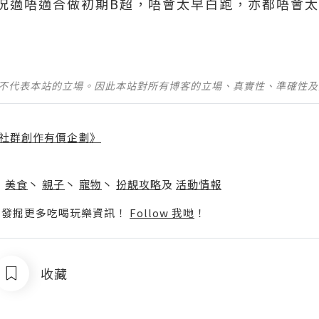
況適唔適合做初期B超，唔會太早白跑，亦都唔會
並不代表本站的立場。因此本站對所有博客的立場、真實性、準確性
社群創作有價企劃》
】
丶
美食
丶
親子
丶
寵物
丶
扮靚攻略
及
活動情報
p啦！發掘更多吃喝玩樂資訊！
Follow 我哋
！
收藏