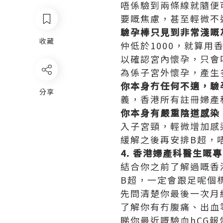
唔係驗到兩條線就隨便
要嘅焦慮，甚至輕微不
驗孕棒只見到非常淺嘅
收藏
仲低於1000，就算
以確認宮內懷孕，只會
為係子宮外懷孕，產生
你本身冇任何不適，驗
分享
義，香港所有註冊婦產
你本身有嚴重陰道感染
入子宮頸，輕微增加感
緩解之後再安排B超，
4. 香港婦產科醫生嘅
結合你之前了解過嘅香
B超，一定會跟足呢個
先問清楚你最後一次月
了解你有冇腹痛、出血
睇你最近嘅驗血hCG報